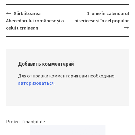
Sărbătoarea
1 iunie în calendarul
Post
Abecedarului românesc și a
bisericesc și în cel popular
navigation
celui ucrainean
Добавить комментарий
Для отправки комментария вам необходимо
авторизоваться
.
Proiect finanțat de