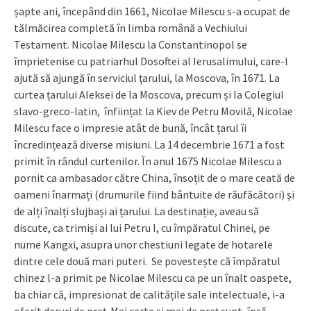
șapte ani, începând din 1661, Nicolae Milescu s-a ocupat de
tălmăcirea completă în limba română a Vechiului
Testament. Nicolae Milescu la Constantinopol se
împrietenise cu patriarhul Dosoftei al Ierusalimului, care-l
ajută să ajungă în serviciul ţarului, la Moscova, în 1671. La
curtea țarului Aleksei de la Moscova, precum și la Colegiul
slavo-greco-latin, înființat la Kiev de Petru Movilă, Nicolae
Milescu face o impresie atât de bună, încât țarul îi
încredințează diverse misiuni. La 14 decembrie 1671 a fost
primit în rândul curtenilor. În anul 1675 Nicolae Milescu a
pornit ca ambasador către China, însoțit de o mare ceată de
oameni înarmați (drumurile fiind bântuite de răufăcători) și
de alți înalți slujbași ai țarului. La destinație, aveau să
discute, ca trimiși ai lui Petru I, cu împăratul Chinei, pe
nume Kangxi, asupra unor chestiuni legate de hotarele
dintre cele două mari puteri. Se povestește că împăratul
chinez l-a primit pe Nicolae Milescu ca pe un înalt oaspete,
ba chiar că, impresionat de calitățile sale intelectuale, i-a