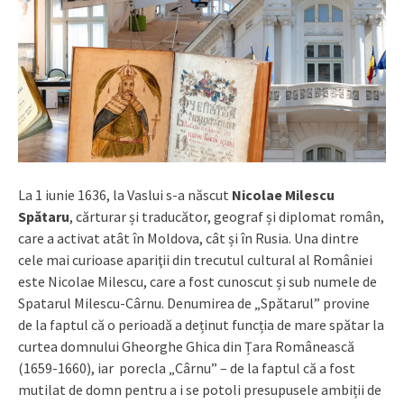
La 1 iunie 1636, la Vaslui s-a născut
Nicolae Milescu
Spătaru
, cărturar și traducător, geograf și diplomat român,
care a activat atât în Moldova, cât și în Rusia. Una dintre
cele mai curioase apariţii din trecutul cultural al României
este Nicolae Milescu, care a fost cunoscut și sub numele de
Spatarul Milescu-Cârnu. Denumirea de „Spătarul” provine
de la faptul că o perioadă a deținut funcția de mare spătar la
curtea domnului Gheorghe Ghica din Țara Românească
(1659-1660), iar porecla „Cârnu” – de la faptul că a fost
mutilat de domn pentru a i se potoli presupusele ambiții de