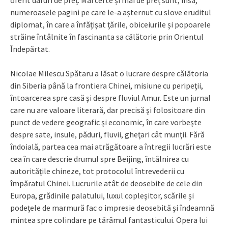
oferit daruri de preț. Mai certe și mai de preț sunt, însă,
numeroasele pagini pe care le-a așternut cu slove eruditul
diplomat, în care a înfățișat țările, obiceiurile și popoarele
străine întâlnite în fascinanta sa călătorie prin Orientul
Îndepărtat.
Nicolae Milescu Spătaru a lăsat o lucrare despre călătoria
din Siberia până la frontiera Chinei, misiune cu peripeţii,
întoarcerea spre casă şi despre fluviul Amur. Este un jurnal
care nu are valoare literară, dar precisă şi folositoare din
punct de vedere geografic şi economic, în care vorbeşte
despre sate, insule, păduri, fluvii, gheţari cât munţii. Fără
îndoială, partea cea mai atrăgătoare a întregii lucrări este
cea în care descrie drumul spre Beijing, întâlnirea cu
autorităţile chineze, tot protocolul întrevederii cu
împăratul Chinei. Lucrurile atât de deosebite de cele din
Europa, grădinile palatului, luxul copleşitor, scările şi
podeţele de marmură fac o impresie deosebită şi îndeamnă
mintea spre colindare pe tărâmul fantasticului. Opera lui