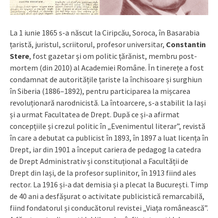
La 1 iunie 1865 s-a născut la Ciripcău, Soroca, în Basarabia
țaristă, juristul, scriitorul, profesor universitar,
Constantin
Stere
, fost gazetar și om politic țărănist, membru post-
mortem (din 2010) al Academiei Române. În tinerețe a fost
condamnat de autoritățile țariste la închisoare și surghiun
în Siberia (1886–1892), pentru participarea la mișcarea
revoluționară narodnicistă. La întoarcere, s-a stabilit la Iași
și a urmat Facultatea de Drept. După ce și-a afirmat
concepțiile și crezul politic în „Evenimentul literar”, revistă
în care a debutat ca publicist în 1893, în 1897 a luat licența în
Drept, iar din 1901 a început cariera de pedagog la catedra
de Drept Administrativ și constituțional a Facultății de
Drept din Iași, de la profesor suplinitor, în 1913 fiind ales
rector. La 1916 și-a dat demisia și a plecat la București. Timp
de 40 ani a desfășurat o activitate publicistică remarcabilă,
fiind fondatorul și conducătorul revistei „Viața românească”.