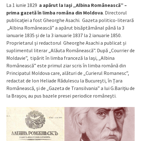
La 1 iunie 1829
a apărut la Iaşi „Albina Românească” –
prima gazetă în limba româna din Moldova
. Directorul
publicaţiei a fost Gheorghe Asachi. Gazeta politico-literară
„Albina Românească” a apărut bisăptămânal până la 3
ianuarie 1835 și de la 3 ianuarie 1837 la 2 ianuarie 1850.
Proprietarul și redactorul Gheorghe Asachi a publicat și
suplimentul literar „Alăuta Românească”. După „Courrier de
Moldavie”, tipărit în limba franceză la Iaşi, „Albina
Românească” este primul ziar scris în limba română din
Principatul Moldova care, alături de „Curierul Romanesc”,
redactat de Ion Heliade Rădulescu la Bucureşti, în Ţara
Românească, și de „Gazeta de Transilvania” a lui G.Bariţiu de
la Braşov, au pus bazele presei periodice româneşti.