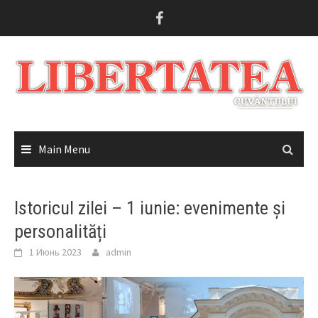
Skip
to
content
Main Menu
Istoricul zilei – 1 iunie: evenimente și
personalități
1 Июнь 2023
admin