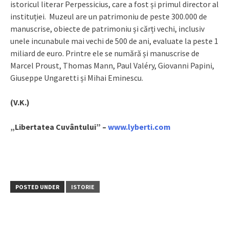
istoricul literar Perpessicius, care a fost și primul director al
instituției. Muzeul are un patrimoniu de peste 300.000 de
manuscrise, obiecte de patrimoniu și cărți vechi, inclusiv
unele incunabule mai vechi de 500 de ani, evaluate la peste 1
miliard de euro. Printre ele se numără și manuscrise de
Marcel Proust, Thomas Mann, Paul Valéry, Giovanni Papini,
Giuseppe Ungaretti și Mihai Eminescu.
(V.K.)
„Libertatea Cuvântului” –
www.lyberti.com
POSTED UNDER
ISTORIE