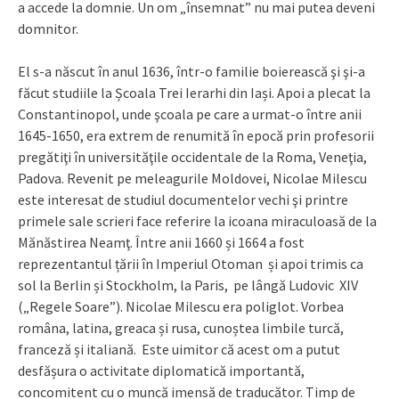
a accede la domnie. Un om „însemnat” nu mai putea deveni
domnitor.
El s-a născut în anul 1636, într-o familie boierească şi şi-a
făcut studiile la Școala Trei Ierarhi din Iași. Apoi a plecat la
Constantinopol, unde şcoala pe care a urmat-o între anii
1645-1650, era extrem de renumită în epocă prin profesorii
pregătiţi în universităţile occidentale de la Roma, Veneţia,
Padova. Revenit pe meleagurile Moldovei, Nicolae Milescu
este interesat de studiul documentelor vechi şi printre
primele sale scrieri face referire la icoana miraculoasă de la
Mănăstirea Neamţ. Între anii 1660 și 1664 a fost
reprezentantul țării în Imperiul Otoman și apoi trimis ca
sol la Berlin și Stockholm, la Paris, pe lângă Ludovic XIV
(„Regele Soare”). Nicolae Milescu era poliglot. Vorbea
româna, latina, greaca și rusa, cunoștea limbile turcă,
franceză și italiană. Este uimitor că acest om a putut
desfășura o activitate diplomatică importantă,
concomitent cu o muncă imensă de traducător. Timp de