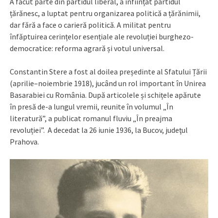
A făcut parte din partidul liberal, a înființat partidul
țărănesc, a luptat pentru organizarea politică a țărănimii,
dar fără a face o carieră politică. A militat pentru
înfăptuirea cerințelor esențiale ale revoluției burghezo-
democratice: reforma agrară și votul universal.
Constantin Stere a fost al doilea președinte al Sfatului Țării
(aprilie–noiembrie 1918), jucând un rol important în Unirea
Basarabiei cu România. După articolele și schițele apărute
în presă de-a lungul vremii, reunite în volumul „În
literatură”, a publicat romanul fluviu „În preajma
revoluției”. A decedat la 26 iunie 1936, la Bucov, judeţul
Prahova.