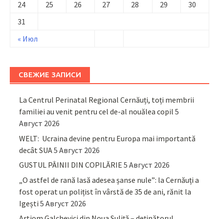
24
25
26
27
28
29
30
31
« Июл
СВЕЖИЕ ЗАПИСИ
La Centrul Perinatal Regional Cernăuți, toți membrii
familiei au venit pentru cel de-al nouălea copil
5
Август 2026
WELT: Ucraina devine pentru Europa mai importantă
decât SUA
5 Август 2026
GUSTUL PÂINII DIN COPILĂRIE
5 Август 2026
„O astfel de rană lasă adesea șanse nule”: la Cernăuți a
fost operat un polițist în vârstă de 35 de ani, rănit la
Igești
5 Август 2026
Artiom Galchevici din Noua Suliță – deținătorul