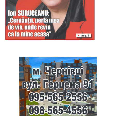
Буковина