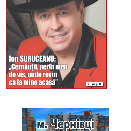
Буковина