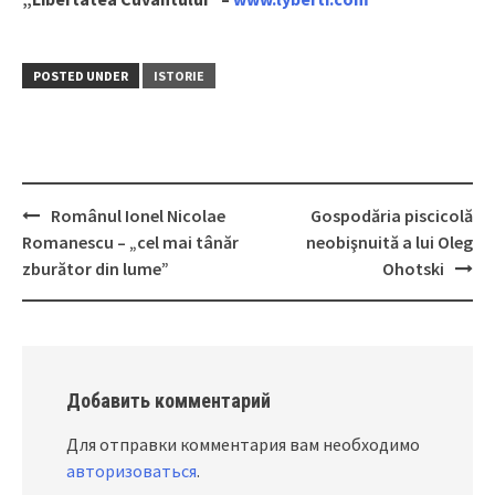
POSTED UNDER
ISTORIE
Românul Ionel Nicolae
Gospodăria piscicolă
Post
Romanescu – „cel mai tânăr
neobişnuită a lui Oleg
navigation
zburător din lume”
Ohotski
Добавить комментарий
Для отправки комментария вам необходимо
авторизоваться
.