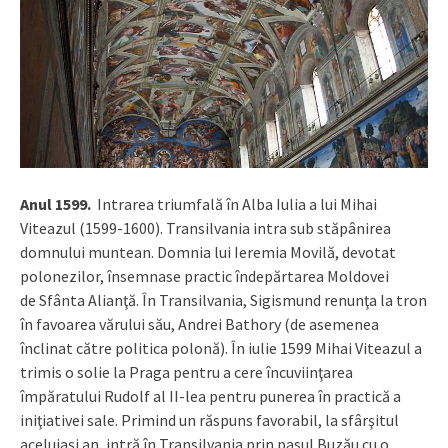
Anul 1599.
Intrarea triumfală în Alba Iulia a lui Mihai
Viteazul (1599-1600). Transilvania intra sub stăpânirea
domnului muntean. Domnia lui Ieremia Movilă, devotat
polonezilor, însemnase practic îndepărtarea Moldovei
de Sfânta Alianţă. În Transilvania, Sigismund renunţa la tron
în favoarea vărului său, Andrei Bathory (de asemenea
înclinat către politica polonă). În iulie 1599 Mihai Viteazul a
trimis o solie la Praga pentru a cere încuviinţarea
împăratului Rudolf al II-lea pentru punerea în practică a
iniţiativei sale. Primind un răspuns favorabil, la sfârşitul
aceluiaşi an, intră în Transilvania prin pasul Buzău cu o