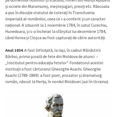
pe domeniile nobililor și statului, mineri din Munții Apuseni
și ocnele din Maramureș, meșteșugari, preoți etc. Răscoala
a pus în discuție statutul de tolerați în Transilvania
imperială al românilor, ceea ce i-a conferit și un caracter
național. A izbucnit la 1 noiembrie 1784, în satul Curechiu,
Hunedoara, și s-a încheiat la sfârșitul lui decembrie 1784,
când Horea și Cloșca au fost capturați de către autorități.
Anul 1834
. A fost înfiinţată, la Iaşi, în cadrul Mănăstirii
Bărboi, prima şcoală de fete din Moldova de atunci –
„Institutul pentru educaţia fetelor”. Fondatorul acestei
instituţii a fost cărturarul Gheorghe Asachi. Gheorghe
Asachi (1788-1869) a fost poet, prozator și dramaturg
român, născut la Herța, în nordul Moldovei (azi în Ucraina).