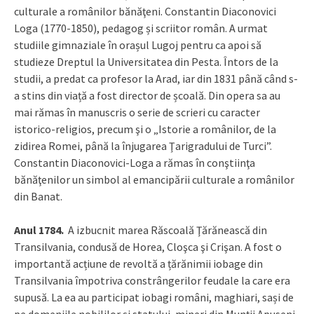
culturale a românilor bănăţeni. Constantin Diaconovici
Loga (1770-1850), pedagog și scriitor român. A urmat
studiile gimnaziale în orașul Lugoj pentru ca apoi să
studieze Dreptul la Universitatea din Pesta. Întors de la
studii, a predat ca profesor la Arad, iar din 1831 până când s-
a stins din viață a fost director de școală. Din opera sa au
mai rămas în manuscris o serie de scrieri cu caracter
istorico-religios, precum şi o „Istorie a românilor, de la
zidirea Romei, până la înjugarea Ţarigradului de Turci”.
Constantin Diaconovici-Loga a rămas în conştiinţa
bănăţenilor un simbol al emancipării culturale a românilor
din Banat.
Anul 1784.
A izbucnit marea Răscoală Ţărănească din
Transilvania, condusă de Horea, Cloşca şi Crişan. A fost o
importantă acțiune de revoltă a țărănimii iobage din
Transilvania împotriva constrângerilor feudale la care era
supusă. La ea au participat iobagi români, maghiari, sași de