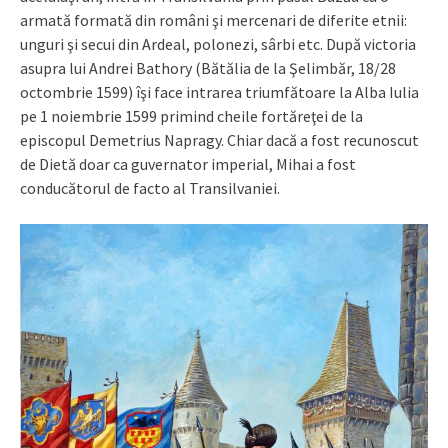
armată formată din români şi mercenari de diferite etnii:
unguri şi secui din Ardeal, polonezi, sârbi etc. După victoria
asupra lui Andrei Bathory (Bătălia de la Şelimbăr, 18/28
octombrie 1599) îşi face intrarea triumfătoare la Alba Iulia
pe 1 noiembrie 1599 primind cheile fortăreţei de la
episcopul Demetrius Napragy. Chiar dacă a fost recunoscut
de Dietă doar ca guvernator imperial, Mihai a fost
conducătorul de facto al Transilvaniei.