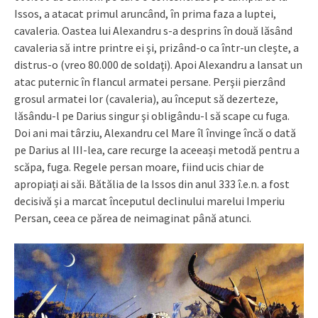
Issos, a atacat primul aruncând, în prima faza a luptei,
cavaleria. Oastea lui Alexandru s-a desprins în două lăsând
cavaleria să intre printre ei şi, prizând-o ca într-un cleşte, a
distrus-o (vreo 80.000 de soldaţi). Apoi Alexandru a lansat un
atac puternic în flancul armatei persane. Perşii pierzând
grosul armatei lor (cavaleria), au început să dezerteze,
lăsându-l pe Darius singur şi obligându-l să scape cu fuga.
Doi ani mai târziu, Alexandru cel Mare îl învinge încă o dată
pe Darius al III-lea, care recurge la aceeași metodă pentru a
scăpa, fuga. Regele persan moare, fiind ucis chiar de
apropiați ai săi. Bătălia de la Issos din anul 333 î.e.n. a fost
decisivă și a marcat începutul declinului marelui Imperiu
Persan, ceea ce părea de neimaginat până atunci.