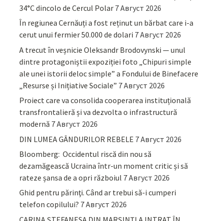
34°C dincolo de Cercul Polar
7 Август 2026
În regiunea Cernăuți a fost reținut un bărbat care i-a
cerut unui fermier 50.000 de dolari
7 Август 2026
A trecut în veșnicie Oleksandr Brodovynski — unul
dintre protagoniștii expoziției foto „Chipuri simple
ale unei istorii deloc simple” a Fondului de Binefacere
„Resurse și Inițiative Sociale”
7 Август 2026
Proiect care va consolida cooperarea instituțională
transfrontalieră și va dezvolta o infrastructură
modernă
7 Август 2026
DIN LUMEA GÂNDURILOR REBELE
7 Август 2026
Bloomberg: Occidentul riscă din nou să
dezamăgească Ucraina într-un moment critic și să
rateze șansa de a opri războiul
7 Август 2026
Ghid pentru părinţi. Când ar trebui să-i cumperi
telefon copilului?
7 Август 2026
CARINA ȘTEFANESA DIN MARȘINȚI A INTRAT ÎN