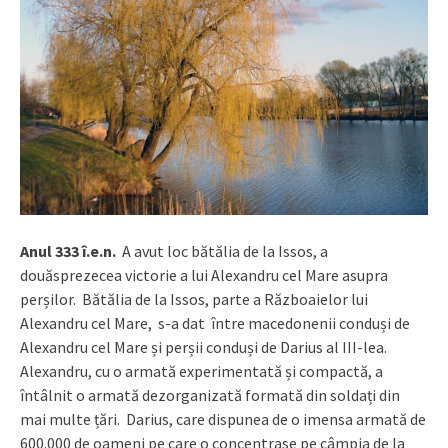
Anul 333 î.e.n.
A avut loc bătălia de la Issos, a
douăsprezecea victorie a lui Alexandru cel Mare asupra
perșilor. Bătălia de la Issos, parte a Războaielor lui
Alexandru cel Mare, s-a dat între macedonenii conduși de
Alexandru cel Mare și perșii conduși de Darius al III-lea.
Alexandru, cu o armată experimentată și compactă, a
întâlnit o armată dezorganizată formată din soldați din
mai multe țări.
Darius, care dispunea de o imensa armată de
600.000 de oameni pe care o concentrase pe câmpia de la