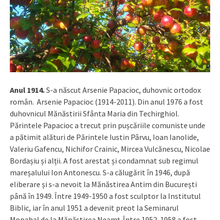
Anul 1914.
S-a născut Arsenie Papacioc, duhovnic ortodox
român.
Arsenie Papacioc (1914-2011). Din anul 1976 a fost
duhovnicul Mănăstirii Sfânta Maria din Techirghiol.
Părintele Papacioc a trecut prin pușcăriile comuniste unde
a pătimit alături de Părintele Iustin Pârvu, Ioan Ianolide,
Valeriu Gafencu, Nichifor Crainic, Mircea Vulcănescu, Nicolae
Bordașiu și alții. A fost arestat și condamnat sub regimul
mareșalului Ion Antonescu. S-a călugărit în 1946, după
eliberare și s-a nevoit la Mănăstirea Antim din București
până în 1949. Între 1949-1950 a fost sculptor la Institutul
Biblic, iar în anul 1951 a devenit preot la Seminarul
Monahal de la Mănăstirea Neamț. Între 1952-1958 a fost