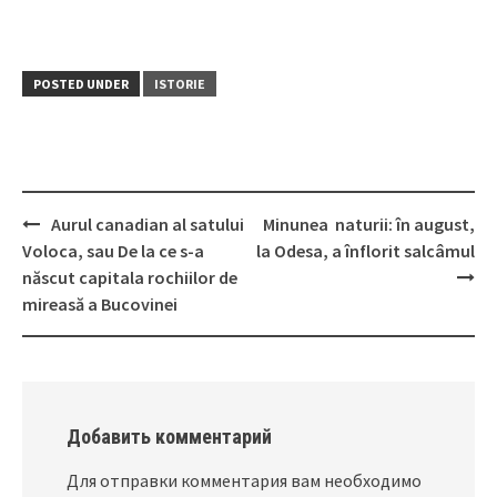
POSTED UNDER
ISTORIE
Aurul canadian al satului
Minunea naturii: în august,
Post
Voloca, sau De la ce s-a
la Odesa, a înflorit salcâmul
navigation
născut capitala rochiilor de
mireasă a Bucovinei
Добавить комментарий
Для отправки комментария вам необходимо