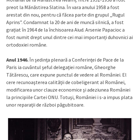
preot la Mănăstirea Slatina. În vara anului 1958 a fost
arestat din nou, pentru că făcea parte din grupul „Rugul
Aprins”. Condamnat la 20 de ani de muncă silnică, a fost
grațiat în 1964 de la închisoarea Aiud. Arsenie Papacioc a
fost numit drept unul dintre cei mai importanți duhovnici ai
ortodoxiei române.
Anul 1946.
În şedinţa plenară a Conferinţei de Pace de la
Paris ia cuvântul şeful delegaţiei române, Gheorghe
Tătărescu, care expune punctul de vedere al României. El
cere recunoaşterea calităţii de cobeligerant al Românei,
modificarea unor clauze economice şi adeziunea României
la principiile Cartei ONU. Totuşi, României i s-a impus plata
unor reparaţii de război păgubitoare.