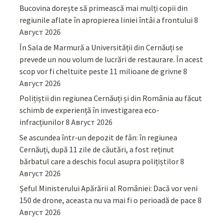
Bucovina dorește să primească mai mulți copii din
regiunile aflate în apropierea liniei întâi a frontului
8
Август 2026
În Sala de Marmură a Universității din Cernăuți se
prevede un nou volum de lucrări de restaurare. În acest
scop vor fi cheltuite peste 11 milioane de grivne
8
Август 2026
Polițiștii din regiunea Cernăuți și din România au făcut
schimb de experiență în investigarea eco-
infracțiunilor
8 Август 2026
Se ascundea într-un depozit de fân: în regiunea
Cernăuți, după 11 zile de căutări, a fost reținut
bărbatul care a deschis focul asupra polițiștilor
8
Август 2026
Șeful Ministerului Apărării al României: Dacă vor veni
150 de drone, aceasta nu va mai fi o perioadă de pace
8
Август 2026