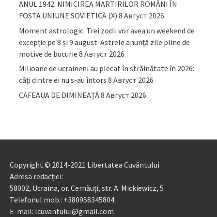
ANUL 1942. NIMICIREA MARTIRILOR ROMÂNI ÎN
FOSTA UNIUNE SOVIETICĂ (X)
8 Август 2026
Moment astrologic. Trei zodii vor avea un weekend de
excepție pe 8 și 9 august. Astrele anunță zile pline de
motive de bucurie
8 Август 2026
Milioane de ucraineni au plecat în străinătate în 2026:
câți dintre ei nu s-au întors
8 Август 2026
CAFEAUA DE DIMINEAȚĂ
8 Август 2026
Copyright © 2014-2021 Libertatea Cuvântului
Adresa redacției:
58002, Ucraina, or. Cernăuți, str. A. Mickiewicz, 5
Telefonul mob.: +380958345804
E-mail: lcuvantului@gmail.com