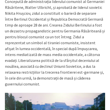
Concepută de administrația liderului comunist al Germaniei
Răsăritene, Walter Ulbricht, și aprobată de liderul sovietic
Nikita Hrușciov, zidul a constituit o barieră de separare
între Berlinul Occidental și Republica Democrată Germană
timp de aproape 28 de ani. Crearea Zidului Berlinului a fost
un dezastru propagandistic pentru Germania Răsăriteană și
pentru blocul comunist ca un tot întreg. Zidul a
reprezentat un simbol al tiraniei comuniste, insistent
afișat în lumea occidentală, în special după împușcarea,
intens mediatizată de mass media occidentale, a câtorva
evadați. Liberalizarea politică de la sfârșitul deceniului al
nouălea, asociată cu declinul Uniunii Sovietice, a dus la
relaxarea restricțiilor la trecerea frontierei est-germane şi,
în cele din urmă, la demonstrații de masă și căderea
guvernului comunist.