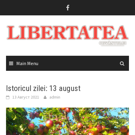
Skip
to
content
Main Menu
Istoricul zilei: 13 august
13 Август 2021
admin