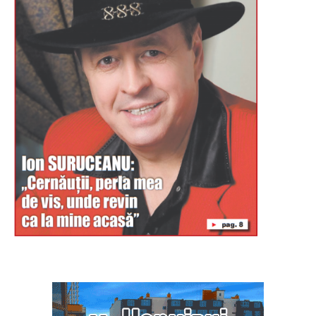
Буковина