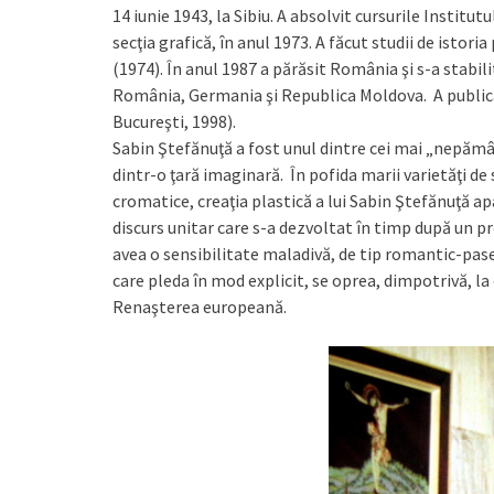
14 iunie 1943, la Sibiu. A absolvit cursurile Institu
secţia grafică, în anul 1973. A făcut studii de istori
(1974). În anul 1987 a părăsit România şi s-a stabil
România, Germania şi Republica Moldova. A publicat
Bucureşti, 1998).
Sabin Ştefănuţă a fost unul dintre cei mai „nepăm
dintr-o ţară imaginară. În pofida marii varietăţi de
cromatice, creaţia plastică a lui Sabin Ştefănuţă apa
discurs unitar care s-a dezvoltat în timp după un p
avea o sensibilitate maladivă, de tip romantic-pase
care pleda în mod explicit, se oprea, dimpotrivă, la 
Renaşterea europeană.