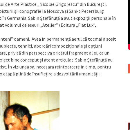
tului de Arte Plastice „Nicolae Grigorescu” din Bucureşti,
a picturii şi iconografie la Moscova şi Sankt Petersburg
it în Germania. Sabin Ştefănuţă a avut expoziţii personale în
 volumul de eseuri „Atelier” (Editura „Fiat Lux”,
ânteni” oameni. Avea în permanenţă aerul că tocmai a sosit
 subiecte, tehnici, abordări compoziţionale şi opţiuni
re, privită din perspectiva oricărui fragment al ei, ca un
roiect bine conceput şi atent articulat. Sabin Ştefănuţă nu
ist. În viziunea sa, necesara reîntoarcere în timp, pentru
o etapă plină de însufleţire a dezvoltării umanităţii: