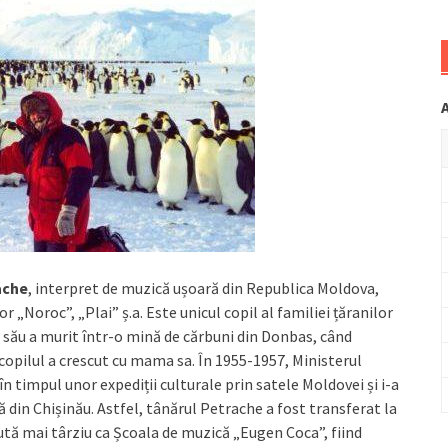
ache
, interpret de muzică ușoară din Republica Moldova,
r „Noroc”, „Plai” ș.a. Este unicul copil al familiei țăranilor
 său a murit într-o mină de cărbuni din Donbas, când
 copilul a crescut cu mama sa. În 1955-1957, Ministerul
n timpul unor expediții culturale prin satele Moldovei și i-a
din Chișinău. Astfel, tânărul Petrache a fost transferat la
tă mai târziu ca Școala de muzică „Eugen Coca”, fiind