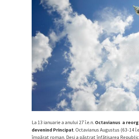
La 13 ianuarie a anului 27 î.e.n.
Octavianus a reorga
devenind Principat
. Octavianus Augustus (63-14 î.
împărat roman. Deși a păstrat înfățișarea Republi