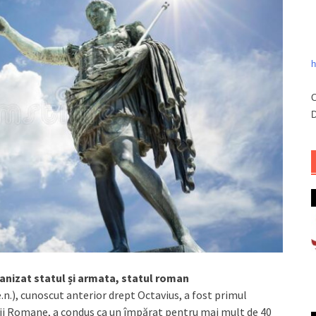
h
C
D
nizat statul și armata, statul roman
e.n.), cunoscut anterior drept Octavius, a fost primul
cii Romane, a condus ca un împărat pentru mai mult de 40