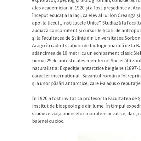
ales academician în 1920 și a fost președinte al A
început educația la Iași, ca elev al lui Ion Creangă
apoi la liceul „Institutele Unite”. Studiază la Facul
audiază concomitent și cursurile Școlii de antropolo
și la Facultatea de Științe din Universitatea Sorbo
Arago în cadrul stațiunii de biologie marină de la B
adâncimea de 10 metri cu un echipament clasic Sieb
numai 25 de ani este ales membru al Societății zoo
naturalist al Expediţiei antarctice belgiene (1897-1
caracter internațional. Savantul român a întreprins
și a unor păsări antarctice, care i-a adus o reputați
În 1920 a fost invitat ca profesor la Facultatea de Șt
institut de biospeologie din lume. În timpul expediț
studieze viața imenselor mamifere acvatice, dar și a 
balenei cu cioc.