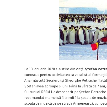
La 13 ianuarie 2020 s-a stins din viaţă
Ștefan Petr
cunoscut pentru activitatea ca vocalist al formațiilo
Ana (născută Secrieru) și Gheorghe Petrache. Tatăl
Ștefan avea aproape 6 luni. Până la vârsta de 7 ani,
Culturii al RSSM l-a descoperit pe Ștefan Petrache î
recomandat mamei să îl trimită la școala de muzică 
școala de muzică de pe strada Armenească, cunoscu