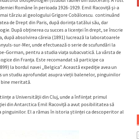
cademiei Române în perioada 1926-1929. Emil Racoviță şi-a
 și mai târziu al geologului Grigore Cobălcescu. continuând
tatea de Drept din Paris, după dorința tatălui său, dar
gie. După obținerea cu succes a licenței în drept, se înscrie
na, după absolvirea căreia (1891) lucrează la laboratoarele
anyuls-sur-Mer, unde efectuează o serie de scufundări la
e-Gorman, pentru a studia viața subacvatică. La vârsta de
logice din Franţa. Este recomandat să participe ca
899) la bordul navei „Belgica”. Această expediție avea un
 un studiu aprofundat asupra vieții balenelor, pinguinilor
e bine meritată.
iințe a Universităţii din Cluj, unde a înființat primul
iei din Antarctica Emil Racoviță a avut posibilitatea să
pinguinilor. El a rămas în istoria științei ca descoperitor al