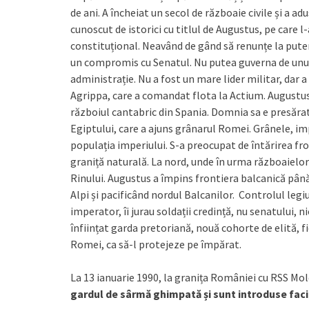
de ani. A încheiat un secol de războaie civile și a a
cunoscut de istorici cu titlul de Augustus, pe care l-
constituțional. Neavând de gând să renunțe la putere
un compromis cu Senatul. Nu putea guverna de unul
administrație. Nu a fost un mare lider militar, dar
Agrippa, care a comandat flota la Actium. Augustu
războiul cantabric din Spania. Domnia sa e presărat
Egiptului, care a ajuns grânarul Romei. Grânele, i
populația imperiului. S-a preocupat de întărirea fron
graniță naturală. La nord, unde în urma războaielor 
Rinului. Augustus a împins frontiera balcanică până
Alpi și pacificând nordul Balcanilor. Controlul legiu
imperator, îi jurau soldații credință, nu senatului, ni
înființat garda pretoriană, nouă cohorte de elită, f
Romei, ca să-l protejeze pe împărat.
La 13 ianuarie 1990, la granița României cu RSS M
gardul de sârmă ghimpată și sunt introduse facili