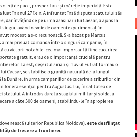
dus o eră de pace, prosperitate și măreție imperială. Este
a luat în anul 27 î.e.n. A înfruntat însă disputa statutului său
, dar învățând de pe urma asasinării lui Caesar, a ajuns la
 singur, având nevoie de oameni experimentați în
 a avut modestia s-o recunoască. S-a bazat pe Marcus
s a mai preluat comanda într-o singură campanie, în
ă cu victorii notabile, cea mai importantă fiind cucerirea
mportate gratuit, erau de o importanță crucială pentru
tierelor. La est, deșertul sirian și fluviul Eufrat formau o
lui Caesar, se stabilise o graniță naturală de-a lungul
 la Dunăre, în urma campaniilor de cucerire a triburilor din
nilor era esențial pentru Augustus. Lui, în calitatea de
ci statului. A introdus durata stagiului militar și solda, a
iecare a câte 500 de oameni, stabilindu-le în apropierea
oldovenească (ulterior Republica Moldova),
este desființat
tăți de trecere a frontierei
.