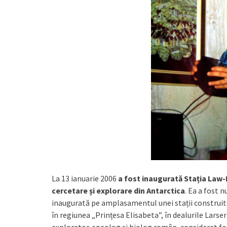
La 13 ianuarie 2006
a fost inaugurată Stația Law
cercetare și explorare din Antarctica
. Ea a fost
inaugurată pe amplasamentul unei stații construite
în regiunea „Prințesa Elisabeta”, în dealurile Lars
explorator, speolog şi biolog român, considerat fon