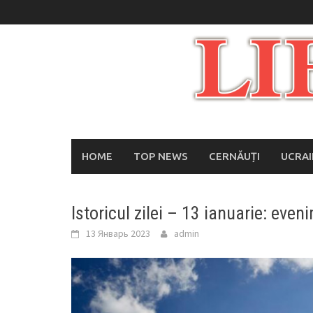
Skip
to
content
HOME
TOP NEWS
CERNĂUȚI
UCRA
Istoricul zilei – 13 ianuarie: even
13 Январь 2023
admin