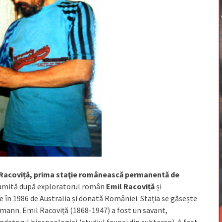
-Racoviță, prima staţie românească permanentă de
 numită după exploratorul român
Emil Racoviță
și
 în 1986 de Australia și donată României. Stația se găsește
ermann. Emil Racoviță (1868-1947) a fost un savant,
datorul biospeologiei (studiul faunei din subteran). A fost