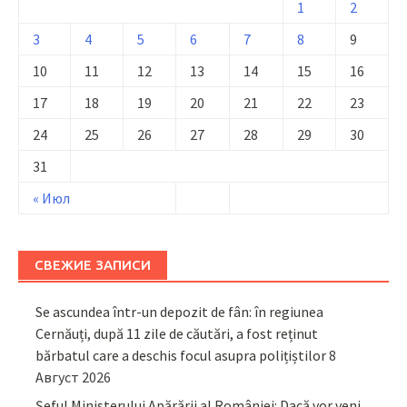
1
2
3
4
5
6
7
8
9
10
11
12
13
14
15
16
17
18
19
20
21
22
23
24
25
26
27
28
29
30
31
« Июл
СВЕЖИЕ ЗАПИСИ
Se ascundea într-un depozit de fân: în regiunea
Cernăuți, după 11 zile de căutări, a fost reținut
bărbatul care a deschis focul asupra polițiștilor
8
Август 2026
Șeful Ministerului Apărării al României: Dacă vor veni