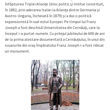
înfăptuirea Triplei Alianţe (bloc politic şi militar constituit,
în 1882, prin aderarea Italiei la Alianţa dintre Germania şi
Austro-Ungaria, încheiată în 1879) şi a dus o politică
expansionistă în sud-estul Europei. Pe timpul lui Franz
Joseph a fost deschisă Universitatea din Cernăuţi, care la
început i-a purtat numele. Cu prilejul jubileului de 600 de ani
de la prima atestare documentară a Cernăuţiului, în unul din
scuarurile din oraş împăratului Franz Joseph i-a fost ridicat
un monument.