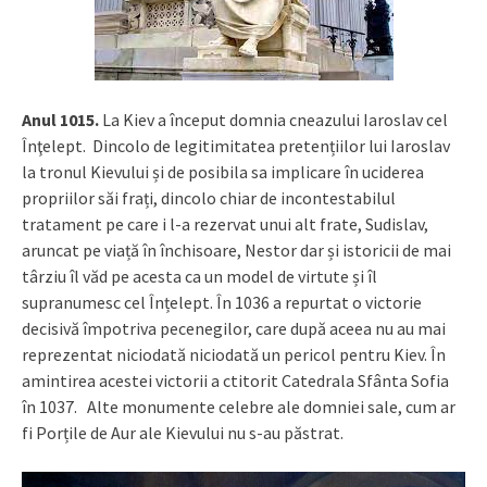
Anul 1015.
La Kiev a început domnia cneazului Iaroslav cel
Înţelept. Dincolo de legitimitatea pretențiilor lui Iaroslav
la tronul Kievului și de posibila sa implicare în uciderea
propriilor săi frați, dincolo chiar de incontestabilul
tratament pe care i l-a rezervat unui alt frate, Sudislav,
aruncat pe viață în închisoare, Nestor dar și istoricii de mai
târziu îl văd pe acesta ca un model de virtute și îl
supranumesc cel Înțelept. În 1036 a repurtat o victorie
decisivă împotriva pecenegilor, care după aceea nu au mai
reprezentat niciodată niciodată un pericol pentru Kiev. În
amintirea acestei victorii a ctitorit Catedrala Sfânta Sofia
în 1037. Alte monumente celebre ale domniei sale, cum ar
fi Porțile de Aur ale Kievului nu s-au păstrat.