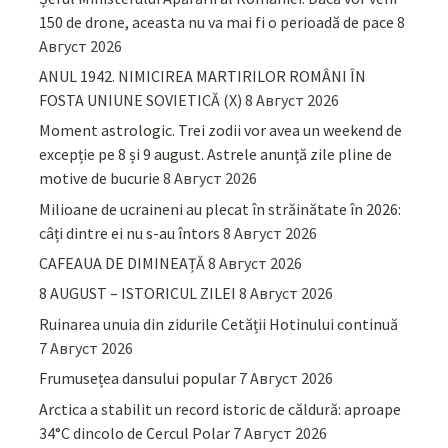
150 de drone, aceasta nu va mai fi o perioadă de pace
8
Август 2026
ANUL 1942. NIMICIREA MARTIRILOR ROMÂNI ÎN
FOSTA UNIUNE SOVIETICĂ (X)
8 Август 2026
Moment astrologic. Trei zodii vor avea un weekend de
excepție pe 8 și 9 august. Astrele anunță zile pline de
motive de bucurie
8 Август 2026
Milioane de ucraineni au plecat în străinătate în 2026:
câți dintre ei nu s-au întors
8 Август 2026
CAFEAUA DE DIMINEAȚĂ
8 Август 2026
8 AUGUST – ISTORICUL ZILEI
8 Август 2026
Ruinarea unuia din zidurile Cetății Hotinului continuă
7 Август 2026
Frumusețea dansului popular
7 Август 2026
Arctica a stabilit un record istoric de căldură: aproape
34°C dincolo de Cercul Polar
7 Август 2026