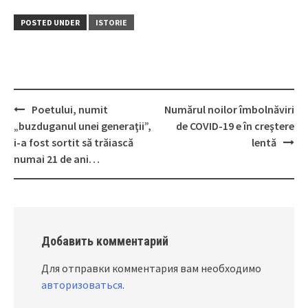
POSTED UNDER
ISTORIE
Poetului, numit
Numărul noilor îmbolnăviri
Post
„buzduganul unei generaţii”,
de COVID-19 e în creştere
navigation
i-a fost sortit să trăiască
lentă
numai 21 de ani…
Добавить комментарий
Для отправки комментария вам необходимо
авторизоваться
.