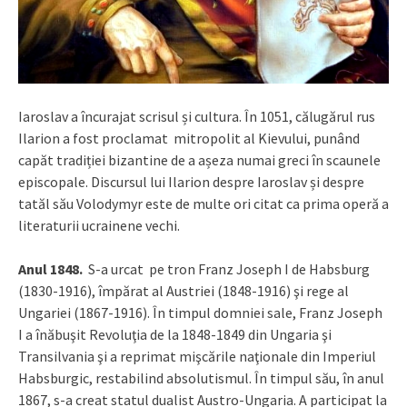
Iaroslav a încurajat scrisul și cultura. În 1051, călugărul rus
Ilarion a fost proclamat mitropolit al Kievului, punând
capăt tradiției bizantine de a așeza numai greci în scaunele
episcopale. Discursul lui Ilarion despre Iaroslav și despre
tatăl său Volodymyr este de multe ori citat ca prima operă a
literaturii ucrainene vechi.
Anul 1848.
S-a urcat pe tron Franz Joseph I de Habsburg
(1830-1916), împărat al Austriei (1848-1916) şi rege al
Ungariei (1867-1916). În timpul domniei sale, Franz Joseph
I a înăbuşit Revoluţia de la 1848-1849 din Ungaria şi
Transilvania şi a reprimat mişcările naţionale din Imperiul
Habsburgic, restabilind absolutismul. În timpul său, în anul
1867, s-a creat statul dualist Austro-Ungaria. A participat la