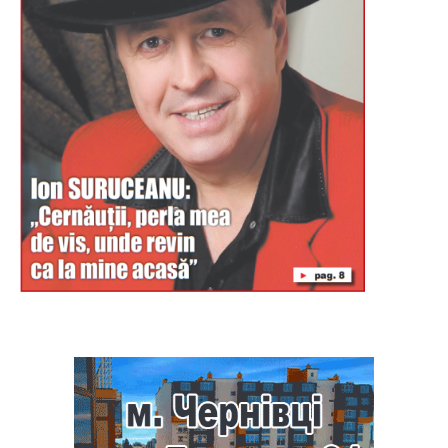
Буковина