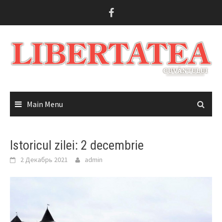
Skip
to
content
Main Menu
Istoricul zilei: 2 decembrie
2 Декабрь 2021
admin