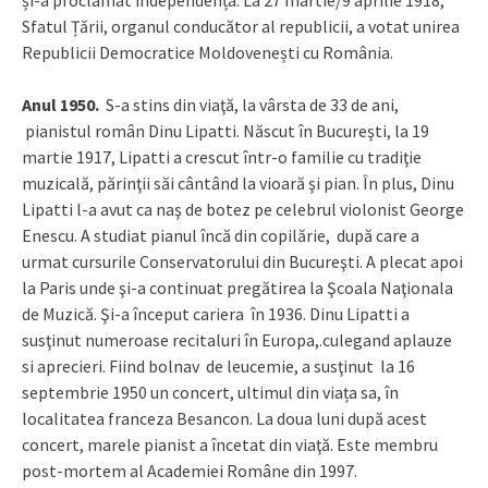
Sfatul Țării, organul conducător al republicii, a votat unirea
Republicii Democratice Moldovenești cu România.
Anul 1950.
S-a stins din viaţă, la vârsta de 33 de ani,
pianistul român Dinu Lipatti. Născut în Bucureşti, la 19
martie 1917, Lipatti a crescut într-o familie cu tradiţie
muzicală, părinţii săi cântând la vioară şi pian. În plus, Dinu
Lipatti l-a avut ca naş de botez pe celebrul violonist George
Enescu. A studiat pianul încă din copilărie, după care a
urmat cursurile Conservatorului din Bucureşti. A plecat apoi
la Paris unde şi-a continuat pregătirea la Şcoala Naţionala
de Muzică. Şi-a început cariera în 1936. Dinu Lipatti a
susţinut numeroase recitaluri în Europa,.culegand aplauze
si aprecieri. Fiind bolnav de leucemie, a susţinut
la 16
septembrie 1950 un concert, ultimul din viața sa, în
localitatea franceza Besancon. La doua luni după acest
concert, marele pianist a încetat din viaţă. Este membru
post-mortem al Academiei Române din 1997.