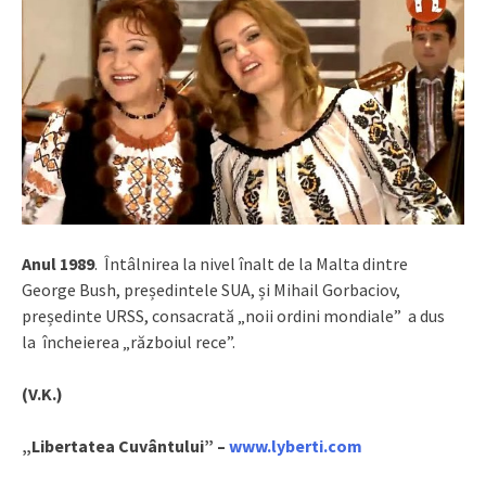
Anul 1989
. Întâlnirea la nivel înalt de la Malta dintre
George Bush, președintele SUA, și Mihail Gorbaciov,
președinte URSS, consacrată „noii ordini mondiale” a dus
la încheierea „războiul rece”.
(V.K.)
„Libertatea Cuvântului” –
www.lyberti.com