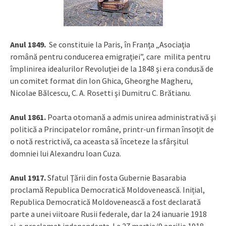
Anul 1849.
Se constituie la Paris, în Franţa „Asociaţia
română pentru conducerea emigraţiei”, care milita pentru
împlinirea idealurilor Revoluţiei de la 1848 şi era condusă de
un comitet format din Ion Ghica, Gheorghe Magheru,
Nicolae Bălcescu, C. A. Rosetti şi Dumitru C. Brătianu.
Anul 1861.
Poarta otomană a admis unirea administrativă şi
politică a Principatelor române, printr-un firman însoţit de
o notă restrictivă, ca aceasta să înceteze la sfârşitul
domniei lui Alexandru Ioan Cuza.
Anul 1917.
Sfatul Ţării din fosta Gubernie Basarabia
proclamă Republica Democratică Moldovenească. Inițial,
Republica Democratică Moldovenească a fost declarată
parte a unei viitoare Rusii federale, dar la 24 ianuarie 1918
și-a proclamat independența. La 27 martie/9 aprilie 1918,