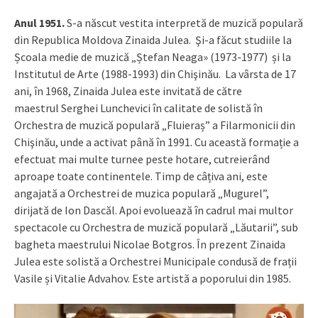
Anul 1951.
S-a născut vestita interpretă de muzică populară
din Republica Moldova Zinaida Julea. Şi-a făcut studiile la
Școala medie de muzică „Ștefan Neaga» (1973-1977) și la
Institutul de Arte (1988-1993) din Chişinău. La vârsta de 17
ani, în 1968, Zinaida Julea este invitată de către
maestrul Serghei Lunchevici în calitate de solistă în
Orchestra de muzică populară „Fluieraș” a Filarmonicii din
Chişinău, unde a activat până în 1991. Cu această formație a
efectuat mai multe turnee peste hotare, cutreierând
aproape toate continentele. Timp de câțiva ani, este
angajată a Orchestrei de muzica populară „Mugurel”,
dirijată de Ion Dascăl. Apoi evoluează în cadrul mai multor
spectacole cu Orchestra de muzică populară „Lăutarii”, sub
bagheta maestrului Nicolae Botgros. În prezent Zinaida
Julea este solistă a Orchestrei Municipale condusă de frații
Vasile și Vitalie Advahov. Este artistă a poporului din 1985.