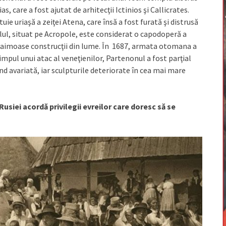
as, care a fost ajutat de arhitecţii Ictinios şi Callicrates.
ie uriaşă a zeiţei Atena, care însă a fost furată şi distrusă
lul, situat pe Acropole, este considerat o capodoperă a
i faimoase construcţii din lume. În 1687, armata otomana a
mpul unui atac al veneţienilor, Partenonul a fost parţial
nd avariată, iar sculpturile deteriorate în cea mai mare
 Rusiei acordă privilegii evreilor care doresc să se