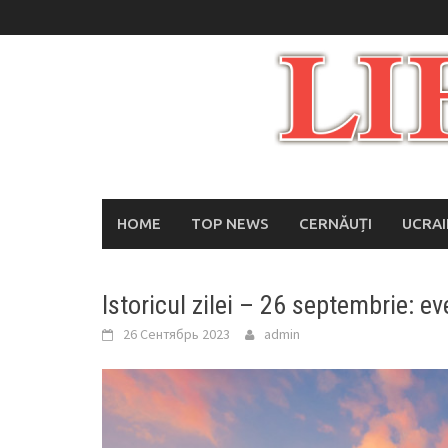
Skip
to
content
HOME
TOP NEWS
CERNĂUȚI
UCRA
Istoricul zilei – 26 septembrie: e
26 Сентябрь 2023
admin