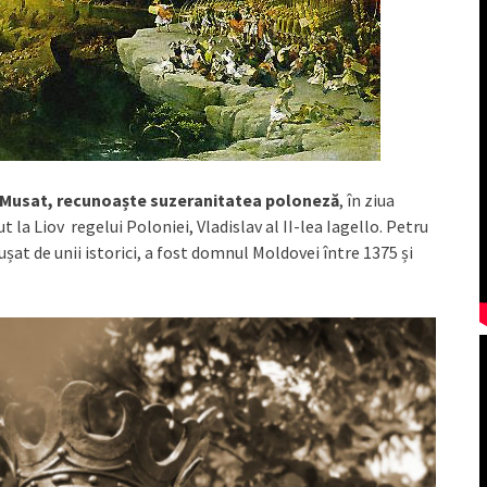
 Musat, recunoaște suzeranitatea poloneză
, în ziua
t la Liov regelui Poloniei, Vladislav al II-lea Iagello. Petru
ușat de unii istorici, a fost domnul Moldovei între 1375 și