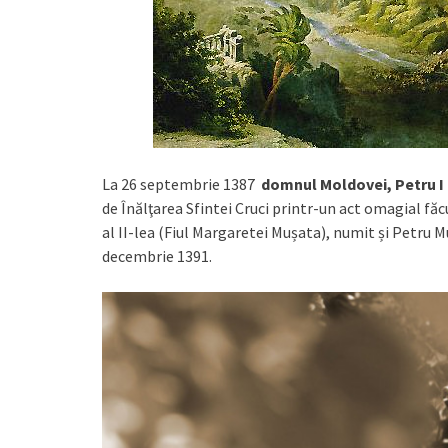
La 26 septembrie 1387
domnul Moldovei, Petru I
de Înălţarea Sfintei Cruci printr-un act omagial făcu
al II-lea (Fiul Margaretei Mușata), numit și Petru M
decembrie 1391.