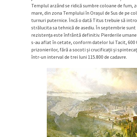
Templul arzând se ridică sumbre coloane de fum, zel
mare, din zona Templului în Orașul de Sus de pe colina
turnuri puternice. Încă o dată Titus trebuie să intro
strălucita sa tehnică de asediu. În septembrie sunt 
rezistența este înfrântă definitiv. Pierderile umane
s-au aflat în cetate, conform datelor lui Tacit, 6
prizonierilor, fără a socoti și crucificații și spintec
într-un interval de trei luni 115.800 de cadavre.