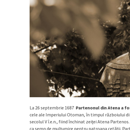
La 26 septembrie 1687
Partenonul din Atena a fos
cele ale Imperiului Otoman, în timpul războiului di
secolul V î.e.n., fiind închinat zeiţei Atena Partenos.
ca semn de mulţumire pentru patroana cetăţii. Part