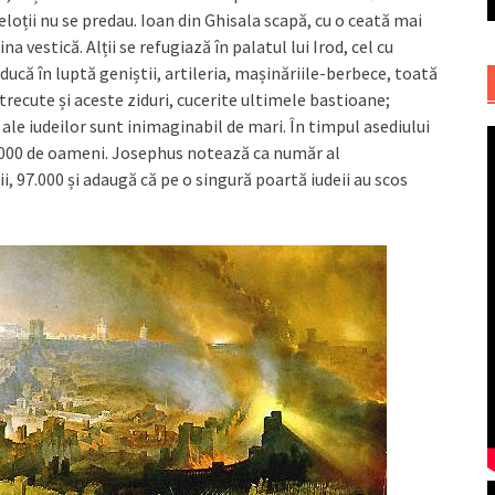
oții nu se predau. Ioan din Ghisala scapă, cu o ceată mai
 vestică. Alții se refugiază în palatul lui Irod, cel cu
ducă în luptă geniștii, artileria, mașinăriile-berbece, toată
trecute și aceste ziduri, cucerite ultimele bastioane;
 ale iudeilor sunt inimaginabil de mari. În timpul asediului
00 000 de oameni. Josephus notează ca număr al
ații, 97.000 și adaugă că pe o singură poartă iudeii au scos