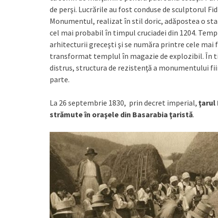
de perşi. Lucrările au fost conduse de sculptorul Fidi
Monumentul, realizat în stil doric, adăpostea o statu
cel mai probabil în timpul cruciadei din 1204. Temp
arhitecturii greceşti şi se număra printre cele ma
transformat templul în magazie de explozibil. În ti
distrus, structura de rezistenţă a monumentului fii
parte.
La 26 septembrie 1830, prin decret imperial,
ţarul
strămute în oraşele din Basarabia ţaristă
.