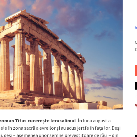
h
C
D
roman Titus cucerește Ierusalimul
. În luna august a
le în zona sacră a evreilor și au adus jertfe în fața lor. Deși
i, deși – asemenea unor semne prevestitoare de rău – din