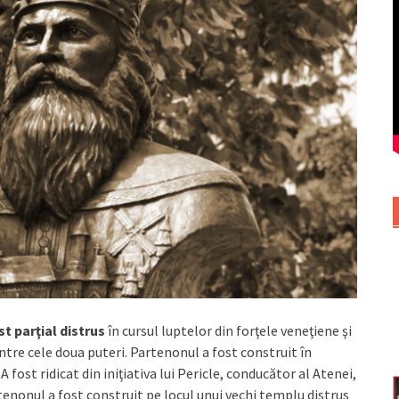
t parţial distrus
în cursul luptelor din forţele veneţiene şi
ntre cele doua puteri. Partenonul a fost construit în
 A fost ridicat din iniţiativa lui Pericle, conducător al Atenei,
enonul a fost construit pe locul unui vechi templu distrus