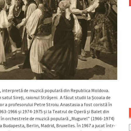
, interpretă de muzică populară din Republica Moldova.
satul Sireţi, raionul Străşeni. A făcut studii la Școala de
or a profesorului Petre Stroiu. Anastasia a fost coristă în
963-1966 și 1974-1975 și la Teatrul de Operă şi Balet din
stă în orchestrele de muzică populară „Mugurel” (1966-1974)
ca Budapesta, Berlin, Madrid, Bruxelles. În 1967 a jucat într-