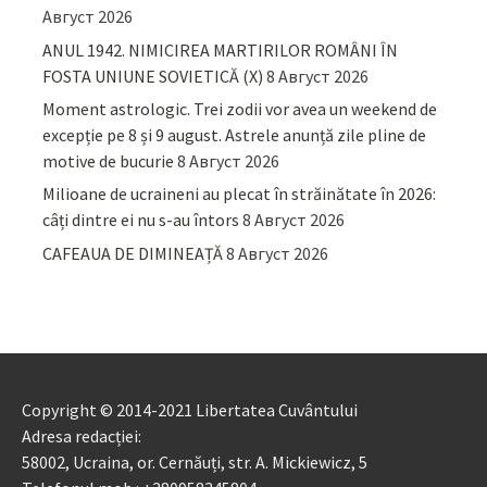
Август 2026
ANUL 1942. NIMICIREA MARTIRILOR ROMÂNI ÎN
FOSTA UNIUNE SOVIETICĂ (X)
8 Август 2026
Moment astrologic. Trei zodii vor avea un weekend de
excepție pe 8 și 9 august. Astrele anunță zile pline de
motive de bucurie
8 Август 2026
Milioane de ucraineni au plecat în străinătate în 2026:
câți dintre ei nu s-au întors
8 Август 2026
CAFEAUA DE DIMINEAȚĂ
8 Август 2026
Copyright © 2014-2021 Libertatea Cuvântului
Adresa redacției:
58002, Ucraina, or. Cernăuți, str. A. Mickiewicz, 5