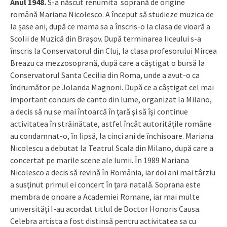
Anul 1948.
S-a născut renumita soprană de origine
română Mariana Nicolesco. A început să studieze muzica de
la şase ani, după ce mama sa a înscris-o la clasa de vioară a
Scolii de Muzică din Braşov. După terminarea liceului s-a
înscris la Conservatorul din Cluj, la clasa profesorului Mircea
Breazu ca mezzosoprană, după care a câştigat o bursă la
Conservatorul Santa Cecilia din Roma, unde a avut-o ca
îndrumător pe Jolanda Magnoni. După ce a câştigat cel mai
important concurs de canto din lume, organizat la Milano,
a decis să nu se mai întoarcă în ţară şi să îşi continue
activitatea în străinătate, astfel încât autorităţile române
au condamnat-o, în lipsă, la cinci ani de închisoare. Mariana
Nicolescu a debutat la Teatrul Scala din Milano, după care a
concertat pe marile scene ale lumii. În 1989 Mariana
Nicolesco a decis să revină în România, iar doi ani mai târziu
a susţinut primul ei concert în ţara natală. Soprana este
membra de onoare a Academiei Romane, iar mai multe
universităţi I-au acordat titlul de Doctor Honoris Causa.
Celebra artista a fost distinsă pentru activitatea sa cu