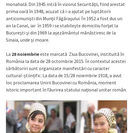
monahală. Din 1945 intră în vizorul Securităţii, fiind arestat
prima oară în 1948, acuzat că i-a ajutat pe luptătorii
anticomunişti din Munţii Făgăraşului. În 1952 a fost dus un
an la Canal, iar în 1959 i se stabileşte domiciliu forţat la
Bucureşti şi din 1969 la aşezământul mănăstiresc de la
Sinaia, unde şi moare.
La
28 noiembrie
este marcată Ziua Bucovinei, instituită în
România la data de 28 octombrie 2015. În contextul acestei
sărbătoriri sunt organizate manifestări cu caracter
cultural-științific. La data de 15/28 noiembrie 1918, a avut
loc proclamarea Unirii Bucovinei cu România, moment
istoric important în făurirea statului naţional unitar român.