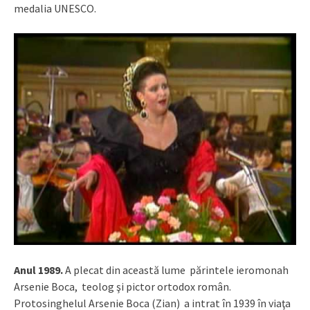
medalia UNESCO.
Anul 1989.
A plecat din această lume părintele ieromonah
Arsenie Boca, teolog şi pictor ortodox român.
Protosinghelul Arsenie Boca (Zian) a intrat în 1939 în viaţa