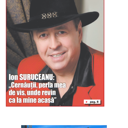
Буковина