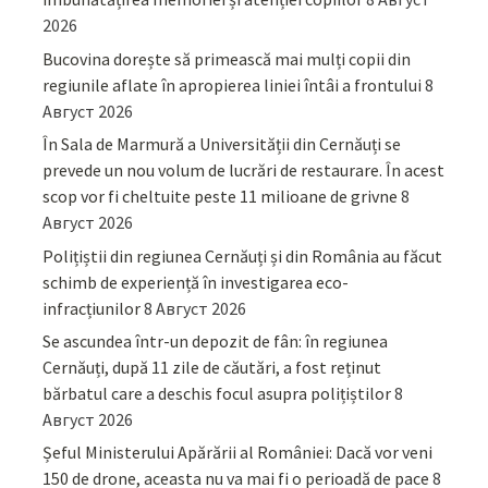
2026
Bucovina dorește să primească mai mulți copii din
regiunile aflate în apropierea liniei întâi a frontului
8
Август 2026
În Sala de Marmură a Universității din Cernăuți se
prevede un nou volum de lucrări de restaurare. În acest
scop vor fi cheltuite peste 11 milioane de grivne
8
Август 2026
Polițiștii din regiunea Cernăuți și din România au făcut
schimb de experiență în investigarea eco-
infracțiunilor
8 Август 2026
Se ascundea într-un depozit de fân: în regiunea
Cernăuți, după 11 zile de căutări, a fost reținut
bărbatul care a deschis focul asupra polițiștilor
8
Август 2026
Șeful Ministerului Apărării al României: Dacă vor veni
150 de drone, aceasta nu va mai fi o perioadă de pace
8