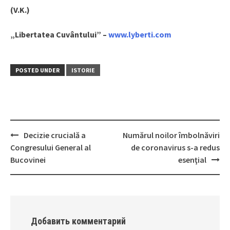
(V.K.)
„Libertatea Cuvântului” –
www.lyberti.com
POSTED UNDER
ISTORIE
Decizie crucială a
Numărul noilor îmbolnăviri
Post
Congresului General al
de coronavirus s-a redus
navigation
Bucovinei
esenţial
Добавить комментарий