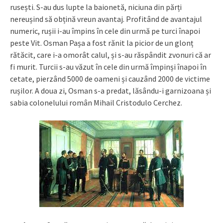
rusești. S-au dus lupte la baionetă, niciuna din părți
nereușind să obțină vreun avantaj. Profitând de avantajul
numeric, rușii i-au împins în cele din urmă pe turci înapoi
peste Vit. Osman Pașa a fost rănit la picior de un glonț
rătăcit, care i-a omorât calul, și s-au răspândit zvonuri că ar
fi murit. Turcii s-au văzut în cele din urmă împinși înapoi în
cetate, pierzând 5000 de oameni și cauzând 2000 de victime
rușilor. A doua zi, Osman s-a predat, lăsându-i garnizoana și
sabia colonelului român Mihail Cristodulo Cerchez.