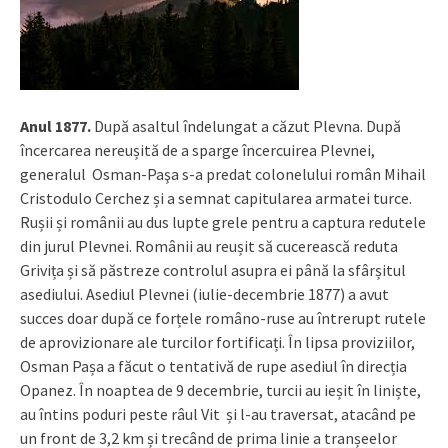
Anul 1877.
După asaltul îndelungat a căzut Plevna. După
încercarea nereușită de a sparge încercuirea Plevnei,
generalul Osman-Paşa s-a predat colonelului român Mihail
Cristodulo Cerchez și a semnat capitularea armatei turce.
Rușii și românii au dus lupte grele pentru a captura redutele
din jurul Plevnei. Românii au reușit să cucerească reduta
Grivița și să păstreze controlul asupra ei până la sfârșitul
asediului. Asediul Plevnei (iulie-decembrie 1877) a avut
succes doar după ce forțele româno-ruse au întrerupt rutele
de aprovizionare ale turcilor fortificați. În lipsa proviziilor,
Osman Pașa a făcut o tentativă de rupe asediul în direcția
Opanez. În noaptea de 9 decembrie, turcii au ieșit în liniște,
au întins poduri peste râul Vit și l-au traversat, atacând pe
un front de 3,2 km și trecând de prima linie a tranșeelor