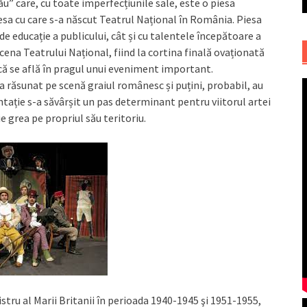
” care, cu toate imperfecțiunile sale, este o piesa
iesa cu care s-a născut Teatrul Național în România. Piesa
de educație a publicului, cât și cu talentele începătoare a
cena Teatrului Național, fiind la cortina finală ovaționată
 că se află în pragul unui eveniment important.
a răsunat pe scenă graiul românesc și puțini, probabil, au
ntație s-a săvârșit un pas determinant pentru viitorul artei
 grea pe propriul său teritoriu.
tru al Marii Britanii în perioada 1940-1945 şi 1951-1955,