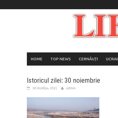
Skip
to
content
HOME
TOP NEWS
CERNĂUȚI
UCRA
Istoricul zilei: 30 noiembrie
30 Ноябрь 2021
admin