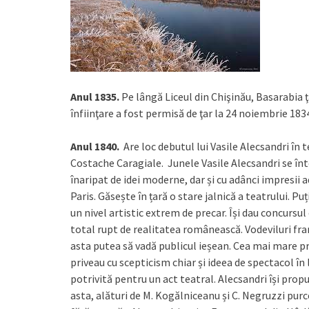
Anul 1835.
Pe lângă Liceul din Chişinău, Basarabia ţa
înfiinţare a fost permisă de ţar la 24 noiembrie 183
Anul 1840.
Are loc debutul lui Vasile Alecsandri în
Costache Caragiale.
Junele Vasile Alecsandri se înto
înaripat de idei moderne, dar și cu adânci impresii 
Paris. Găsește în țară o stare jalnică a teatrului. Pu
un nivel artistic extrem de precar. Își dau concursul
total rupt de realitatea românească. Vodeviluri fran
asta putea să vadă publicul ieșean. Cea mai mare 
priveau cu scepticism chiar și ideea de spectacol î
potrivită pentru un act teatral. Alecsandri își prop
asta, alături de M. Kogălniceanu și C. Negruzzi pur