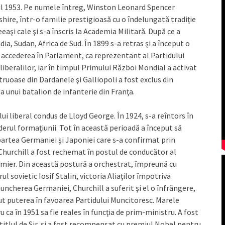
nul 1953. Pe numele întreg, Winston Leonard Spencer
shire, într-o familie prestigioasă cu o îndelungată tradiţie
aşi cale şi s-a înscris la Academia Militară. După ce a
ia, Sudan, Africa de Sud. În 1899 s-a retras şi a început o
în accederea în Parlament, ca reprezentant al Partidului
 liberalilor, iar în timpul Primului Război Mondial a activat
ruoase din Dardanele şi Galliopoli a fost exclus din
a unui batalion de infanterie din Franţa.
ui liberal condus de Lloyd George. În 1924, s-a reîntors în
derul formaţiunii. Tot în această perioadă a început să
partea Germaniei şi Japoniei care s-a confirmat prin
Churchill a fost rechemat în postul de conducător al
emier. Din această postură a orchestrat, împreună cu
l sovietic Iosif Stalin, victoria Aliaţilor împotriva
nuncherea Germaniei, Churchill a suferit şi el o înfrângere,
ut puterea în favoarea Partidului Muncitoresc. Marele
ru ca în 1951 sa fie reales în funcţia de prim-ministru. A fost
 titlul de Sir, şi a fost recompensat cu premiul Nobel pentru