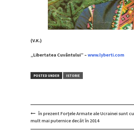
(V.K.)
„Libertatea Cuvântului” –
www.lyberti.com
POSTED UNDER
ISTORIE
În prezent Forţele Armate ale Ucrainei sunt cu
Post
mult mai puternice decât în 2014
navigation