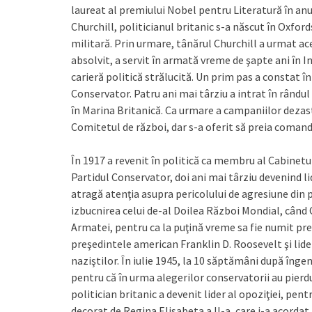
laureat al premiului Nobel pentru Literatură în a
Churchill, politicianul britanic s-a născut în Oxford
militară. Prin urmare, tânărul Churchill a urmat acee
absolvit, a servit în armată vreme de şapte ani în Ind
carieră politică strălucită. Un prim pas a constat 
Conservator. Patru ani mai târziu a intrat în rândul
în Marina Britanică. Ca urmare a campaniilor dezast
Comitetul de război, dar s-a oferit să preia comand
În 1917 a revenit în politică ca membru al Cabinetul
Partidul Conservator, doi ani mai târziu devenind li
atragă atenţia asupra pericolului de agresiune din 
izbucnirea celui de-al Doilea Război Mondial, când 
Armatei, pentru ca la puţină vreme sa fie numit pr
preşedintele american Franklin D. Roosevelt şi lideru
naziştilor. În iulie 1945, la 10 săptămâni după înge
pentru că în urma alegerilor conservatorii au pierd
politician britanic a devenit lider al opoziţiei, pent
decorat de Regina Elisabeta a II-a, care i-a acordat