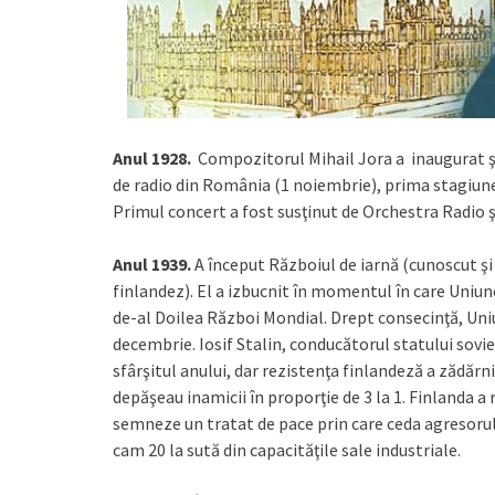
Anul 1928.
Compozitorul Mihail Jora a inaugurat şi 
de radio din România (1 noiembrie), prima stagiun
Primul concert a fost susţinut de Orchestra Radio ş
Anul 1939.
A început Războiul de iarnă (cunoscut ş
finlandez). El a izbucnit în momentul în care Uniune
de-al Doilea Război Mondial. Drept consecinţă, Uniu
decembrie. Iosif Stalin, conducătorul statului sovie
sfârşitul anului, dar rezistenţa finlandeză a zădărnic
depăşeau inamicii în proporţie de 3 la 1. Finlanda a
semneze un tratat de pace prin care ceda agresorului
cam 20 la sută din capacităţile sale industriale.