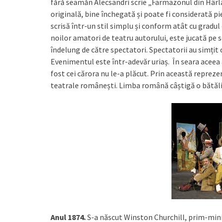
fără seamăn Alecsandri scrie „Farmazonul din Hârlău
originală, bine închegată și poate fi considerată p
scrisă într-un stil simplu și conform atât cu gradul 
noilor amatori de teatru autorului, este jucată pe s
îndelung de către spectatori. Spectatorii au simțit
Evenimentul este într-adevăr uriaș. În seara aceea 
fost cei cărora nu le-a plăcut. Prin această repreze
teatrale românești. Limba română câștigă o bătălie
Anul 1874.
S-a născut Winston Churchill, prim-minis