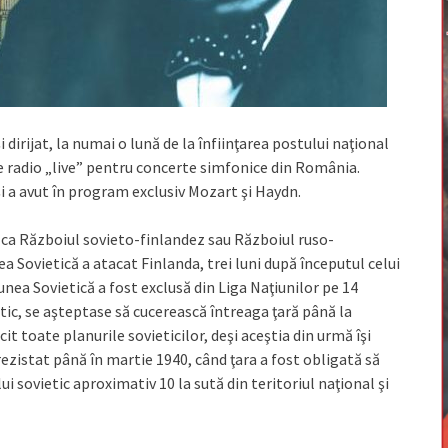
dirijat, la numai o lună de la înfiinţarea postului naţional
e radio „live” pentru concerte simfonice din România.
i a avut în program exclusiv Mozart şi Haydn.
i ca Războiul sovieto-finlandez sau Războiul ruso-
a Sovietică a atacat Finlanda, trei luni după începutul celui
nea Sovietică a fost exclusă din Liga Naţiunilor pe 14
tic, se aşteptase să cucerească întreaga ţară până la
it toate planurile sovieticilor, deşi aceştia din urmă îşi
 rezistat până în martie 1940, când ţara a fost obligată să
 sovietic aproximativ 10 la sută din teritoriul naţional şi