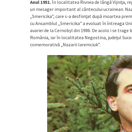
Anul 1951.
În localitatea Rivnea de lângă Vijniţa, r
un mesager important al cântecului ucrainean. Naza
„Smericika”, care s-a desfiinţat după moartea prem
cu Ansamblul „Smericika” a evoluat în întreaga Uniu
avariei de la Cernobyl din 1986. De acolo i se trage 
România, iar în localitatea Negostina, judeţul Suce
comemorativă „Nazarii Iaremciuk”.