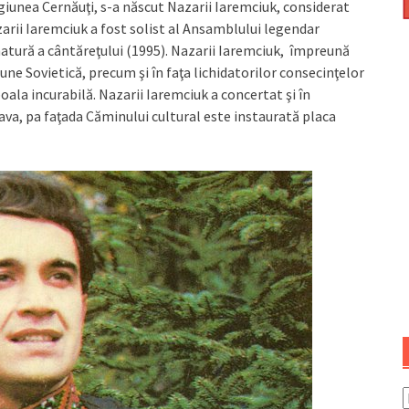
egiunea Cernăuţi, s-a născut Nazarii Iaremciuk, considerat
rii Iaremciuk a fost solist al Ansamblului legendar
atură a cântăreţului (1995). Nazarii Iaremciuk, împreună
ne Sovietică, precum şi în faţa lichidatorilor consecinţelor
boala incurabilă. Nazarii Iaremciuk a concertat şi în
ava, pa faţada Căminului cultural este instaurată placa