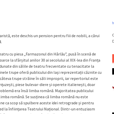
h
ristă, este deschis un pension pentru fiii de nobili, a cărui
C
4.
D
 teatru cu piesa „Farmazonul din Hârlău”, pusă în scenă de
arce la sfârșitul anilor 30 ai secolului al XIX-lea din Franța
adunate din sălile de teatru frecventate cu tenacitate la
ținele trupe oferă publicului din Iași reprezentații căznite cu
 câteva trupe străine în săli improprii, iar repertoriul este
țuzești, piese bulevar-diere și operete italienești, doar
problemă era însă limba română. Majoritatea publicului
n limba română. Se susținea că limba română nu este
une ca scop să spulbere aceste idei retrograde și pentru
ced la înființarea Teatrului Național. Dintr-un entuziasm