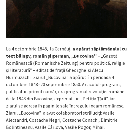
La 4 octombrie 1848, la Cernăuţi
a apărut săptămânalul cu
text bilingv, român şi german, „Bucovina’’
– „Gazetă
Romănească (Romanische Zeitung) pentru politică, religie
și literatură” – editat de fraţii Gheorghe şi Alecu
Hurmuzachi. Ziarul „Bucovina” a apărut în perioada 4
octombrie 1848–20 septembrie 1850. Articolul-program,
publicat în primul număr, era programul revoluţiei române
de la 1848 din Bucovina, exprimat în „Petiţia Ţării”, iar
ziarul se adresa în paginile sale întregului neam românesc.
Ziarul „Bucovina” a avut colaboratori străluciţi: Vasile
Alecsandri, Costache Negri, Costache Conachi, Dimitrie
Bolintineanu, Vasile Cârlova, Vasile Pogor, Mihail