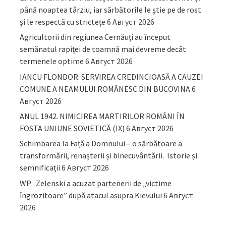
până noaptea târziu, iar sărbătorile le știe pe de rost
și le respectă cu strictețe
6 Август 2026
Agricultorii din regiunea Cernăuți au început
semănatul rapiței de toamnă mai devreme decât
termenele optime
6 Август 2026
IANCU FLONDOR: SERVIREA CREDINCIOASĂ A CAUZEI
COMUNE A NEAMULUI ROMÂNESC DIN BUCOVINA
6
Август 2026
ANUL 1942. NIMICIREA MARTIRILOR ROMÂNI ÎN
FOSTA UNIUNE SOVIETICĂ (IX)
6 Август 2026
Schimbarea la Față a Domnului – o sărbătoare a
transformării, renașterii și binecuvântării. Istorie și
semnificații
6 Август 2026
WP: Zelenski a acuzat partenerii de „victime
îngrozitoare” după atacul asupra Kievului
6 Август
2026