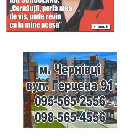
Буковина