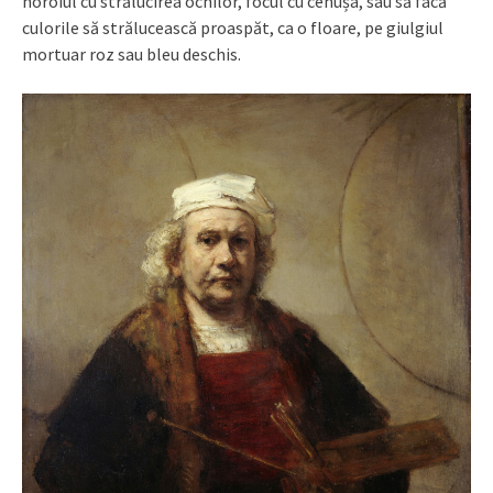
noroiul cu strălucirea ochilor, focul cu cenușa, sau să facă
culorile să strălucească proaspăt, ca o floare, pe giulgiul
mortuar roz sau bleu deschis.