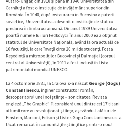
Austro-Ungar, din 1918 şi până în 1940 Universitatea din
Cernăuţi a fost o instituţie de învăţământ superior din
România. În 1040, după instaurarea în Bucovina a puterii
sovietice, Universitatea a devenit o instituţie de stat cu
predarea în limba ucraineană. Din anul 1989 Universitatea
poartă numele lui Iuri Fedkovyci. În anul 2000 ea a obţinut
statutul de Universitate Naţională, având la ora actuală de
16 facultăţi, la care învaţă circa 20 mii de studenţi. Fosta
Reşedinţă a mitropoliţilor Bucovinei şi Dalmaţiei (corpul
central al Universităţii), în 2011 a fost inclusă în Lista
patrimoniului mondial UNESCO.
La 4 octombrie 1881, la Craiova s-a născut
George (Gogu)
Constantinescu
, inginer constructor român,
descoperitorul unei noi ştiinţe – sonicitatea. Revista
engleză „The Graphic” îl consideră unul dintre cei 17 titani
ai lumii care au revoluţionat ştiinţa, aşezându-l alături de
Einstein, Marconi, Edison şi Lister. Gogu Constantinescu s-a
făcut remarcat în comunitățile științifice printr-o nouă