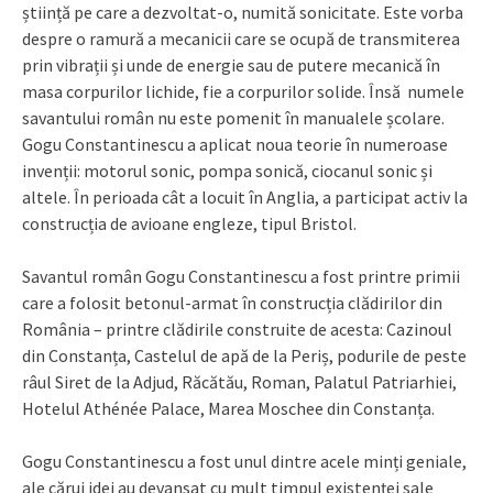
știință pe care a dezvoltat-o, numită sonicitate. Este vorba
despre o ramură a mecanicii care se ocupă de transmiterea
prin vibrații și unde de energie sau de putere mecanică în
masa corpurilor lichide, fie a corpurilor solide. Însă numele
savantului român nu este pomenit în manualele școlare.
Gogu Constantinescu a aplicat noua teorie în numeroase
invenții: motorul sonic, pompa sonică, ciocanul sonic și
altele. În perioada cât a locuit în Anglia, a participat activ la
construcția de avioane engleze, tipul Bristol.
Savantul român Gogu Constantinescu a fost printre primii
care a folosit betonul-armat în construcția clădirilor din
România – printre clădirile construite de acesta: Cazinoul
din Constanța, Castelul de apă de la Periș, podurile de peste
râul Siret de la Adjud, Răcătău, Roman, Palatul Patriarhiei,
Hotelul Athénée Palace, Marea Moschee din Constanța.
Gogu Constantinescu a fost unul dintre acele minți geniale,
ale cărui idei au devansat cu mult timpul existenței sale