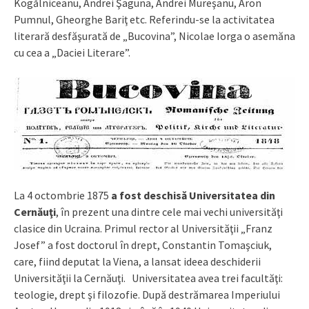
Kogălniceanu, Andrei Şaguna, Andrei Mureşanu, Aron
Pumnul, Gheorghe Bariţ etc. Referindu-se la activitatea
literară desfăşurată de „Bucovina”, Nicolae Iorga o asemăna
cu cea a „Daciei Literare”.
La 4 octombrie 1875
a fost deschisă Universitatea din
Cernăuţi
, în prezent una dintre cele mai vechi universităţi
clasice din Ucraina. Primul rector al Universităţii „Franz
Josef” a fost doctorul în drept, Constantin Tomaşciuk,
care, fiind deputat la Viena, a lansat ideea deschiderii
Universităţii la Cernăuţi. Universitatea avea trei facultăţi:
teologie, drept şi filozofie. După destrămarea Imperiului