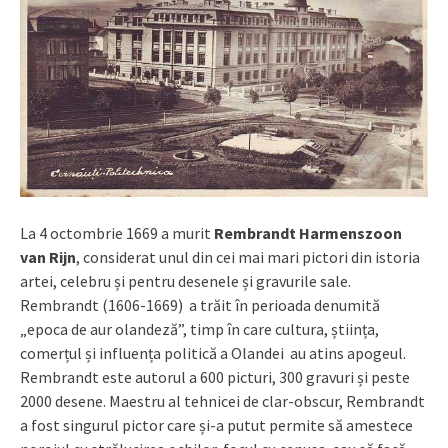
La 4 octombrie 1669 a murit
Rembrandt Harmenszoon
van Rijn
, considerat unul din cei mai mari pictori din istoria
artei, celebru și pentru desenele și gravurile sale.
Rembrandt (1606-1669) a trăit în perioada denumită
„epoca de aur olandeză”, timp în care cultura, știința,
comerțul și influența politică a Olandei au atins apogeul.
Rembrandt este autorul a 600 picturi, 300 gravuri și peste
2000 desene. Maestru al tehnicei de clar-obscur, Rembrandt
a fost singurul pictor care și-a putut permite să amestece