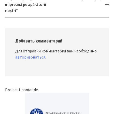
navigation
împreună pe apărătorii
noștri”
Добавить комментарий
Для отправки комментария вам необходимо
авторизоваться
.
Proiect finanțat de