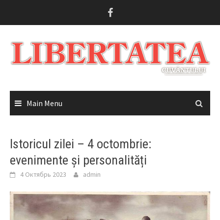
Skip
to
content
Main Menu
Istoricul zilei – 4 octombrie:
evenimente și personalități
4 Октябрь 2023
admin