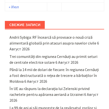
« Июл
СВЕЖИЕ ЗАПИСИ
Andrii Sybiga: RF încearcă să provoace o nouă criză
alimentară globală prin atacuri asupra navelor civile
6
Август 2026
Trei comunități din regiunea Cernăuți au primit seturi
de centrale electrice solare
6 Август 2026
Până la 14 mii de dolari de fiecare: în regiunea Cernăuți
a fost destructurată o rețea de trecere a bărbaților în
Moldova
6 Август 2026
În UE au răspuns la declarația lui Zelenski privind
rachetele pentru apărarea aeriană a Ucrainei
6 Август
2026
La 99 de ani ai săi muncește de la revărsatul zorilor și