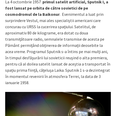
La 4 octombrie 1957
primul satelit artificial, Sputnik I, a
fost lansat pe orbita de către sovietici de pe
cosmodromul de la Baikonur
. Evenimentul a luat prin
surprindere Vestul, mai ales specialiştii americani care
concurau cu URSS la cucerirea spaţiului. Satelitul, de
aproximativ 80 de kilograme, era dotat cu doua
transmiţătoare radio, semnalele transmise de acesta pe
Pământ permiţând obţinerea de informaţii deosebite la
acea vreme. Programul Sputnik s-a întins pe mai mulţi ani,
în timpul desfăşurării lui sovieticii reuşind o alta premiera,
pentru că al doilea satelit lansat de aceştia a transportat în
spaţiu prima fiinţă, căţeluşa Laika. Sputnik 1 s-a dezintegrat
în momentul revenirii în atmosfera Terrei, la data de 3
ianuarie 1958.