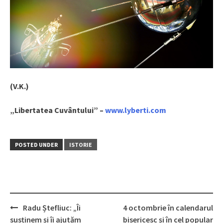
(V.K.)
„Libertatea Cuvântului” –
www.lyberti.com
POSTED UNDER
ISTORIE
Radu Ștefliuc: „Îi
4 octombrie în calendarul
Post
susținem și îi ajutăm
bisericesc și în cel popular