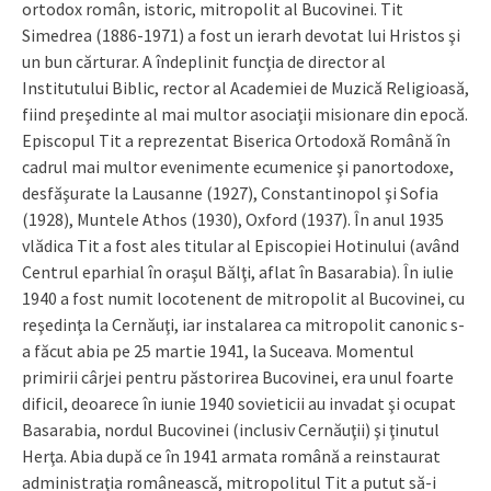
ortodox român, istoric, mitropolit al Bucovinei. Tit
Simedrea (1886-1971) a fost un ierarh devotat lui Hristos şi
un bun cărturar. A îndeplinit funcţia de director al
Institutului Biblic, rector al Academiei de Muzică Religioasă,
fiind preşedinte al mai multor asociaţii misionare din epocă.
Episcopul Tit a reprezentat Biserica Ortodoxă Română în
cadrul mai multor evenimente ecumenice şi panortodoxe,
desfăşurate la Lausanne (1927), Constantinopol şi Sofia
(1928), Muntele Athos (1930), Oxford (1937). În anul 1935
vlădica Tit a fost ales titular al Episcopiei Hotinului (având
Centrul eparhial în oraşul Bălţi, aflat în Basarabia). În iulie
1940 a fost numit locotenent de mitropolit al Bucovinei, cu
reşedinţa la Cernăuţi, iar instalarea ca mitropolit canonic s-
a făcut abia pe 25 martie 1941, la Suceava. Momentul
primirii cârjei pentru păstorirea Bucovinei, era unul foarte
dificil, deoarece în iunie 1940 sovieticii au invadat şi ocupat
Basarabia, nordul Bucovinei (inclusiv Cernăuţii) şi ţinutul
Herţa. Abia după ce în 1941 armata română a reinstaurat
administraţia românească, mitropolitul Tit a putut să-i