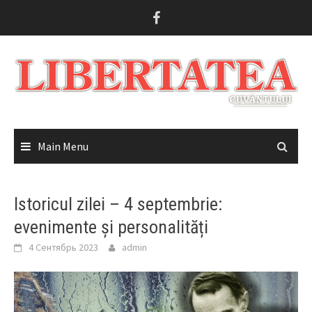
Skip
to
content
Main Menu
Istoricul zilei – 4 septembrie:
evenimente și personalități
4 Сентябрь 2023
admin