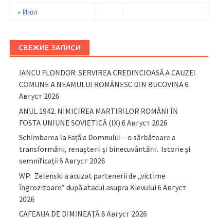
« Июл
СВЕЖИЕ ЗАПИСИ
IANCU FLONDOR: SERVIREA CREDINCIOASĂ A CAUZEI
COMUNE A NEAMULUI ROMÂNESC DIN BUCOVINA
6
Август 2026
ANUL 1942. NIMICIREA MARTIRILOR ROMÂNI ÎN
FOSTA UNIUNE SOVIETICĂ (IX)
6 Август 2026
Schimbarea la Față a Domnului – o sărbătoare a
transformării, renașterii și binecuvântării. Istorie și
semnificații
6 Август 2026
WP: Zelenski a acuzat partenerii de „victime
îngrozitoare” după atacul asupra Kievului
6 Август
2026
CAFEAUA DE DIMINEAȚĂ
6 Август 2026