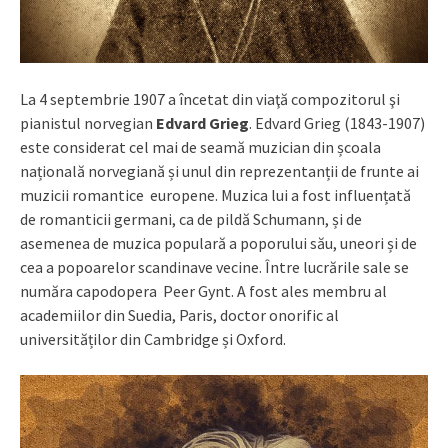
La 4 septembrie 1907 a încetat din viaţă compozitorul şi
pianistul norvegian
Edvard Grieg
. Edvard Grieg (1843-1907)
este considerat cel mai de seamă muzician din școala
națională norvegiană și unul din reprezentanții de frunte ai
muzicii romantice europene. Muzica lui a fost influențată
de romanticii germani, ca de pildă Schumann, și de
asemenea de muzica populară a poporului său, uneori și de
cea a popoarelor scandinave vecine. Între lucrările sale se
număra capodopera Peer Gynt. A fost ales membru al
academiilor din Suedia, Paris, doctor onorific al
universităților din Cambridge și Oxford.