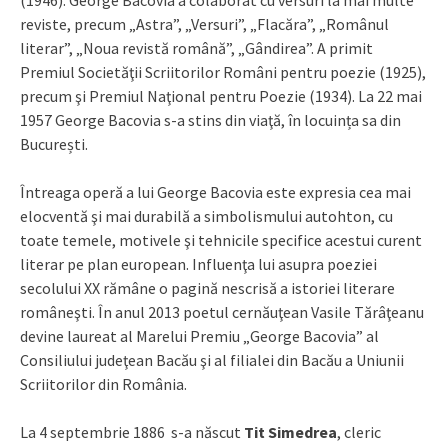
(1946). George Bacovia a colaborat cu versuri la mai multe
reviste, precum „Astra”, „Versuri”, „Flacăra”, „Românul
literar”, „Noua revistă română”, „Gândirea”. A primit
Premiul Societăţii Scriitorilor Români pentru poezie (1925),
precum şi Premiul Naţional pentru Poezie (1934). La 22 mai
1957 George Bacovia s-a stins din viaţă, în locuința sa din
București.
Întreaga operă a lui George Bacovia este expresia cea mai
elocventă şi mai durabilă a simbolismului autohton, cu
toate temele, motivele şi tehnicile specifice acestui curent
literar pe plan european. Influenţa lui asupra poeziei
secolului XX rămâne o pagină nescrisă a istoriei literare
româneşti. În anul 2013 poetul cernăuţean Vasile Tărâţeanu
devine laureat al Marelui Premiu „George Bacovia” al
Consiliului judeţean Bacău şi al filialei din Bacău a Uniunii
Scriitorilor din România.
La 4 septembrie 1886 s-a născut
Tit Simedrea
, cleric