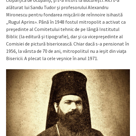
ciopârţită de ocupanţi, şi s-a întors la Bucureşti. Aici s-a
alăturat lui Sandu Tudor şi profesorului Alexandru
Mironescu pentru fondarea mişcării de reînnoire isihastă
„Rugul Aprins». Până în 1948 fostul mitropolit a activat ca
preşedinte al Comitetului tehnic de pe lângă Institutul
Biblic (la editură şi tipografie), dar şi ca vicepreşedinte al
Comisiei de pictură bisericească. Chiar dacă s-a pensionat în
1956, la vârsta de 70 de ani, mitropolitul nu a ieşit din viaţa
Bisericii. A plecat la cele veşnice în anul 1971.