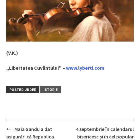
(V.K.)
„Libertatea Cuvântului” –
www.lyberti.com
POSTED UNDER
ISTORIE
Maia Sandu a dat
4 septembrie în calendarul
Post
asigurări că Republica
bisericesc și în cel popular