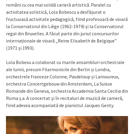
români cu cea mai solidă carieră artistică. Paralel cu
activitatea solistică, Lola Bobescu a desfășurat o
fructuoasă activitate pedagogică, fiind profesoară de vioară
la Conservatorul din Liège (1962-1974) și la Conservatorul
regal din Bruxelles. A făcut parte din juriul concursurilor
internaționale de vioară „Reine Elisabeth de Belgique”
(1971 și 1993).
Lola Bobesu a colaborat cu marile ansambluri orchestrale
ale lumii, precum Filarmonicile din Berlin și Londra,
orchestrele franceze Colonne, Pasdeloup și Lamoureux,
orchestra Concertgebouw din Amsterdam, La Suisse
Romande din Geneva, orchestra Accademia Santa Cecilia din
Roma ș.a. A concertat și în recitaluri de muzică de cameră,
fiind adesea acompaniată de pianistul Jacques Genty.