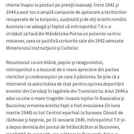
cheme înapoi la posturi pe preoţii evacuaţi. Între 1941 şi
1944 a avut loc o amplă campanie de ajutorare a teritoriilor
recuperate de la bolşevici, susţinută şi de alţi ierarhi români.
Acesteia i se adaugă şi faptul că mitropolitul Tit s-a
străduit să facă din Mănăstirea Putna un puternic centru
misionar, ceea ce justifică scrisorile sale din 1942 adresate
Ministerului Instrucţiunii şi Cultelor.
Recunoscut ca om blând, paşnic şi neagonisitor,
mitropolitul s-a bucurat de o mare apreciere din partea
clericilor şi credincioşilor pe care îi păstorea. Se ştie că a
intervenit la autoritatea de stat pentru oprirea deportării
evreilor din Cernăuţi în lagărele din Transnistria. Anul 1944 a
adus cu sine o mare tragedie: invazia ruşilor în Basarabia şi
Bucovina; urmarea acestui fapt a fost evacuarea (în luna
martie 1944) cu tot Centrul eparhial la Suceava. Obosit de
războaie şi bejenie, pe 31 ianuarie 1945, mitropolitul Tit şi-
a depus demisia din postul de întâistătător al Bucovinei,