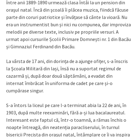
între anii 1889-1890 urmează clasa întâi la un pension din
oraşul natal. Încă din şcoală îi plăcea muzica, fiindcă făcuse
parte din coruri patriotice și învățase să cânte la vioară. Nu
era un instrumentist bun și nici nu compunea, dar improviza
melodii pe diverse texte, inclusiv pe propriile versuri. A
urmat apoi cursurile Școlii Primare Domnești nr. 1 din Bacău
și Gimnaziul Ferdinand din Bacău.
La vârsta de 17 ani, din dorința de a ajunge ofițer, s-a înscris
la Școala Militară din Iași, însă nu a suportat regimul de
cazarmă și, după doar două săptămâni, a evadat din
internat îmbrăcat în uniforma de cadet pe care și-o
cumpărase singur.
S-a întors la liceul pe care l-a terminat abia la 22 de ani, în
1903, după multe reexaminări, fără a-și lua bacalaureatul.
Interesant este faptul că, într-o toamnă, a rămas închis o
noapte întreagă, din neatenția paracliserului, în turnul
bisericii Precista din orașul natal, întâmplare ce îi va inspira