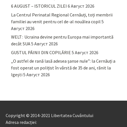
6 AUGUST – ISTORICUL ZILEI
6 Август 2026
La Centrul Perinatal Regional Cernăuți, toți membrii
familiei au venit pentru cel de-al nouălea copil
5
Август 2026
WELT: Ucraina devine pentru Europa mai importantă
decât SUA
5 Август 2026
GUSTUL PÂINII DIN COPILĂRIE
5 Август 2026
„O astfel de rană lasă adesea șanse nule”: la Cernăuți a
fost operat un polițist în vârstă de 35 de ani, rănit la
Igești
5 Август 2026
Copyright © 2014-2021 Libertatea Cuvântului
Adresa redacției: