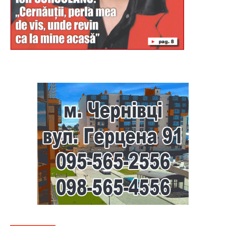
Буковина