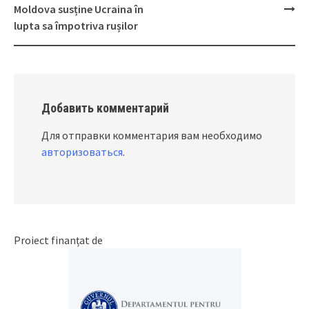
navigation
Moldova susține Ucraina în
lupta sa împotriva rușilor
Добавить комментарий
Для отправки комментария вам необходимо
авторизоваться
.
Proiect finanțat de