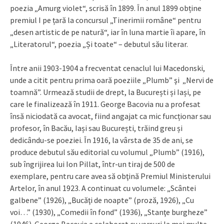
poezia „Amurg violet“, scrisă în 1899. În anul 1899 obține
premiul I pe țară la concursul „Tinerimii române“ pentru
„desen artistic de pe natură“, iar în luna martie îi apare, în
„Literatorul“, poezia „Și toate“ – debutul său literar.
Între anii 1903-1904 a frecventat cenaclul lui Macedonski,
unde a citit pentru prima oară poeziile „Plumb” şi „Nervi de
toamnă”. Urmează studii de drept, la București și Iași, pe
care le finalizează în 1911. George Bacovia nu a profesat
însă niciodată ca avocat, fiind angajat ca mic funcționar sau
profesor, în Bacău, Iași sau București, trăind greu și
dedicându-se poeziei. În 1916, la vârsta de 35 de ani, se
produce debutul său editorial cu volumul „Plumb” (1916),
sub îngrijirea lui Ion Pillat, într-un tiraj de 500 de
exemplare, pentru care avea să obţină Premiul Ministerului
Artelor, în anul 1923. A continuat cu volumele: „Scântei
galbene” (1926), „Bucăţi de noapte” (proză, 1926), „Cu
voi…” (1930), „Comedii în fond” (1936), „Stanţe burgheze”