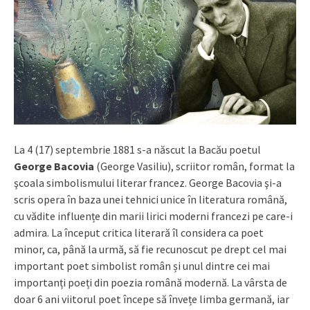
La 4 (17) septembrie 1881 s-a născut la Bacău poetul
George Bacovia
(George Vasiliu), scriitor român, format la
şcoala simbolismului literar francez. George Bacovia şi-a
scris opera în baza unei tehnici unice în literatura română,
cu vădite influențe din marii lirici moderni francezi pe care-i
admira. La început critica literară îl considera ca poet
minor, ca, până la urmă, să fie recunoscut pe drept cel mai
important poet simbolist român și unul dintre cei mai
importanți poeți din poezia română modernă. La vârsta de
doar 6 ani viitorul poet începe să învețe limba germană, iar