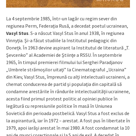
La 4 septembrie 1985, într-un lagăr cu regim sever din
regiunea Perm, Federaţia Rusă, a decedat poetul ucrainean,
Vasyl Stus
. S-a născut Vasyl Stus în anul 1938, în regiunea
Vinnyţia. Şi-a făcut studiile la Institutul pedagogic din
Doneţk. În 1963 devine aspirant la Institutul de literatură „T.
Şevcenko” al Academiei de Ştiinţe a RSSU. În septembrie
1965, în timpul premierei filmului lui Serghei Paradjanov
„Umbrele strămoşilor uitaţi” la Cinematograful „Ucraina”
din Kiev, Vasyl Stus, împreună cu alţi intelectuali ucraineni, a
chemat conducerea de partid şi populaţia din capitală să
condamne arestările în rândurile intelectualităţii ucrainene,
acesta fiind primul protest politic al opiniei publice în
legătură cu represiunile politice în masă în Uniunea
Sovietică din perioada postbelică. Vasyl Stus a fost exclus de
la aspirantură, iar în 1972 – arestat. A fost pus în libertate în
1979, apoi iarăşi arestat în mai 1980. A fost condamnat la 10
ani de munci corecţionale şi la 5 ani de exil. A decedat în