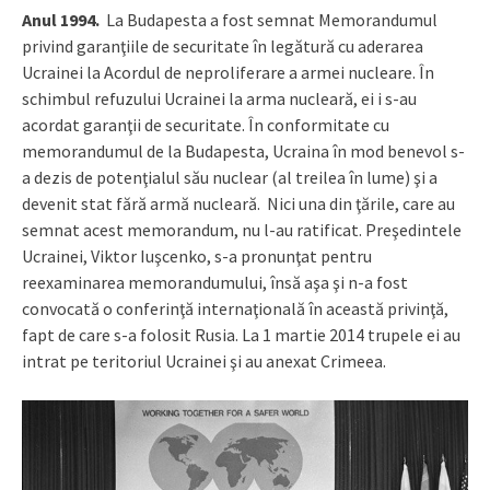
Anul 1994.
La Budapesta a fost semnat Memorandumul
privind garanţiile de securitate în legătură cu aderarea
Ucrainei la Acordul de neproliferare a armei nucleare. În
schimbul refuzului Ucrainei la arma nucleară, ei i s-au
acordat garanţii de securitate. În conformitate cu
memorandumul de la Budapesta, Ucraina în mod benevol s-
a dezis de potenţialul său nuclear (al treilea în lume) şi a
devenit stat fără armă nucleară. Nici una din ţările, care au
semnat acest memorandum, nu l-au ratificat. Preşedintele
Ucrainei, Viktor Iuşcenko, s-a pronunţat pentru
reexaminarea memorandumului, însă aşa şi n-a fost
convocată o conferinţă internaţională în această privinţă,
fapt de care s-a folosit Rusia. La 1 martie 2014 trupele ei au
intrat pe teritoriul Ucrainei şi au anexat Crimeea.