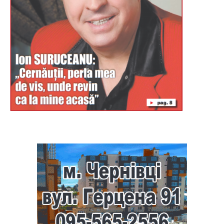
Буковина