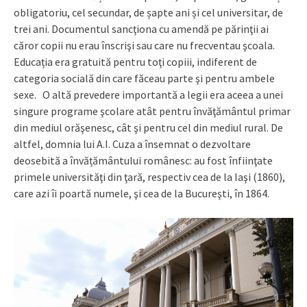
obligatoriu, cel secundar, de șapte ani și cel universitar, de
trei ani. Documentul sancţiona cu amendă pe părinţii ai
căror copii nu erau înscrişi sau care nu frecventau şcoala.
Educația era gratuită pentru toţi copiii, indiferent de
categoria socială din care făceau parte şi pentru ambele
sexe. O altă prevedere importantă a legii era aceea a unei
singure programe şcolare atât pentru învăţământul primar
din mediul orăşenesc, cât şi pentru cel din mediul rural. De
altfel, domnia lui A.I. Cuza a însemnat o dezvoltare
deosebită a învățământului românesc: au fost înfiinţate
primele universităţi din ţară, respectiv cea de la Iaşi (1860),
care azi îi poartă numele, şi cea de la Bucureşti, în 1864.