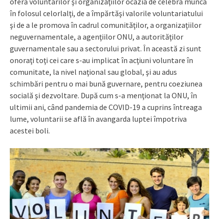
oferă voluntarilor şi organizaţiilor ocazia de celebra munca
în folosul celorlalţi, de a împărtăşi valorile voluntariatului
şi de a le promova în cadrul comunităţilor, a organizaţiilor
neguvernamentale, a agenţiilor ONU, a autorităţilor
guvernamentale sau a sectorului privat. În această zi sunt
onoraţi toţi cei care s-au implicat în acţiuni voluntare în
comunitate, la nivel naţional sau global, şi au adus
schimbări pentru o mai bună guvernare, pentru coeziunea
socială şi dezvoltare. După cum s-a menţionat la ONU, în
ultimii ani, când pandemia de COVID-19 a cuprins întreaga
lume, voluntarii se află în avangarda luptei împotriva
acestei boli.