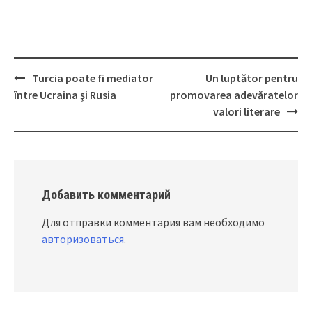
Turcia poate fi mediator
Un luptător pentru
Post
între Ucraina şi Rusia
promovarea adevăratelor
navigation
valori literare
Добавить комментарий
Для отправки комментария вам необходимо
авторизоваться
.