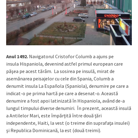
Anul 1492.
Navigatorul Cristofor Columb a ajuns pe
insula Hispaniola, devenind astfel primul european care
păşea pe acest tărâm. La sosirea pe insulă, mirat de
asemănarea peisajelor cu cele din Spania, Columb a
denumit insula La Española (Spaniola), denumire pe care a
indicat-o pe prima hartă pe care a desenat-o. Această
denumire a fost apoi latinizată în Hispaniola, având de-a
lungul timpului diverse denumiri. În prezent, această insulă
a Antilelor Mari, este împărţită între două ţări
independente, Haiti, la vest (o treime din suprafaţa insulei)
şi Republica Dominicană, la est (două treimi).