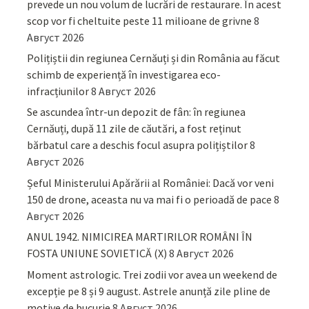
prevede un nou volum de lucrări de restaurare. În acest
scop vor fi cheltuite peste 11 milioane de grivne
8
Август 2026
Polițiștii din regiunea Cernăuți și din România au făcut
schimb de experiență în investigarea eco-
infracțiunilor
8 Август 2026
Se ascundea într-un depozit de fân: în regiunea
Cernăuți, după 11 zile de căutări, a fost reținut
bărbatul care a deschis focul asupra polițiștilor
8
Август 2026
Șeful Ministerului Apărării al României: Dacă vor veni
150 de drone, aceasta nu va mai fi o perioadă de pace
8
Август 2026
ANUL 1942. NIMICIREA MARTIRILOR ROMÂNI ÎN
FOSTA UNIUNE SOVIETICĂ (X)
8 Август 2026
Moment astrologic. Trei zodii vor avea un weekend de
excepție pe 8 și 9 august. Astrele anunță zile pline de
motive de bucurie
8 Август 2026