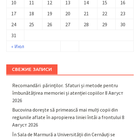
10
11
12
13
14
15
16
17
18
19
20
21
22
23
24
25
26
27
28
29
30
31
« Июл
СВЕЖИЕ ЗАПИСИ
Recomandări părinţilor. Sfaturi și metode pentru
îmbunătățirea memoriei și atenției copiilor
8 Август
2026
Bucovina dorește să primească mai mulți copii din
regiunile aflate în apropierea liniei întâi a frontului
8
Август 2026
În Sala de Marmură a Universității din Cernăuți se