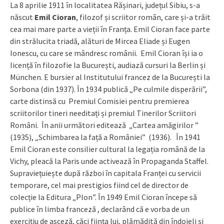
La 8 aprilie 1911 în localitatea Rășinari, județul Sibiu, s-a
născut
Emil Cioran
, filozof și scriitor român, care și-a trăit
cea mai mare parte a vieții în Franța. Emil Cioran face parte
din strălucita triadă, alături de Mircea Eliade și Eugen
Ionescu, cu care se mândresc românii. Emil Cioran își ia o
licență în filozofie la București, audiază cursuri la Berlin și
München. E bursier al Institutului francez de la București la
Sorbona (din 1937). În 1934 publică „Pe culmile disperării”,
carte distinsă cu Premiul Comisiei pentru premierea
scriitorilor tineri needitați și premiul Tinerilor Scriitori
Români. În anii următori editează „Cartea amăgirilor ”
(1935), „Schimbarea la față a României” (1936). În 1941
Emil Cioran este consilier cultural la legația română de la
Vichy, pleacă la Paris unde activează în Propaganda Staffel.
Supraviețuiește după război în capitala Franței cu servicii
temporare, cel mai prestigios fiind cel de director de
colecție la Editura „Plon”. În 1949 Emil Cioran începe să
publice în limba franceză , declarând că e vorba de un
exercițiu de asceză, căci ființa lui, plămădită din îndoieli și