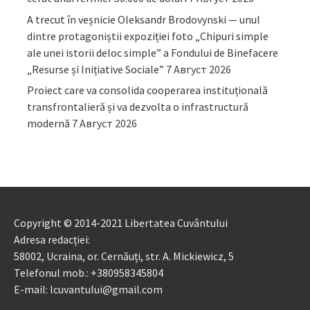
A trecut în veșnicie Oleksandr Brodovynski — unul
dintre protagoniștii expoziției foto „Chipuri simple
ale unei istorii deloc simple” a Fondului de Binefacere
„Resurse și Inițiative Sociale”
7 Август 2026
Proiect care va consolida cooperarea instituțională
transfrontalieră și va dezvolta o infrastructură
modernă
7 Август 2026
Copyright © 2014-2021 Libertatea Cuvântului
Adresa redacției:
58002, Ucraina, or. Cernăuți, str. A. Mickiewicz, 5
Telefonul mob.: +380958345804
E-mail: lcuvantului@gmail.com