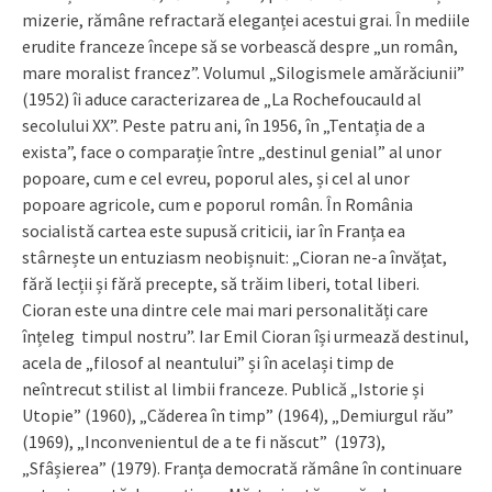
mizerie, rămâne refractară eleganței acestui grai. În mediile
erudite franceze începe să se vorbească despre „un român,
mare moralist francez”. Volumul „Silogismele amărăciunii”
(1952) îi aduce caracterizarea de „La Rochefoucauld al
secolului XX”. Peste patru ani, în 1956, în „Tentația de a
exista”, face o comparație între „destinul genial” al unor
popoare, cum e cel evreu, poporul ales, și cel al unor
popoare agricole, cum e poporul român. În România
socialistă cartea este supusă criticii, iar în Franța ea
stârnește un entuziasm neobișnuit: „Cioran ne-a învățat,
fără lecții și fără precepte, să trăim liberi, total liberi.
Cioran este una dintre cele mai mari personalități care
înțeleg timpul nostru”. Iar Emil Cioran își urmează destinul,
acela de „filosof al neantului” și în același timp de
neîntrecut stilist al limbii franceze. Publică „Istorie și
Utopie” (1960), „Căderea în timp” (1964), „Demiurgul rău”
(1969), „Inconvenientul de a te fi născut” (1973),
„Sfâșierea” (1979). Franța democrată rămâne în continuare