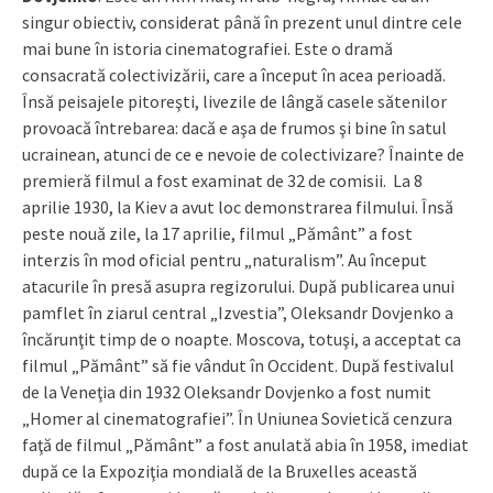
singur obiectiv, considerat până în prezent unul dintre cele
mai bune în istoria cinematografiei. Este o dramă
consacrată colectivizării, care a început în acea perioadă.
Însă peisajele pitoreşti, livezile de lângă casele sătenilor
provoacă întrebarea: dacă e aşa de frumos şi bine în satul
ucrainean, atunci de ce e nevoie de colectivizare? Înainte de
premieră filmul a fost examinat de 32 de comisii. La 8
aprilie 1930, la Kiev a avut loc demonstrarea filmului. Însă
peste nouă zile, la 17 aprilie, filmul „Pământ” a fost
interzis în mod oficial pentru „naturalism”. Au început
atacurile în presă asupra regizorului. După publicarea unui
pamflet în ziarul central „Izvestia”, Oleksandr Dovjenko a
încărunţit timp de o noapte. Moscova, totuşi, a acceptat ca
filmul „Pământ” să fie vândut în Occident. După festivalul
de la Veneţia din 1932 Oleksandr Dovjenko a fost numit
„Homer al cinematografiei”. În Uniunea Sovietică cenzura
faţă de filmul „Pământ” a fost anulată abia în 1958, imediat
după ce la Expoziţia mondială de la Bruxelles această