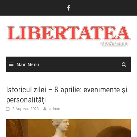
Skip
to
content
Main Menu
Istoricul zilei – 8 aprilie: evenimente şi
personalităţi
8 Апрель 2023
admin