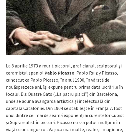
La 8 aprilie 1973 a murit pictorul, graficianul, sculptorul şi
ceramistul spaniol
Pablo Picasso
. Pablo Ruiz y Picasso,
cunoscut ca Pablo Picasso, în anul 1900, în vârstă de
nouăsprezece ani, își expune pentru prima dată lucrările în
localul Els Quatre Gats („La patru pisici”) din Barcelona,
unde se aduna avangarda artistică și intelectuală din
capitala Cataloniei. Din 1904 se stabileşte în Franţa. A fost
unul dintre cei mai de seamă exponenţi ai curentelor Cubist
şi Suprarealist în pictură. Picasso nu s-a putut mulțumi în
viață cu un singur rol. Va juca mai multe, reale și imaginare,