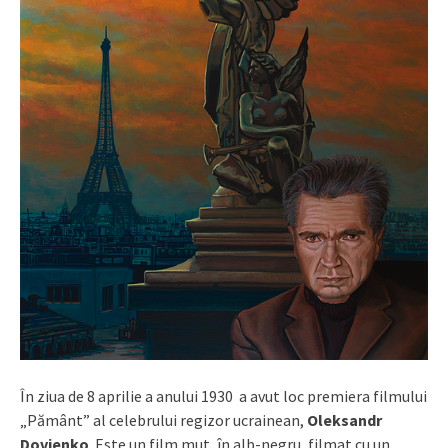
În ziua de 8 aprilie a anului 1930 a avut loc premiera filmului
„Pământ” al celebrului regizor ucrainean,
Oleksandr
Dovjenko
. Este un film mut, în alb-negru, filmat cu un