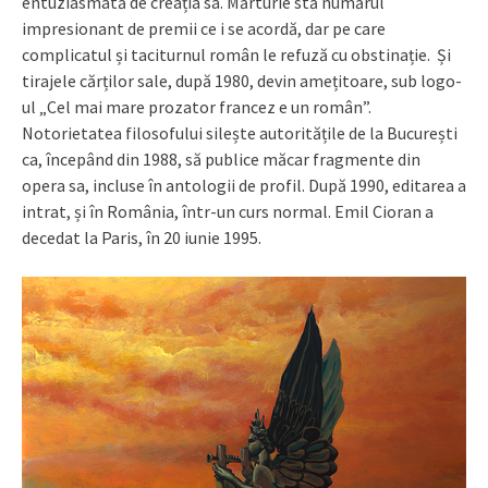
entuziasmată de creația sa. Mărturie stă numărul
impresionant de premii ce i se acordă, dar pe care
complicatul și taciturnul român le refuză cu obstinație. Și
tirajele cărților sale, după 1980, devin amețitoare, sub logo-
ul „Cel mai mare prozator francez e un român”.
Notorietatea filosofului silește autoritățile de la București
ca, începând din 1988, să publice măcar fragmente din
opera sa, incluse în antologii de profil. După 1990, editarea a
intrat, și în România, într-un curs normal. Emil Cioran a
decedat la Paris, în 20 iunie 1995.