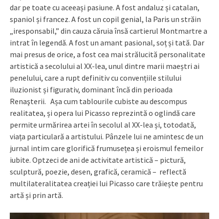
dar pe toate cu aceeași pasiune. A fost andaluz și catalan,
spaniol și francez. A fost un copil genial, la Paris un străin
„iresponsabil,” din cauza căruia însă cartierul Montmartre a
intrat în legendă. A fost un amant pasional, soț și tată. Dar
mai presus de orice, a fost cea mai strălucită personalitate
artistică a secolului al XX-lea, unul dintre marii maeștri ai
penelului, care a rupt definitiv cu convențiile stilului
iluzionist și figurativ, dominant încă din perioada
Renaşterii. Așa cum tablourile cubiste au descompus
realitatea, și opera lui Picasso reprezintă o oglindă care
permite urmărirea artei în secolul al XX-lea și, totodată,
viața particulară a artistului. Pânzele lui ne amintesc de un
jurnal intim care glorifică frumusețea și eroismul femeilor
iubite. Optzeci de ani de activitate artistică – pictură,
sculptură, poezie, desen, grafică, ceramică – reflectă
multilateralitatea creației lui Picasso care trăiește pentru
artă și prin artă.