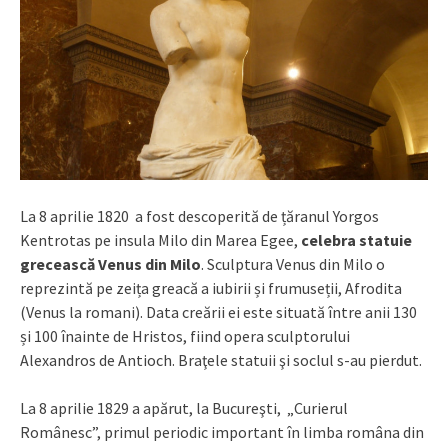
La 8 aprilie 1820 a fost descoperită de țăranul Yorgos
Kentrotas pe insula Milo din Marea Egee,
celebra statuie
grecească Venus din Milo
. Sculptura Venus din Milo o
reprezintă pe zeița greacă a iubirii și frumuseții, Afrodita
(Venus la romani). Data creării ei este situată între anii 130
și 100 înainte de Hristos, fiind opera sculptorului
Alexandros de Antioch. Braţele statuii şi soclul s-au pierdut.
La 8 aprilie 1829 a apărut, la Bucureşti, „Curierul
Românesc”, primul periodic important în limba româna din