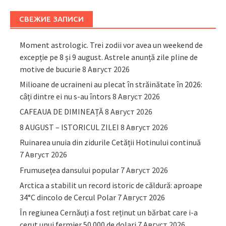
СВЕЖИЕ ЗАПИСИ
Moment astrologic. Trei zodii vor avea un weekend de
excepție pe 8 și 9 august. Astrele anunță zile pline de
motive de bucurie
8 Август 2026
Milioane de ucraineni au plecat în străinătate în 2026:
câți dintre ei nu s-au întors
8 Август 2026
CAFEAUA DE DIMINEAȚĂ
8 Август 2026
8 AUGUST – ISTORICUL ZILEI
8 Август 2026
Ruinarea unuia din zidurile Cetății Hotinului continuă
7 Август 2026
Frumusețea dansului popular
7 Август 2026
Arctica a stabilit un record istoric de căldură: aproape
34°C dincolo de Cercul Polar
7 Август 2026
În regiunea Cernăuți a fost reținut un bărbat care i-a
cerut unui fermier 50.000 de dolari
7 Август 2026