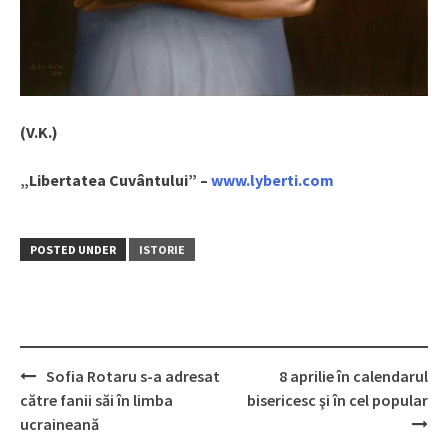
(V.K.)
„Libertatea Cuvântului” –
www.lyberti.com
POSTED UNDER
ISTORIE
Sofia Rotaru s-a adresat
8 aprilie în calendarul
Post
către fanii săi în limba
bisericesc şi în cel popular
navigation
ucraineană