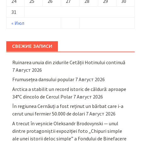
24
25
26
27
28
29
30
31
« Июл
СВЕЖИЕ ЗАПИСИ
Ruinarea unuia din zidurile Cetății Hotinului continuă
7 Август 2026
Frumusețea dansului popular
7 Август 2026
Arctica a stabilit un record istoric de căldură: aproape
34°C dincolo de Cercul Polar
7 Август 2026
În regiunea Cernăuți a fost reținut un bărbat care i-a
cerut unui fermier 50.000 de dolari
7 Август 2026
A trecut în veșnicie Oleksandr Brodovynski — unul
dintre protagoniștii expoziției foto „Chipuri simple
ale unei istorii deloc simple” a Fondului de Binefacere