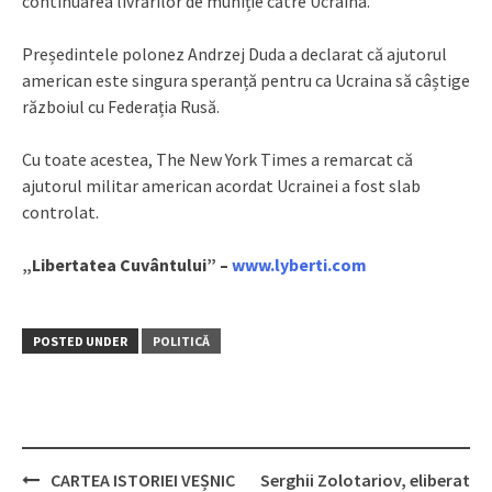
continuarea livrărilor de muniție către Ucraina.
Președintele polonez Andrzej Duda a declarat că ajutorul
american este singura speranță pentru ca Ucraina să câștige
războiul cu Federația Rusă.
Cu toate acestea, The New York Times a remarcat că
ajutorul militar american acordat Ucrainei a fost slab
controlat.
„Libertatea Cuvântului” –
www.lyberti.com
POSTED UNDER
POLITICĂ
CARTEA ISTORIEI VEȘNIC
Serghii Zolotariov, eliberat