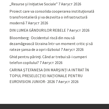
„Resurse și Inițiative Sociale”
7 Август 2026
Proiect care va consolida cooperarea instituțională
transfrontalieră și va dezvolta o infrastructură
modernă
7 Август 2026
DIN LUMEA GÂNDURILOR REBELE
7 Август 2026
Bloomberg: Occidentul riscă din nou să
dezamăgească Ucraina într-un moment critic și să
rateze șansa de a opri războiul
7 Август 2026
Ghid pentru părinţi. Când ar trebui să-i cumperi
telefon copilului?
7 Август 2026
CARINA ȘTEFANESA DIN MARȘINȚI A INTRAT ÎN
TOPUL PRESELECȚIEI NAȚIONALE PENTRU
EUROVISION JUNIOR- 2026
7 Август 2026