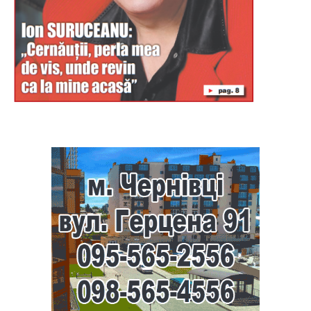
Буковина