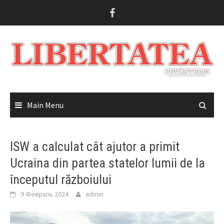
Skip
to
content
Main Menu
ISW a calculat cât ajutor a primit
Ucraina din partea statelor lumii de la
începutul războiului
9 Февраль 2024
admin