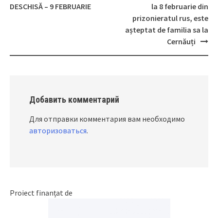
Post
DESCHISĂ – 9 FEBRUARIE
la 8 februarie din
navigation
prizonieratul rus, este
așteptat de familia sa la
Cernăuți
Добавить комментарий
Для отправки комментария вам необходимо
авторизоваться
.
Proiect finanțat de