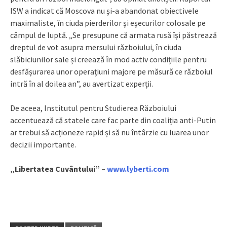
ISW a indicat că Moscova nu și-a abandonat obiectivele
maximaliste, în ciuda pierderilor și eșecurilor colosale pe
câmpul de luptă. „Se presupune că armata rusă își păstrează
dreptul de vot asupra mersului războiului, în ciuda
slăbiciunilor sale și creează în mod activ condițiile pentru
desfășurarea unor operațiuni majore pe măsură ce războiul
intră în al doilea an”, au avertizat experții.
De aceea, Institutul pentru Studierea Războiului
accentuează că statele care fac parte din coaliția anti-Putin
ar trebui să acționeze rapid și să nu întârzie cu luarea unor
decizii importante.
„Libertatea Cuvântului” –
www.lyberti.com