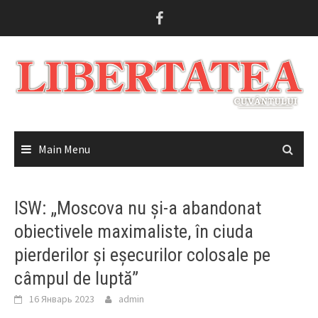
Skip
to
content
Main Menu
ISW: „Moscova nu și-a abandonat
obiectivele maximaliste, în ciuda
pierderilor și eșecurilor colosale pe
câmpul de luptă”
16 Январь 2023
admin