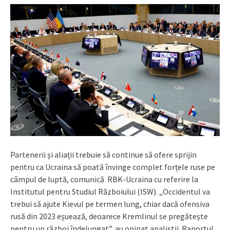
Partenerii și aliații trebuie să continue să ofere sprijin
pentru ca Ucraina să poată învinge complet forțele ruse pe
câmpul de luptă, comunică RBK-Ucraina cu referire la
Institutul pentru Studiul Războiului (ISW). „Occidentul va
trebui să ajute Kievul pe termen lung, chiar dacă ofensiva
rusă din 2023 eșuează, deoarece Kremlinul se pregătește
pentru un război îndelungat”, au opinat analiștii. Raportul