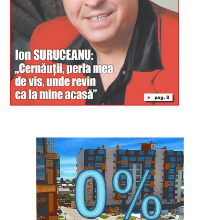
Буковина