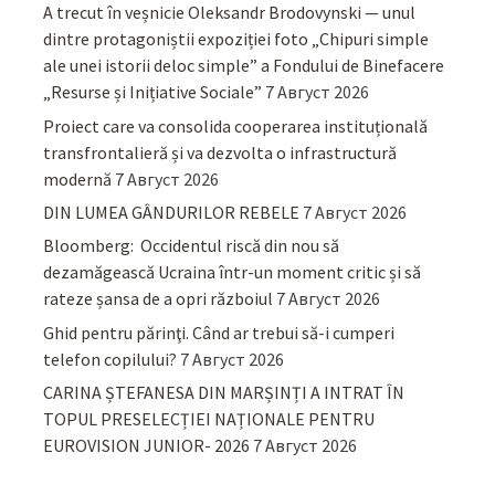
A trecut în veșnicie Oleksandr Brodovynski — unul
dintre protagoniștii expoziției foto „Chipuri simple
ale unei istorii deloc simple” a Fondului de Binefacere
„Resurse și Inițiative Sociale”
7 Август 2026
Proiect care va consolida cooperarea instituțională
transfrontalieră și va dezvolta o infrastructură
modernă
7 Август 2026
DIN LUMEA GÂNDURILOR REBELE
7 Август 2026
Bloomberg: Occidentul riscă din nou să
dezamăgească Ucraina într-un moment critic și să
rateze șansa de a opri războiul
7 Август 2026
Ghid pentru părinţi. Când ar trebui să-i cumperi
telefon copilului?
7 Август 2026
CARINA ȘTEFANESA DIN MARȘINȚI A INTRAT ÎN
TOPUL PRESELECȚIEI NAȚIONALE PENTRU
EUROVISION JUNIOR- 2026
7 Август 2026