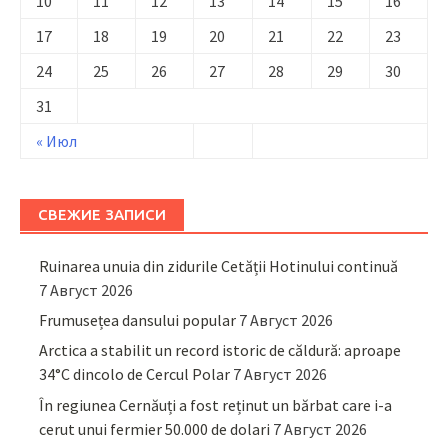
10
11
12
13
14
15
16
17
18
19
20
21
22
23
24
25
26
27
28
29
30
31
« Июл
СВЕЖИЕ ЗАПИСИ
Ruinarea unuia din zidurile Cetății Hotinului continuă
7 Август 2026
Frumusețea dansului popular
7 Август 2026
Arctica a stabilit un record istoric de căldură: aproape
34°C dincolo de Cercul Polar
7 Август 2026
În regiunea Cernăuți a fost reținut un bărbat care i-a
cerut unui fermier 50.000 de dolari
7 Август 2026