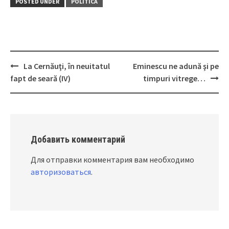
POSTED UNDER
POLITICĂ
La Cernăuţi, în neuitatul
Eminescu ne adună şi pe
Post
fapt de seară (IV)
timpuri vitrege…
navigation
Добавить комментарий
Для отправки комментария вам необходимо
авторизоваться
.