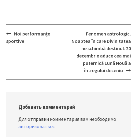
Noi performanțe
Fenomen astrologic.
Post
sportive
Noaptea în care Divinitatea
navigation
ne schimbă destinul: 20
decembrie aduce cea mai
puternică Lună Nouă a
întregului deceniu
Добавить комментарий
Для отправки комментария вам необходимо
авторизоваться
.