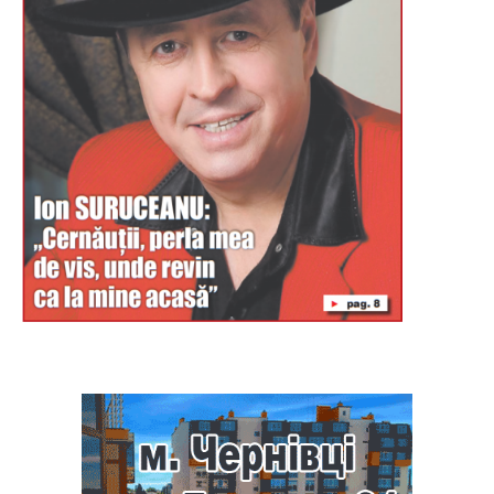
Буковина