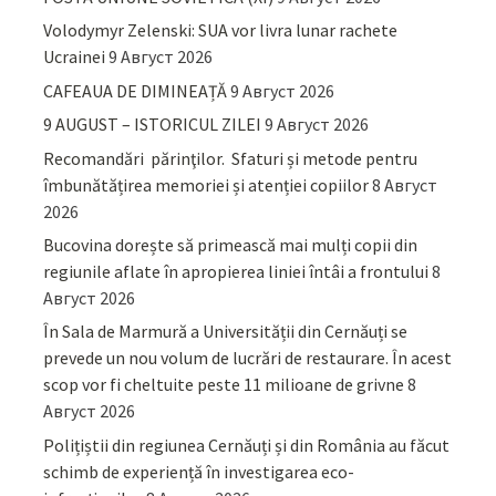
Volodymyr Zelenski: SUA vor livra lunar rachete
Ucrainei
9 Август 2026
CAFEAUA DE DIMINEAȚĂ
9 Август 2026
9 AUGUST – ISTORICUL ZILEI
9 Август 2026
Recomandări părinţilor. Sfaturi și metode pentru
îmbunătățirea memoriei și atenției copiilor
8 Август
2026
Bucovina dorește să primească mai mulți copii din
regiunile aflate în apropierea liniei întâi a frontului
8
Август 2026
În Sala de Marmură a Universității din Cernăuți se
prevede un nou volum de lucrări de restaurare. În acest
scop vor fi cheltuite peste 11 milioane de grivne
8
Август 2026
Polițiștii din regiunea Cernăuți și din România au făcut
schimb de experiență în investigarea eco-