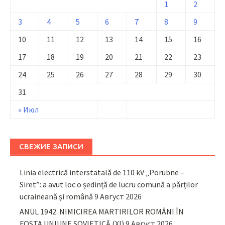
1
2
3
4
5
6
7
8
9
10
11
12
13
14
15
16
17
18
19
20
21
22
23
24
25
26
27
28
29
30
31
« Июл
СВЕЖИЕ ЗАПИСИ
Linia electrică interstatală de 110 kV „Porubne –
Siret”: a avut loc o ședință de lucru comună a părților
ucraineană și română
9 Август 2026
ANUL 1942. NIMICIREA MARTIRILOR ROMÂNI ÎN
FOSTA UNIUNE SOVIETICĂ (XI)
9 Август 2026