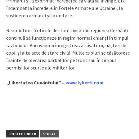
Primarul și-a exprimat încrederea că viața va învinge. El a
îndemnat la încredere în Forțele Armate ale Ucrainei, la
susținerea armatei și la unitate.
Reamintim că oficiile de stare civilă din regiunea Cernăuți
continuă să funcționeze în regim normal chiar și în timpul
războiului. Bucovinenii înregistrează căsătorii, nașteri de
copii și alte acte de stare civilă. Multe cupluri se căsătoresc
înainte de plecarea bărbaților pe front sau în timpul
permisiilor scurte ale militarilor.
„Libertatea Cuvântului” –
www.lyberti.com
POSTED UNDER
SOCIAL