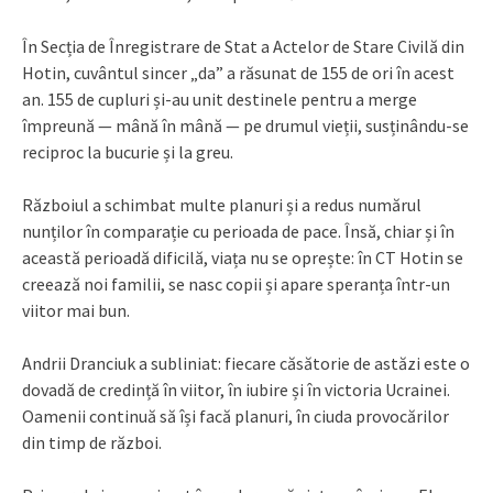
În Secția de Înregistrare de Stat a Actelor de Stare Civilă din
Hotin, cuvântul sincer „da” a răsunat de 155 de ori în acest
an. 155 de cupluri și-au unit destinele pentru a merge
împreună — mână în mână — pe drumul vieții, susținându-se
reciproc la bucurie și la greu.
Războiul a schimbat multe planuri și a redus numărul
nunților în comparație cu perioada de pace. Însă, chiar și în
această perioadă dificilă, viața nu se oprește: în CT Hotin se
creează noi familii, se nasc copii și apare speranța într-un
viitor mai bun.
Andrii Dranciuk a subliniat: fiecare căsătorie de astăzi este o
dovadă de credință în viitor, în iubire și în victoria Ucrainei.
Oamenii continuă să își facă planuri, în ciuda provocărilor
din timp de război.