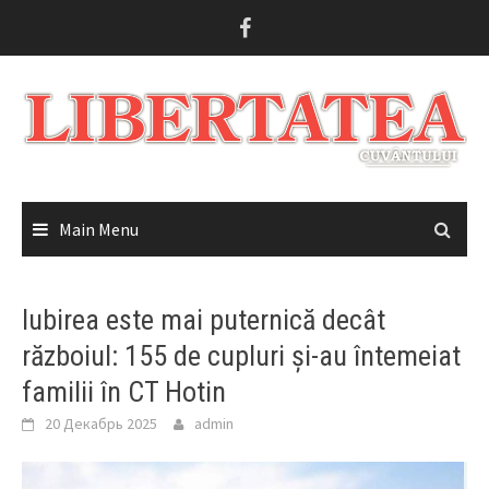
Skip
to
content
Main Menu
Iubirea este mai puternică decât
războiul: 155 de cupluri și-au întemeiat
familii în CT Hotin
20 Декабрь 2025
admin