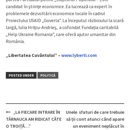
candidat în ştiinţe economice. Ea lucrează ca expert în
problemele dezvoltării economice locale în cadrul
Proiectului USAID „Goverla”. La începutul războiului la scară
largă, Iulia Hriţcu-Andrieş, a cofondat Fundația caritabilă
„Help Ukraine Romania”, care oferă ajutor umanitar din
România.
„Libertatea Cuvântului” –
www.lyberti.com
POSTED UNDER
POLITICĂ
„LA FIECARE INTRARE ÎN
Unele sfaturi de care trebuie
Post
TÂRNAUCA AM RIDICAT CÂTE
să ții cont atunci când apare
navigation
O TROIȚĂ…”
un eveniment neplăcut în