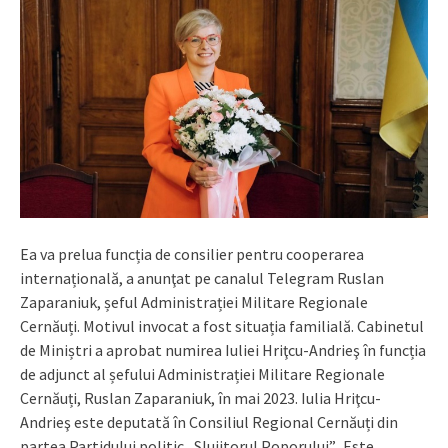
Ea va prelua funcția de consilier pentru cooperarea
internațională, a anunţat pe canalul Telegram Ruslan
Zaparaniuk, șeful Administrației Militare Regionale
Cernăuți. Motivul invocat a fost situația familială. Cabinetul
de Miniștri a aprobat numirea Iuliei Hriţcu-Andrieş în funcția
de adjunct al șefului Administrației Militare Regionale
Cernăuți, Ruslan Zaparaniuk, în mai 2023. Iulia Hriţcu-
Andrieş este deputată în Consiliul Regional Cernăuți din
partea Partidului politic „Slujitorul Poporului”. Este