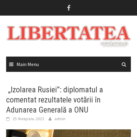
Skip
to
content
Main Menu
„Izolarea Rusiei”: diplomatul a
comentat rezultatele votării în
Adunarea Generală a ONU
25 Февраль 2023
admin