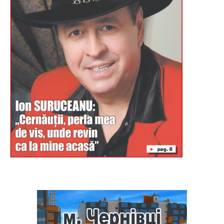
Буковина