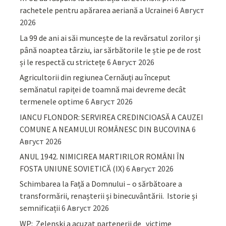
rachetele pentru apărarea aeriană a Ucrainei
6 Август
2026
La 99 de ani ai săi muncește de la revărsatul zorilor și
până noaptea târziu, iar sărbătorile le știe pe de rost
și le respectă cu strictețe
6 Август 2026
Agricultorii din regiunea Cernăuți au început
semănatul rapiței de toamnă mai devreme decât
termenele optime
6 Август 2026
IANCU FLONDOR: SERVIREA CREDINCIOASĂ A CAUZEI
COMUNE A NEAMULUI ROMÂNESC DIN BUCOVINA
6
Август 2026
ANUL 1942. NIMICIREA MARTIRILOR ROMÂNI ÎN
FOSTA UNIUNE SOVIETICĂ (IX)
6 Август 2026
Schimbarea la Față a Domnului – o sărbătoare a
transformării, renașterii și binecuvântării. Istorie și
semnificații
6 Август 2026
WP: Zelenski a acuzat partenerii de „victime