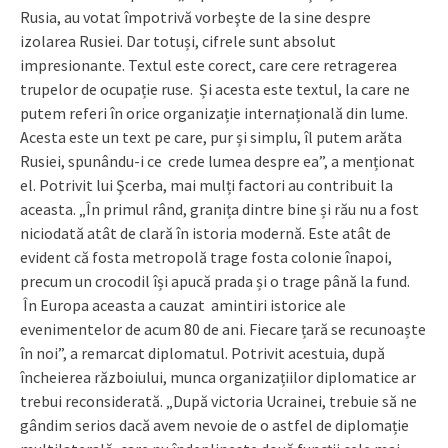
Rusia, au votat împotrivă vorbeşte de la sine despre
izolarea Rusiei. Dar totuși, cifrele sunt absolut
impresionante. Textul este corect, care cere retragerea
trupelor de ocupație ruse. Și acesta este textul, la care ne
putem referi în orice organizație internațională din lume.
Acesta este un text pe care, pur și simplu, îl putem arăta
Rusiei, spunându-i ce crede lumea despre ea”, a menționat
el. Potrivit lui Şcerba, mai mulți factori au contribuit la
aceasta. „În primul rând, granița dintre bine și rău nu a fost
niciodată atât de clară în istoria modernă. Este atât de
evident că fosta metropolă trage fosta colonie înapoi,
precum un crocodil își apucă prada și o trage până la fund.
În Europa aceasta a cauzat amintiri istorice ale
evenimentelor de acum 80 de ani. Fiecare țară se recunoaște
în noi”, a remarcat diplomatul. Potrivit acestuia, după
încheierea războiului, munca organizațiilor diplomatice ar
trebui reconsiderată. „După victoria Ucrainei, trebuie să ne
gândim serios dacă avem nevoie de o astfel de diplomație