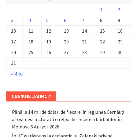
1
2
3
4
5
6
7
8
9
10
11
12
13
14
15
16
17
18
19
20
21
22
23
24
25
26
27
28
29
30
31
« Июл
СВЕЖИЕ ЗАПИСИ
Până la 14 mii de dolari de fiecare: în regiunea Cernăuți
a fost destructurată o rețea de trecere a bărbaților în
Moldova
6 Август 2026
În UE au răspuns la declarația lui Zelenski privind