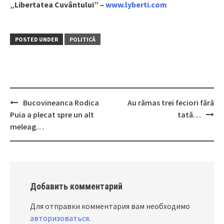
„Libertatea Cuvântului” –
www.lyberti.com
POSTED UNDER
POLITICĂ
Bucovineanca Rodica
Au rămas trei feciori fără
Post
Puia a plecat spre un alt
tată…
navigation
meleag…
Добавить комментарий
Для отправки комментария вам необходимо
авторизоваться
.