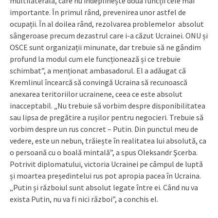
multilaterală, care nu îndeplinește două funcții cele mai
importante. În primul rând, prevenirea unor astfel de
ocupații. În al doilea rând, rezolvarea problemelor absolut
sângeroase precum dezastrul care i-a căzut Ucrainei. ONU și
OSCE sunt organizații minunate, dar trebuie să ne gândim
profund la modul cum ele funcționează și ce trebuie
schimbat”, a menționat ambasadorul. El a adăugat că
Kremlinul încearcă să convingă Ucraina să recunoască
anexarea teritoriilor ucrainene, ceea ce este absolut
inacceptabil. „Nu trebuie să vorbim despre disponibilitatea
sau lipsa de pregătire a rușilor pentru negocieri. Trebuie să
vorbim despre un rus concret – Putin. Din punctul meu de
vedere, este un nebun, trăiește în realitatea lui absolută, ca
o persoană cu o boală mintală”, a spus Oleksandr Şcerba.
Potrivit diplomatului, victoria Ucrainei pe câmpul de luptă
și moartea președintelui rus pot apropia pacea în Ucraina.
„Putin și războiul sunt absolut legate între ei. Când nu va
exista Putin, nu va fi nici război”, a conchis el.