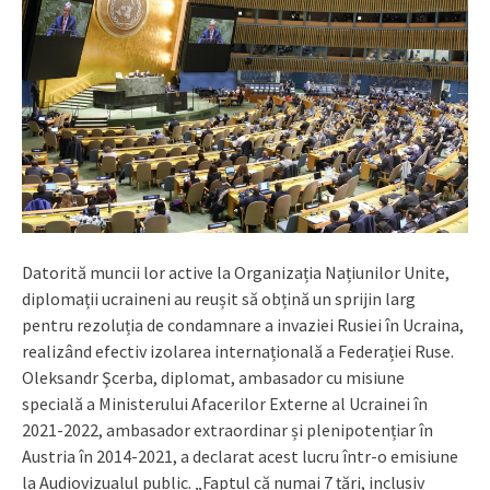
Datorită muncii lor active la Organizația Națiunilor Unite,
diplomații ucraineni au reușit să obțină un sprijin larg
pentru rezoluția de condamnare a invaziei Rusiei în Ucraina,
realizând efectiv izolarea internațională a Federației Ruse.
Oleksandr Şcerba, diplomat, ambasador cu misiune
specială a Ministerului Afacerilor Externe al Ucrainei în
2021-2022, ambasador extraordinar și plenipotențiar în
Austria în 2014-2021, a declarat acest lucru într-o emisiune
la Audiovizualul public. „Faptul că numai 7 țări, inclusiv