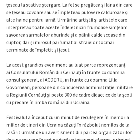
țeseau la stative ștergare. La fel se pregătea și lâna din care
se țeseau covoare sau se împleteau pulovere călduroase și
alte haine pentru iarnă. Urmărind artiștii și artistele care
interpretau toate aceste îndeletniciri frumoase simțeam
savoarea sarmalelor aburinde și a pâinii calde scoase din
cuptor, dar și mirosul parfumat al straielor tocmai
terminate de împletit și țesut.
La acest grandios eveniment au luat parte reprezentanți
ai Consulatului Român din Cernăuți în frunte cu doamna
consul general, ai ACDERU, în frunte cu doamna Lilia
Govornean, persoane din conducerea administrație militare
a Regiunii Cernăuți și peste 300 de cadre didactice de la școli
cu predare în limba română din Ucraina.
Festivalul a început cu un minut de reculegere în memoria
miilor de tineri din Ucraina căzuți în războiul nemilos de la
răsărit urmat de un avertisment din partea organizatorilor
de a ne retrage în ordine dacă va interveni alarma, primind