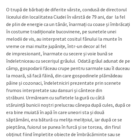
O trupă de bărbați de diferite vârste, condusă de directorul
liceului din localitatea Ciudei în vârstă de 79 ani, dar la fel
de plin de energie ca un tânăr, înarmați cu coase și îmbrăcați
în costume tradiționale bucovinene, pe sunetele unei
melodii de vis, au interpretat cositul fânului la munte în
vreme ce mai multe jupânițe, într-un decor al fel
de impresionant, înarmate cu secere și voie bună se
îndeletniceau cu secerișul grâului. Odată grâul adunat de pe
câmp, gospodarii făceau crupe pentru sarmale sau îl duceau
la moară, să facă făină, din care gospodinele plămădeau
pâine și cozonaci, îndeletniciri prezentate prin scenete
frumos interpretate sau dansuri și cântece din
străbuni. Urmăream cu sufletele la gură cu câtă
stăruință bunicii noștri prelucrau cânepa după cules, după ce
era bine muiată în apă în care uneori sta și două
săptămâni, era bătură cu melița melițoiul, iar după ce se
pieptăna, fuiorul se punea în furcă și se torcea, din firul
obținut fiind împletite obiecte de îmbrăcăminte sau se