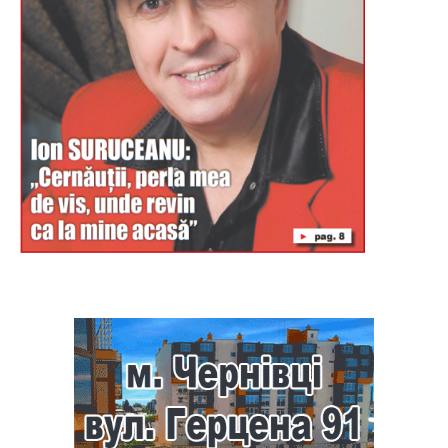
Буковина