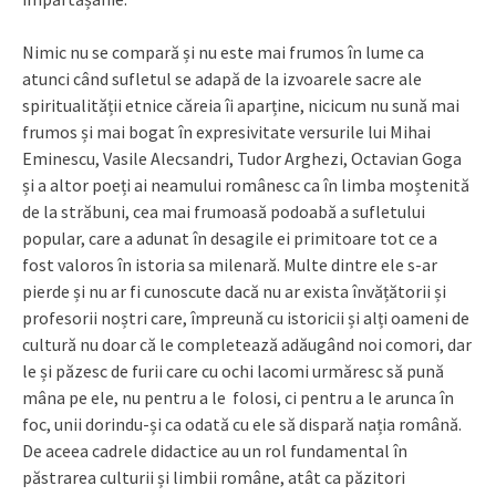
Nimic nu se compară și nu este mai frumos în lume ca
atunci când sufletul se adapă de la izvoarele sacre ale
spiritualității etnice căreia îi aparține, nicicum nu sună mai
frumos și mai bogat în expresivitate versurile lui Mihai
Eminescu, Vasile Alecsandri, Tudor Arghezi, Octavian Goga
și a altor poeți ai neamului românesc ca în limba moștenită
de la străbuni, cea mai frumoasă podoabă a sufletului
popular, care a adunat în desagile ei primitoare tot ce a
fost valoros în istoria sa milenară. Multe dintre ele s-ar
pierde și nu ar fi cunoscute dacă nu ar exista învățătorii și
profesorii noștri care, împreună cu istoricii și alți oameni de
cultură nu doar că le completează adăugând noi comori, dar
le și păzesc de furii care cu ochi lacomi urmăresc să pună
mâna pe ele, nu pentru a le folosi, ci pentru a le arunca în
foc, unii dorindu-și ca odată cu ele să dispară nația română.
De aceea cadrele didactice au un rol fundamental în
păstrarea culturii și limbii române, atât ca păzitori