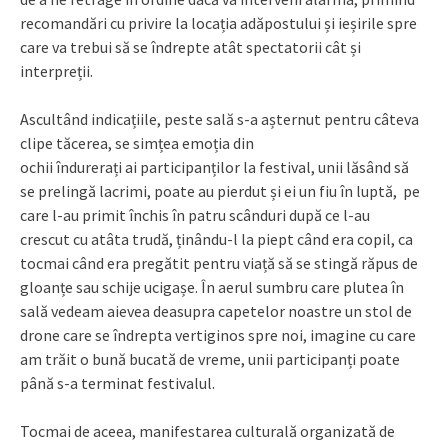
recomandări cu privire la locația adăpostului și ieșirile spre
care va trebui să se îndrepte atât spectatorii cât și
interpreții.
Ascultând indicațiile, peste sală s-a așternut pentru câteva
clipe tăcerea, se simțea emoția din
ochii îndurerați ai participanților la festival, unii lăsând să
se prelingă lacrimi, poate au pierdut și ei un fiu în luptă, pe
care l-au primit închis în patru scânduri după ce l-au
crescut cu atâta trudă, ținându-l la piept când era copil, ca
tocmai când era pregătit pentru viață să se stingă răpus de
gloanțe sau schije ucigașe. În aerul sumbru care plutea în
sală vedeam aievea deasupra capetelor noastre un stol de
drone care se îndrepta vertiginos spre noi, imagine cu care
am trăit o bună bucată de vreme, unii participanți poate
până s-a terminat festivalul.
Tocmai de aceea, manifestarea culturală organizată de