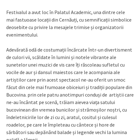
Festivalul a avut loc în Palatul Academic, una dintre cele
mai fastuoase locații din Cernăuți, cu semnificații simbolice
deosebite cu privire la mesajele trimise și organizatorii
evenimentului.
Adevărată odă de costumații încărcate într-un divertisment
de culori vii, scăldate în lumini și notele vibrante ale
sunetelor unei muzici de vis care îți răscoleau sufletul cu
vocile de aur și dansul maiestos care le acompania ale
artiștilor care prin acest spectacol ne-au oferit un smoc
făcut din cele mai frumoase obiceiuri și tradiții populare din
Bucovina. prin cele patru anotimpuri conduși de artiștii care
ne-au încântat pe scenă, trăiam aievea viața satului
bucovinean din vremea bunicilor și strămoșilor noștri, cu
îndeletnicirile lor de zi cu zi, aratul, cositul și culesul
roadelor, pe care le împleteau cu cântece și hore de
sărbători sau depănând balade și legende vechi la lumina
palidă a lămpii.