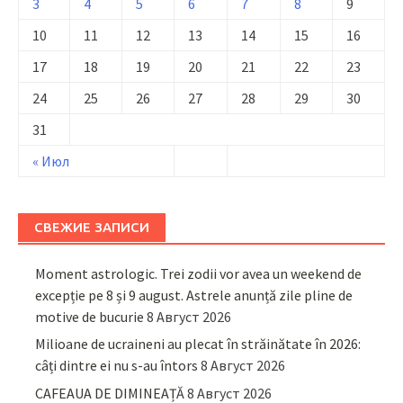
3
4
5
6
7
8
9
10
11
12
13
14
15
16
17
18
19
20
21
22
23
24
25
26
27
28
29
30
31
« Июл
СВЕЖИЕ ЗАПИСИ
Moment astrologic. Trei zodii vor avea un weekend de
excepție pe 8 și 9 august. Astrele anunță zile pline de
motive de bucurie
8 Август 2026
Milioane de ucraineni au plecat în străinătate în 2026:
câți dintre ei nu s-au întors
8 Август 2026
CAFEAUA DE DIMINEAȚĂ
8 Август 2026