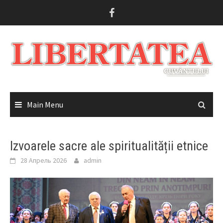
Skip
to
content
Main Menu
Izvoarele sacre ale spiritualității etnice
28 Апрель 2026
admin