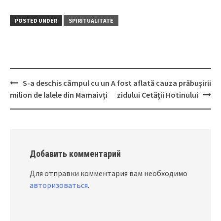
POSTED UNDER
SPIRITUALITATE
S-a deschis câmpul cu un
A fost aflată cauza prăbușirii
Post
milion de lalele din Mamaivți
zidului Cetății Hotinului
navigation
Добавить комментарий
Для отправки комментария вам необходимо
авторизоваться
.