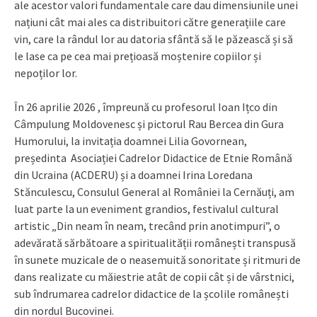
ale acestor valori fundamentale care dau dimensiunile unei
națiuni cât mai ales ca distribuitori către generațiile care
vin, care la rândul lor au datoria sfântă să le păzească și să
le lase ca pe cea mai prețioasă moștenire copiilor și
nepoților lor.
În 26 aprilie 2026 , împreună cu profesorul Ioan Ițco din
Câmpulung Moldovenesc și pictorul Rau Bercea din Gura
Humorului, la invitația doamnei Lilia Govornean,
președinta Asociației Cadrelor Didactice de Etnie Română
din Ucraina (ACDERU) și a doamnei Irina Loredana
Stănculescu, Consulul General al României la Cernăuți, am
luat parte la un eveniment grandios, festivalul cultural
artistic „Din neam în neam, trecând prin anotimpuri”, o
adevărată sărbătoare a spiritualității românești transpusă
în sunete muzicale de o neasemuită sonoritate și ritmuri de
dans realizate cu măiestrie atât de copii cât și de vârstnici,
sub îndrumarea cadrelor didactice de la școlile românești
din nordul Bucovinei.