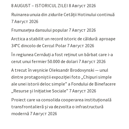
8 AUGUST – ISTORICUL ZILEI
8 Август 2026
Ruinarea unuia din zidurile Cetății Hotinului continuă
7 Август 2026
Frumusețea dansului popular
7 Август 2026
Arctica a stabilit un record istoric de căldură: aproape
34°C dincolo de Cercul Polar
7 Август 2026
În regiunea Cernăuți a fost reținut un bărbat care i-a
cerut unui fermier 50.000 de dolari
7 Август 2026
A trecut în veșnicie Oleksandr Brodovynski — unul
dintre protagoniștii expoziției foto „Chipuri simple
ale unei istorii deloc simple” a Fondului de Binefacere
„Resurse și Inițiative Sociale”
7 Август 2026
Proiect care va consolida cooperarea instituțională
transfrontalieră și va dezvolta o infrastructură
modernă
7 Август 2026