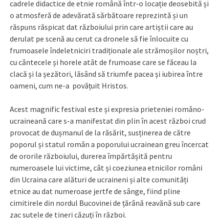
cadrele didactice de etnie română într-o locație deosebită și
o atmosferă de adevărată sărbătoare reprezintă și un
răspuns răspicat dat războiului prin care artiștii care au
derulat pe scenă au cerut ca dronele să fie înlocuite cu
frumoasele îndeletniciri tradiționale ale strămoșilor noștri,
cu cântecele și horele atât de frumoase care se făceau la
clacă și la șezători, lăsând să triumfe pacea și iubirea între
oameni, cum ne-a povățuit Hristos.
Acest magnific festival este și expresia prieteniei româno-
ucraineană care s-a manifestat din plin în acest război crud
provocat de dușmanul de la răsărit, susținerea de către
poporul și statul român a poporului ucrainean greu încercat
de ororile războiului, durerea împărtășită pentru
numeroasele lui victime, cât și coeziunea etnicilor români
din Ucraina care alături de ucraineni și alte comunități
etnice au dat numeroase jertfe de sânge, fiind pline
cimitirele din nordul Bucovinei de țărână reavănă sub care
zac sutele de tineri căzuți în război.