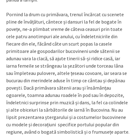
Pornind la drum cu primăvara, trenul încărcat cu scenete
pline de învățături, cântece și dansuri la fel de bogate în
povețe, ne-a plimbat vreme de câteva ceasuri prin toate
cele patru anotimpuri ale anului, cu îndeletnicirile din
fiecare din ele, făcând câte un scurt popas la casele
primitoare ale gospodarilor bucovineni unde sătenii se
adunau vara la clacă, să ajute tinerii să-și ridice casă, iar
iarna femeile se strângeau la șezători unde torceau lâna
sau împleteau pulovere, altele țeseau covoare, iar seara se
bucurau din merindele aduse în timp ce cântau și depănau
povești. Dacă primăvara sătenii arau și însămânțau
ogoarele, toamna adunau roadele în pod sau în depozite,
îndeletnici surprinse prin muzică și dans, la fel ca colindele
și alte obiceiuri la sărbătorile de iarnă în Bucovina. Nu au
lipsit prezentarea ștergarului și a costumelor bucovinene
cu modele și decorațiuni specifice portului popular din
regiune, având o bogată simbolistică și o frumusețe aparte.