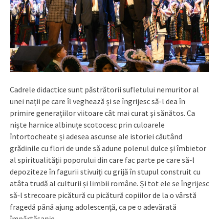
Cadrele didactice sunt păstrătorii sufletului nemuritor al
unei nații pe care îl veghează și se îngrijesc să-l dea în
primire generațiilor viitoare cât mai curat și sănătos. Ca
niște harnice albinuțe scotocesc prin culoarele
întortocheate și adesea ascunse ale istoriei căutând
grădinile cu flori de unde să adune polenul dulce și îmbietor
al spiritualității poporului din care fac parte pe care să-l
depoziteze în fagurii stivuiți cu grijă în stupul construit cu
atâta trudă al culturii și limbii române. Și tot ele se îngrijesc
să-l strecoare picătură cu picătură copiilor de la o vârstă
fragedă până ajung adolescență, ca pe o adevărată
împărtășanie.