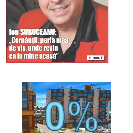
Буковина