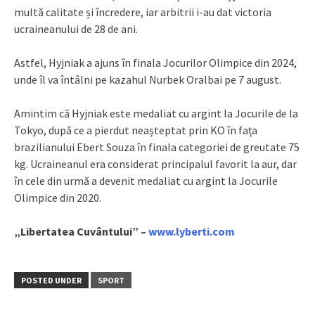
multă calitate și încredere, iar arbitrii i-au dat victoria
ucraineanului de 28 de ani.
Astfel, Hyjniak a ajuns în finala Jocurilor Olimpice din 2024,
unde îl va întâlni pe kazahul Nurbek Oralbai pe 7 august.
Amintim că Hyjniak este medaliat cu argint la Jocurile de la
Tokyo, după ce a pierdut neașteptat prin KO în fața
brazilianului Ebert Souza în finala categoriei de greutate 75
kg. Ucraineanul era considerat principalul favorit la aur, dar
în cele din urmă a devenit medaliat cu argint la Jocurile
Olimpice din 2020.
„Libertatea Cuvântului” –
www.lyberti.com
POSTED UNDER
SPORT