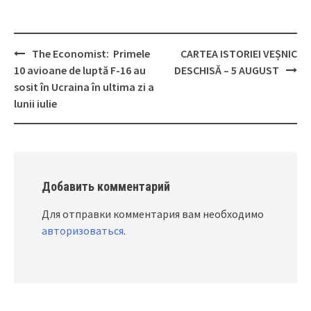
The Economist: Primele
CARTEA ISTORIEI VEȘNIC
Post
10 avioane de luptă F-16 au
DESCHISĂ – 5 AUGUST
navigation
sosit în Ucraina în ultima zi a
lunii iulie
Добавить комментарий
Для отправки комментария вам необходимо
авторизоваться
.