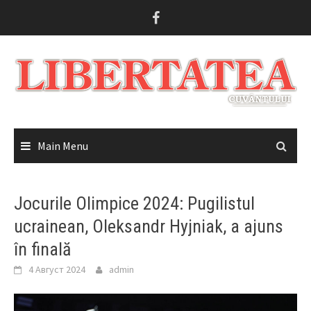
Skip
to
content
Main Menu
Jocurile Olimpice 2024: Pugilistul
ucrainean, Oleksandr Hyjniak, a ajuns
în finală
4 Август 2024
admin