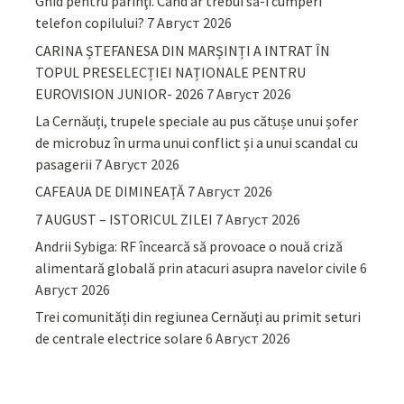
Ghid pentru părinţi. Când ar trebui să-i cumperi
telefon copilului?
7 Август 2026
CARINA ȘTEFANESA DIN MARȘINȚI A INTRAT ÎN
TOPUL PRESELECȚIEI NAȚIONALE PENTRU
EUROVISION JUNIOR- 2026
7 Август 2026
La Cernăuți, trupele speciale au pus cătușe unui șofer
de microbuz în urma unui conflict și a unui scandal cu
pasagerii
7 Август 2026
CAFEAUA DE DIMINEAȚĂ
7 Август 2026
7 AUGUST – ISTORICUL ZILEI
7 Август 2026
Andrii Sybiga: RF încearcă să provoace o nouă criză
alimentară globală prin atacuri asupra navelor civile
6
Август 2026
Trei comunități din regiunea Cernăuți au primit seturi
de centrale electrice solare
6 Август 2026