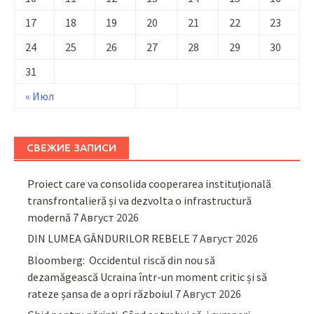
17
18
19
20
21
22
23
24
25
26
27
28
29
30
31
« Июл
СВЕЖИЕ ЗАПИСИ
Proiect care va consolida cooperarea instituțională
transfrontalieră și va dezvolta o infrastructură
modernă
7 Август 2026
DIN LUMEA GÂNDURILOR REBELE
7 Август 2026
Bloomberg: Occidentul riscă din nou să
dezamăgească Ucraina într-un moment critic și să
rateze șansa de a opri războiul
7 Август 2026