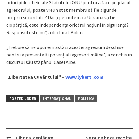
principiile-cheie ale Statutului ONU pentru a face pe placul
agresorului, poate vreun stat membru să fie sigur de
propria securitate? Dacă permitem ca Ucraina să fie
ciopârțită, este independența oricărei națiuni în siguranță?
Răspunsul este nu”, a declarat Biden.
„Trebuie să ne opunem astăzi acestei agresiuni deschise
pentru a preveni alți potențiali agresori mâine”, a conchis în
discursul său stăpânul Casei Albe.
„Libertatea Cuvântului” –
www.lyberti.com
POSTED UNDER
INTERNAŢIONAL
POLITICĂ
Hliboca deplânge
Se pune baza recoltei