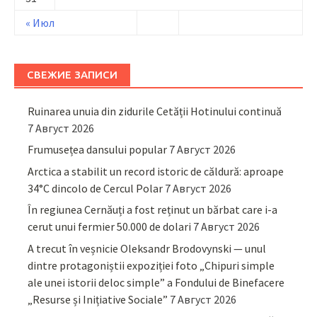
« Июл
СВЕЖИЕ ЗАПИСИ
Ruinarea unuia din zidurile Cetății Hotinului continuă
7 Август 2026
Frumusețea dansului popular
7 Август 2026
Arctica a stabilit un record istoric de căldură: aproape
34°C dincolo de Cercul Polar
7 Август 2026
În regiunea Cernăuți a fost reținut un bărbat care i-a
cerut unui fermier 50.000 de dolari
7 Август 2026
A trecut în veșnicie Oleksandr Brodovynski — unul
dintre protagoniștii expoziției foto „Chipuri simple
ale unei istorii deloc simple” a Fondului de Binefacere
„Resurse și Inițiative Sociale”
7 Август 2026