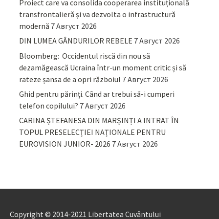
Proiect care va consolida cooperarea instituțională
transfrontalieră și va dezvolta o infrastructură
modernă
7 Август 2026
DIN LUMEA GÂNDURILOR REBELE
7 Август 2026
Bloomberg: Occidentul riscă din nou să
dezamăgească Ucraina într-un moment critic și să
rateze șansa de a opri războiul
7 Август 2026
Ghid pentru părinţi. Când ar trebui să-i cumperi
telefon copilului?
7 Август 2026
CARINA ȘTEFANESA DIN MARȘINȚI A INTRAT ÎN
TOPUL PRESELECȚIEI NAȚIONALE PENTRU
EUROVISION JUNIOR- 2026
7 Август 2026
Copyright © 2014-2021 Libertatea Cuvântului