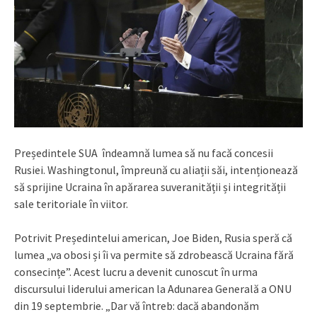
Președintele SUA îndeamnă lumea să nu facă concesii
Rusiei. Washingtonul, împreună cu aliații săi, intenționează
să sprijine Ucraina în apărarea suveranității și integrității
sale teritoriale în viitor.
Potrivit Președintelui american, Joe Biden, Rusia speră că
lumea „va obosi și îi va permite să zdrobească Ucraina fără
consecințe”. Acest lucru a devenit cunoscut în urma
discursului liderului american la Adunarea Generală a ONU
din 19 septembrie. „Dar vă întreb: dacă abandonăm