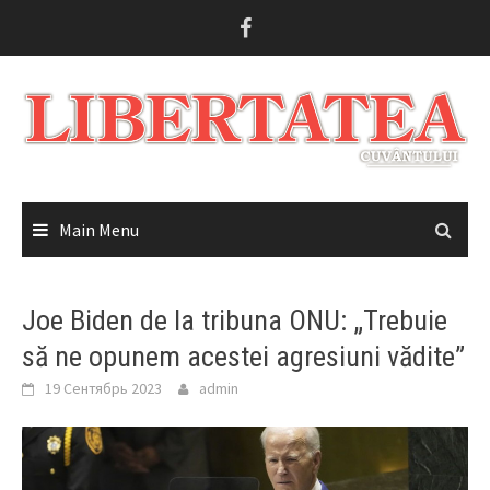
Skip
to
content
Main Menu
Joe Biden de la tribuna ONU: „Trebuie
să ne opunem acestei agresiuni vădite”
19 Сентябрь 2023
admin