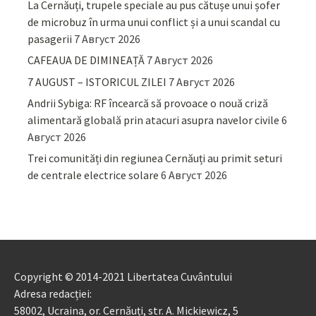
La Cernăuți, trupele speciale au pus cătușe unui șofer
de microbuz în urma unui conflict și a unui scandal cu
pasagerii
7 Август 2026
CAFEAUA DE DIMINEAȚĂ
7 Август 2026
7 AUGUST – ISTORICUL ZILEI
7 Август 2026
Andrii Sybiga: RF încearcă să provoace o nouă criză
alimentară globală prin atacuri asupra navelor civile
6
Август 2026
Trei comunități din regiunea Cernăuți au primit seturi
de centrale electrice solare
6 Август 2026
Copyright © 2014-2021 Libertatea Cuvântului
Adresa redacției:
58002, Ucraina, or. Cernăuți, str. A. Mickiewicz, 5