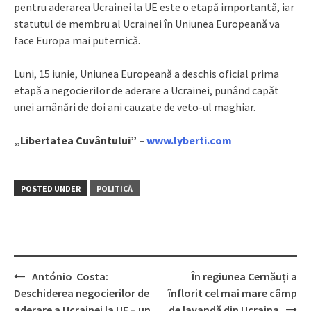
pentru aderarea Ucrainei la UE este o etapă importantă, iar
statutul de membru al Ucrainei în Uniunea Europeană va
face Europa mai puternică.
Luni, 15 iunie, Uniunea Europeană a deschis oficial prima
etapă a negocierilor de aderare a Ucrainei, punând capăt
unei amânări de doi ani cauzate de veto-ul maghiar.
„Libertatea Cuvântului” –
www.lyberti.com
POSTED UNDER
POLITICĂ
António Costa:
În regiunea Cernăuți a
Post
Deschiderea negocierilor de
înflorit cel mai mare câmp
aderare a Ucrainei la UE – un
de lavandă din Ucraina