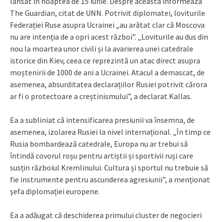
lansat în noaptea de 15 iunie. Despre aceasta informează
The Guardian, citat de UNN. Potrivit diplomatei, loviturile
Federației Ruse asupra Ucrainei „au arătat clar că Moscova
nu are intenția de a opri acest război”. „Loviturile au dus din
nou la moartea unor civili și la avarierea unei catedrale
istorice din Kiev, ceea ce reprezintă un atac direct asupra
moștenirii de 1000 de ani a Ucrainei. Atacul a demascat, de
asemenea, absurditatea declarațiilor Rusiei potrivit cărora
ar fi o protectoare a creștinismului”, a declarat Kallas.
Ea a subliniat că intensificarea presiunii va însemna, de
asemenea, izolarea Rusiei la nivel internațional. „În timp ce
Rusia bombardează catedrale, Europa nu ar trebui să
întindă covorul roșu pentru artiștii și sportivii ruși care
susțin războiul Kremlinului. Cultura și sportul nu trebuie să
fie instrumente pentru ascunderea agresiunii”, a menționat
șefa diplomației europene.
Ea a adăugat că deschiderea primului cluster de negocieri