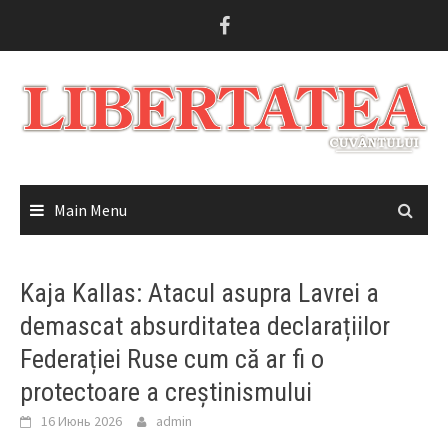
Skip
to
content
Main Menu
Kaja Kallas: Atacul asupra Lavrei a
demascat absurditatea declarațiilor
Federației Ruse cum că ar fi o
protectoare a creștinismului
16 Июнь 2026
admin