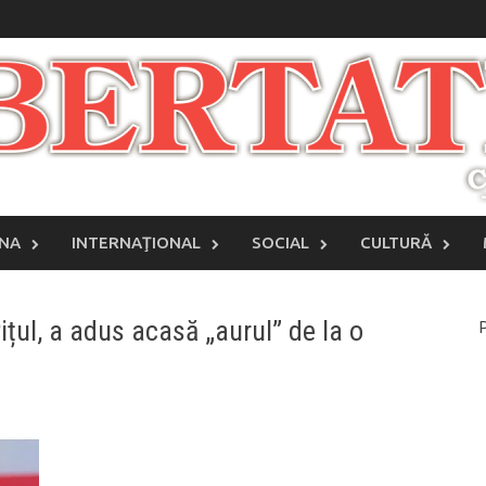
INA
INTERNAŢIONAL
SOCIAL
CULTURĂ
țul, a adus acasă „aurul” de la o
P