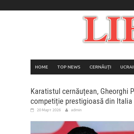
Skip
to
content
HOME
TOP NEWS
CERNĂUȚI
UCRA
Karatistul cernăuțean, Gheorghi Pi
competiție prestigioasă din Italia
20 Март 2026
admin