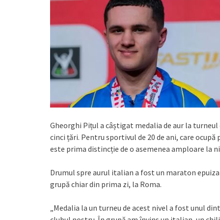
Gheorghi Pițul a câștigat medalia de aur la turneul
cinci țări. Pentru sportivul de 20 de ani, care ocup
este prima distincție de o asemenea amploare la niv
Drumul spre aurul italian a fost un maraton epuizant
grupă chiar din prima zi, la Roma.
„Medalia la un turneu de acest nivel a fost unul din
clubul nostru. În grupă am învins un italian, un chili