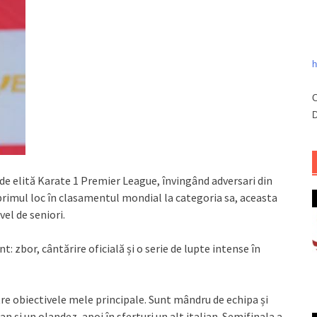
h
C
D
 de elită Karate 1 Premier League, învingând adversari din
ă primul loc în clasamentul mondial la categoria sa, aceasta
el de seniori.
: zbor, cântărire oficială și o serie de lupte intense în
tre obiectivele mele principale. Sunt mândru de echipa și
an și un olandez, apoi în sferturi un alt italian. Semifinala a