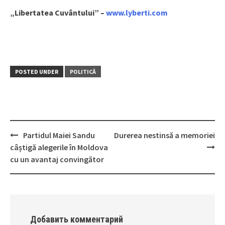
„Libertatea Cuvântului” –
www.lyberti.com
POSTED UNDER
POLITICĂ
Partidul Maiei Sandu
Durerea nestinsă a memoriei
Post
câștigă alegerile în Moldova
navigation
cu un avantaj convingător
Добавить комментарий