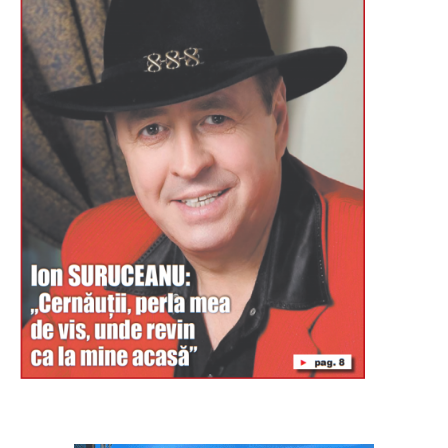
Буковина