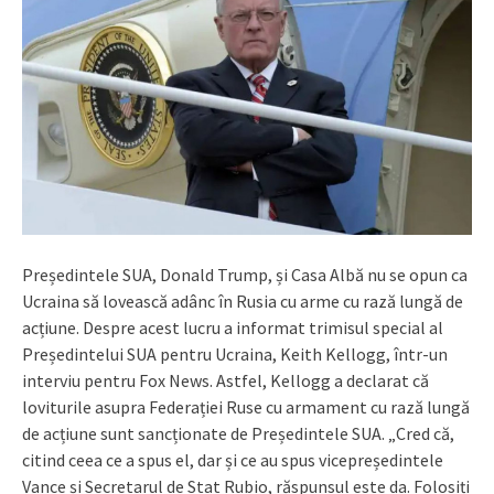
Președintele SUA, Donald Trump, și Casa Albă nu se opun ca
Ucraina să lovească adânc în Rusia cu arme cu rază lungă de
acțiune. Despre acest lucru a informat trimisul special al
Președintelui SUA pentru Ucraina, Keith Kellogg, într-un
interviu pentru Fox News. Astfel, Kellogg a declarat că
loviturile asupra Federației Ruse cu armament cu rază lungă
de acțiune sunt sancționate de Președintele SUA. „Cred că,
citind ceea ce a spus el, dar și ce au spus vicepreședintele
Vance și Secretarul de Stat Rubio, răspunsul este da. Folosiți