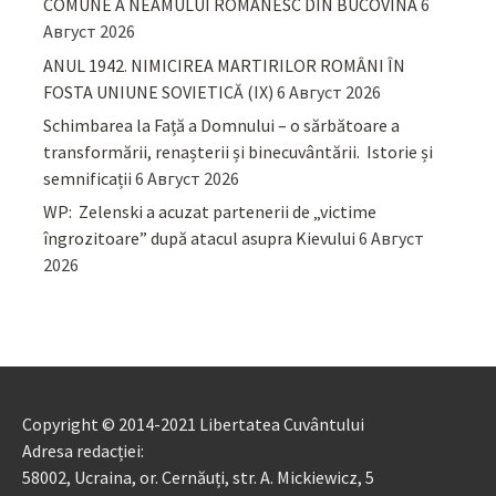
COMUNE A NEAMULUI ROMÂNESC DIN BUCOVINA
6
Август 2026
ANUL 1942. NIMICIREA MARTIRILOR ROMÂNI ÎN
FOSTA UNIUNE SOVIETICĂ (IX)
6 Август 2026
Schimbarea la Față a Domnului – o sărbătoare a
transformării, renașterii și binecuvântării. Istorie și
semnificații
6 Август 2026
WP: Zelenski a acuzat partenerii de „victime
îngrozitoare” după atacul asupra Kievului
6 Август
2026
Copyright © 2014-2021 Libertatea Cuvântului
Adresa redacției:
58002, Ucraina, or. Cernăuți, str. A. Mickiewicz, 5