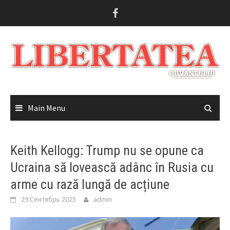
Skip
to
content
Main Menu
Keith Kellogg: Trump nu se opune ca
Ucraina să lovească adânc în Rusia cu
arme cu rază lungă de acțiune
29 Сентябрь 2025
admin