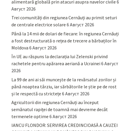
alimentară globală prin atacuri asupra navelor civile
6
Август 2026
Trei comunități din regiunea Cernăuți au primit seturi
de centrale electrice solare
6 Август 2026
Până la 14 mii de dolari de fiecare: în regiunea Cernăuți
a fost destructurată o rețea de trecere a bărbaților în
Moldova
6 Август 2026
În UE au răspuns la declarația lui Zelenski privind
rachetele pentru apărarea aeriană a Ucrainei
6 Август
2026
La 99 de ani ai săi muncește de la revărsatul zorilor și
până noaptea târziu, iar sărbătorile le știe pe de rost
și le respectă cu strictețe
6 Август 2026
Agricultorii din regiunea Cernăuți au început
semănatul rapiței de toamnă mai devreme decât
termenele optime
6 Август 2026
IANCU FLONDOR: SERVIREA CREDINCIOASĂ A CAUZEI