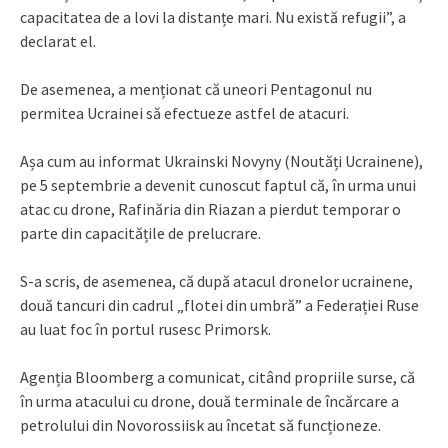
capacitatea de a lovi la distanțe mari. Nu există refugii”, a
declarat el.
De asemenea, a menționat că uneori Pentagonul nu
permitea Ucrainei să efectueze astfel de atacuri.
Așa cum au informat Ukrainski Novyny (Noutăți Ucrainene),
pe 5 septembrie a devenit cunoscut faptul că, în urma unui
atac cu drone, Rafinăria din Riazan a pierdut temporar o
parte din capacitățile de prelucrare.
S-a scris, de asemenea, că după atacul dronelor ucrainene,
două tancuri din cadrul „flotei din umbră” a Federației Ruse
au luat foc în portul rusesc Primorsk.
Agenția Bloomberg a comunicat, citând propriile surse, că
în urma atacului cu drone, două terminale de încărcare a
petrolului din Novorossiisk au încetat să funcționeze.