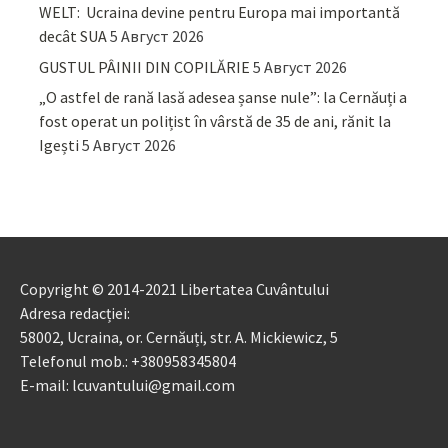
WELT: Ucraina devine pentru Europa mai importantă
decât SUA
5 Август 2026
GUSTUL PÂINII DIN COPILĂRIE
5 Август 2026
„O astfel de rană lasă adesea șanse nule”: la Cernăuți a
fost operat un polițist în vârstă de 35 de ani, rănit la
Igești
5 Август 2026
Copyright © 2014-2021 Libertatea Cuvântului
Adresa redacției:
58002, Ucraina, or. Cernăuți, str. A. Mickiewicz, 5
Telefonul mob.: +380958345804
E-mail: lcuvantului@gmail.com