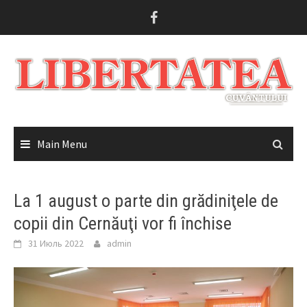
Skip
to
content
Main Menu
La 1 august o parte din grădiniţele de
copii din Cernăuţi vor fi închise
31 Июль 2022
admin