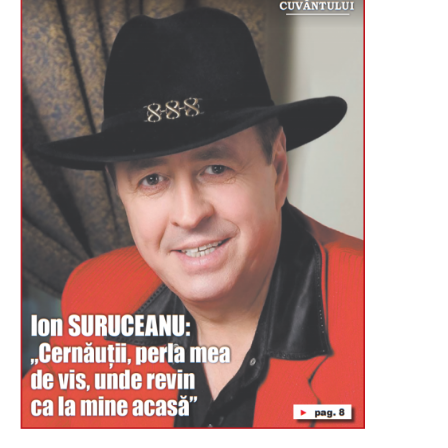
Буковина