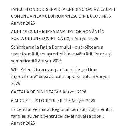
IANCU FLONDOR: SERVIREA CREDINCIOASĂ A CAUZEI
COMUNE A NEAMULUI ROMÂNESC DIN BUCOVINA
6
Август 2026
ANUL 1942. NIMICIREA MARTIRILOR ROMÂNI ÎN
FOSTA UNIUNE SOVIETICĂ (IX)
6 Август 2026
Schimbarea la Față a Domnului – o sărbătoare a
transformării, renașterii și binecuvântării. Istorie și
semnificații
6 Август 2026
WP: Zelenski a acuzat partenerii de „victime
îngrozitoare” după atacul asupra Kievului
6 Август
2026
CAFEAUA DE DIMINEAȚĂ
6 Август 2026
6 AUGUST – ISTORICUL ZILEI
6 Август 2026
La Centrul Perinatal Regional Cernăuți, toți membrii
familiei au venit pentru cel de-al nouălea copil
5
Август 2026