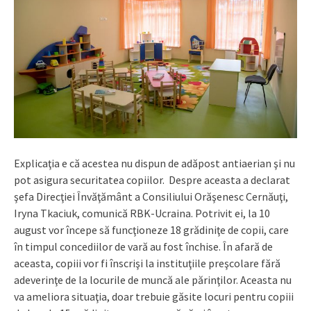
Explicaţia e că acestea nu dispun de adăpost antiaerian şi nu
pot asigura securitatea copiilor. Despre aceasta a declarat
şefa Direcţiei Învăţământ a Consiliului Orăşenesc Cernăuţi,
Iryna Tkaciuk, comunică RBK-Ucraina. Potrivit ei, la 10
august vor începe să funcţioneze 18 grădiniţe de copii, care
în timpul concediilor de vară au fost închise. În afară de
aceasta, copiii vor fi înscrişi la instituţiile preşcolare fără
adeverinţe de la locurile de muncă ale părinţilor. Aceasta nu
va ameliora situaţia, doar trebuie găsite locuri pentru copiii