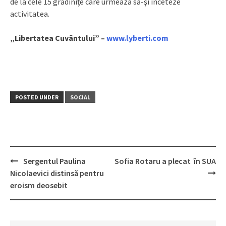
de la cele 15 grădiniţe care urmează să-şi înceteze
activitatea.
„Libertatea Cuvântului” –
www.lyberti.com
POSTED UNDER
SOCIAL
Sergentul Paulina
Sofia Rotaru a plecat în SUA
Post
Nicolaevici distinsă pentru
navigation
eroism deosebit