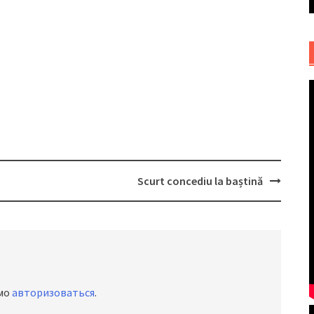
Scurt concediu la baștină
имо
авторизоваться
.