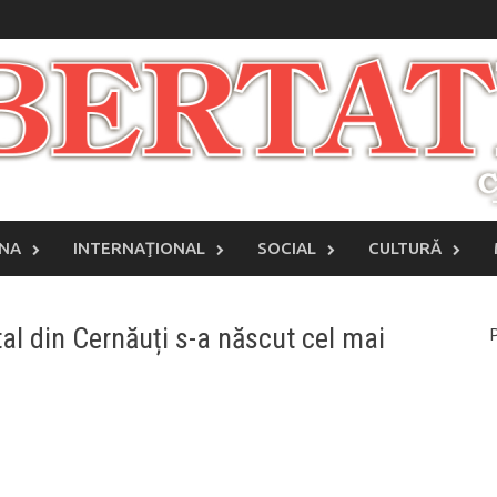
INA
INTERNAŢIONAL
SOCIAL
CULTURĂ
tal din Cernăuți s-a născut cel mai
P