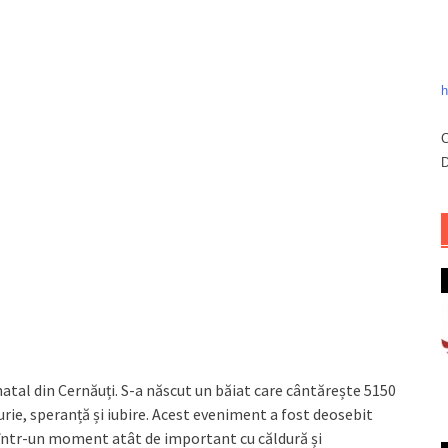
h
C
D
tal din Cernăuți. S-a născut un băiat care cântărește 5150
urie, speranță și iubire. Acest eveniment a fost deosebit
într-un moment atât de important cu căldură și