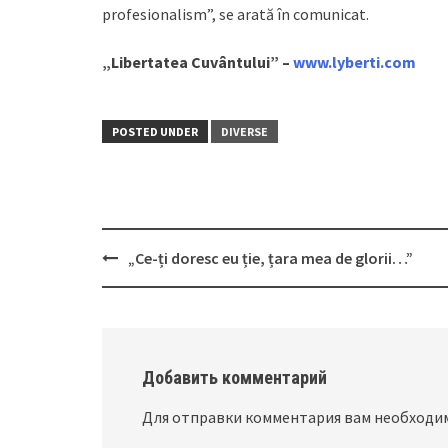
profesionalism”, se arată în comunicat.
„Libertatea Cuvântului” –
www.lyberti.com
POSTED UNDER
DIVERSE
„Ce-ți doresc eu ție, țara mea de glorii…”
Post
navigation
Добавить комментарий
Для отправки комментария вам необход