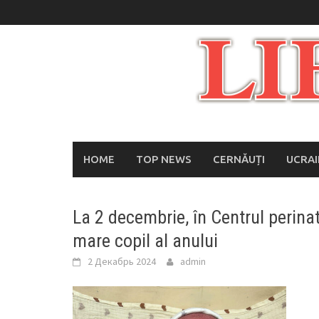
Skip
to
content
HOME
TOP NEWS
CERNĂUȚI
UCRA
La 2 decembrie, în Centrul perina
mare copil al anului
2 Декабрь 2024
admin