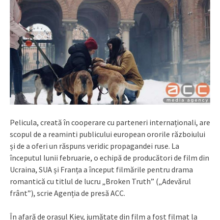
Pelicula, creată în cooperare cu parteneri internaționali, are
scopul de a reaminti publicului european ororile războiului
și de a oferi un răspuns veridic propagandei ruse. La
începutul lunii februarie, o echipă de producători de film din
Ucraina, SUA și Franța a început filmările pentru drama
romantică cu titlul de lucru „Broken Truth” („Adevărul
frânt”), scrie Agenția de presă ACC.
În afară de orașul Kiev, jumătate din film a fost filmat la