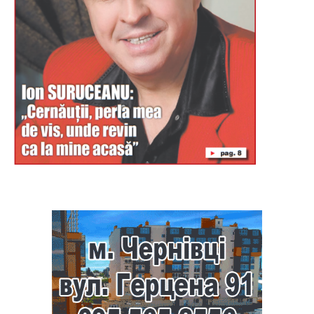
Буковина