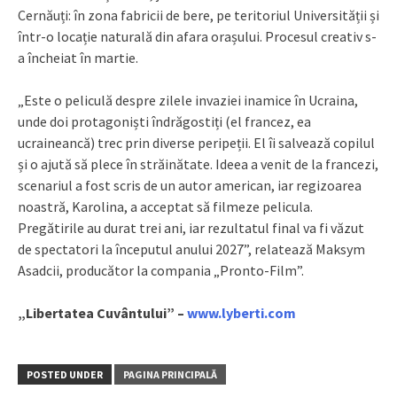
Cernăuți: în zona fabricii de bere, pe teritoriul Universității și
într-o locație naturală din afara orașului. Procesul creativ s-
a încheiat în martie.
„Este o peliculă despre zilele invaziei inamice în Ucraina,
unde doi protagoniști îndrăgostiți (el francez, ea
ucraineancă) trec prin diverse peripeții. El îi salvează copilul
și o ajută să plece în străinătate. Ideea a venit de la francezi,
scenariul a fost scris de un autor american, iar regizoarea
noastră, Karolina, a acceptat să filmeze pelicula.
Pregătirile au durat trei ani, iar rezultatul final va fi văzut
de spectatori la începutul anului 2027”, relatează Maksym
Asadcii, producător la compania „Pronto-Film”.
„Libertatea Cuvântului” –
www.lyberti.com
POSTED UNDER
PAGINA PRINCIPALĂ