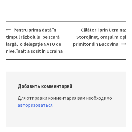
Pentru prima dată în
Călătorii prin Ucraina:
Post
timpul războiului pe scară
Storojineț, orașul mic și
navigation
largă, o delegație NATO de
primitor din Bucovina
nivel înalt a sosit în Ucraina
Добавить комментарий
Для отправки комментария вам необходимо
авторизоваться
.