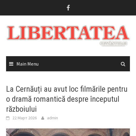
Skip
to
content
Main Menu
La Cernăuți au avut loc filmările pentru
o dramă romantică despre începutul
războiului
22 Март 2026
admin