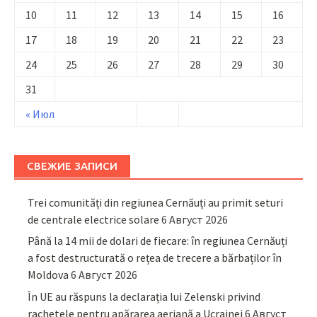
10
11
12
13
14
15
16
17
18
19
20
21
22
23
24
25
26
27
28
29
30
31
« Июл
СВЕЖИЕ ЗАПИСИ
Trei comunități din regiunea Cernăuți au primit seturi
de centrale electrice solare
6 Август 2026
Până la 14 mii de dolari de fiecare: în regiunea Cernăuți
a fost destructurată o rețea de trecere a bărbaților în
Moldova
6 Август 2026
În UE au răspuns la declarația lui Zelenski privind
rachetele pentru apărarea aeriană a Ucrainei
6 Август