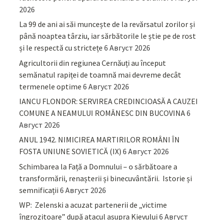
2026
La 99 de ani ai săi muncește de la revărsatul zorilor și
până noaptea târziu, iar sărbătorile le știe pe de rost
și le respectă cu strictețe
6 Август 2026
Agricultorii din regiunea Cernăuți au început
semănatul rapiței de toamnă mai devreme decât
termenele optime
6 Август 2026
IANCU FLONDOR: SERVIREA CREDINCIOASĂ A CAUZEI
COMUNE A NEAMULUI ROMÂNESC DIN BUCOVINA
6
Август 2026
ANUL 1942. NIMICIREA MARTIRILOR ROMÂNI ÎN
FOSTA UNIUNE SOVIETICĂ (IX)
6 Август 2026
Schimbarea la Față a Domnului – o sărbătoare a
transformării, renașterii și binecuvântării. Istorie și
semnificații
6 Август 2026
WP: Zelenski a acuzat partenerii de „victime
îngrozitoare” după atacul asupra Kievului
6 Август