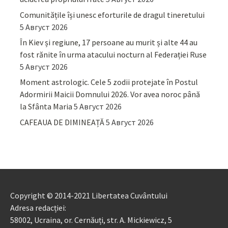
Comunitățile își unesc eforturile de dragul tineretului
5 Август 2026
În Kiev și regiune, 17 persoane au murit și alte 44 au
fost rănite în urma atacului nocturn al Federației Ruse
5 Август 2026
Moment astrologic. Cele 5 zodii protejate în Postul
Adormirii Maicii Domnului 2026. Vor avea noroc până
la Sfânta Maria
5 Август 2026
CAFEAUA DE DIMINEAȚĂ
5 Август 2026
Copyright © 2014-2021 Libertatea Cuvântului
Adresa redacției:
58002, Ucraina, or. Cernăuți, str. A. Mickiewicz, 5