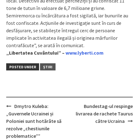
local. Detectivii au efectuat percheziții și au confiscat 11
tone de tutun în valoare de 6,7 milioane grivne.
Semiremorca cu încărcătura a fost sigilată, iar bunurile au
fost confiscate. Acțiunile de investigație sunt în curs de
desfășurare, se stabilește întregul cerc de persoane
implicate în activitatea ilegală și originea mărfurilor
contrafăcute”, se arată în comunicat.
„Libertatea Cuvântului” –
www.lyberti.com
POSTED UNDER
ȘTIRI
Dmytro Kuleba:
Bundestag-ul respinge
Post
„Guvernele Ucrainei și
livrarea de rachete Taurus
navigation
Poloniei sunt hotărâte să
către Ucraina
rezolve „chestiunile
problematice””