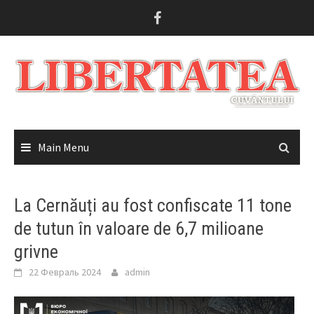
Skip
to
content
Main Menu
La Cernăuți au fost confiscate 11 tone
de tutun în valoare de 6,7 milioane
grivne
22 Февраль 2024
admin