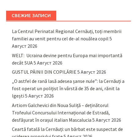
СВЕЖИЕ ЗАПИСИ
La Centrul Perinatal Regional Cernăuți, toți membrii
familiei au venit pentru cel de-al nouălea copil
5
Август 2026
WELT: Ucraina devine pentru Europa mai importantă
decât SUA
5 Август 2026
GUSTUL PÂINII DIN COPILĂRIE
5 Август 2026
„O astfel de rană lasă adesea șanse nule”: la Cernăuți a
fost operat un polițist în vârstă de 35 de ani, rănit la
Igești
5 Август 2026
Artiom Galchevici din Noua Suliță – deținătorul
Trofeului Concursului Internațional de Estradă,
desfășurat în orașul italian Mascalucia
5 Август 2026
Ceartă fatală la Cernăuți: un bărbat este suspectat de
uciderea propriului frate
5 Август 2026