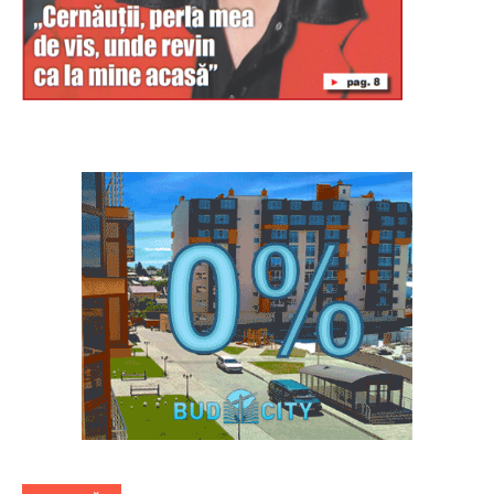
Буковина