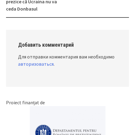
navigation
prezice că Ucraina nu va
ceda Donbasul
Добавить комментарий
Для отправки комментария вам необходимо
авторизоваться
.
Proiect finanțat de