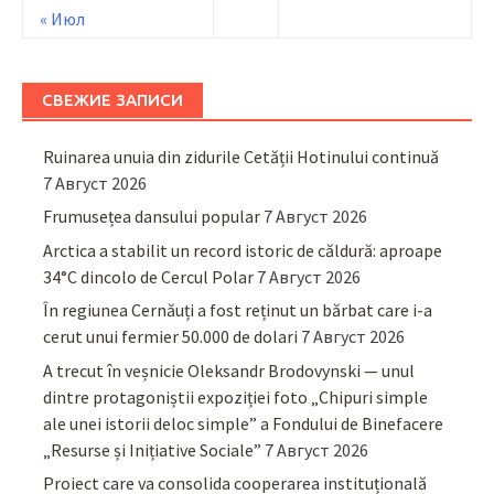
« Июл
СВЕЖИЕ ЗАПИСИ
Ruinarea unuia din zidurile Cetății Hotinului continuă
7 Август 2026
Frumusețea dansului popular
7 Август 2026
Arctica a stabilit un record istoric de căldură: aproape
34°C dincolo de Cercul Polar
7 Август 2026
În regiunea Cernăuți a fost reținut un bărbat care i-a
cerut unui fermier 50.000 de dolari
7 Август 2026
A trecut în veșnicie Oleksandr Brodovynski — unul
dintre protagoniștii expoziției foto „Chipuri simple
ale unei istorii deloc simple” a Fondului de Binefacere
„Resurse și Inițiative Sociale”
7 Август 2026
Proiect care va consolida cooperarea instituțională