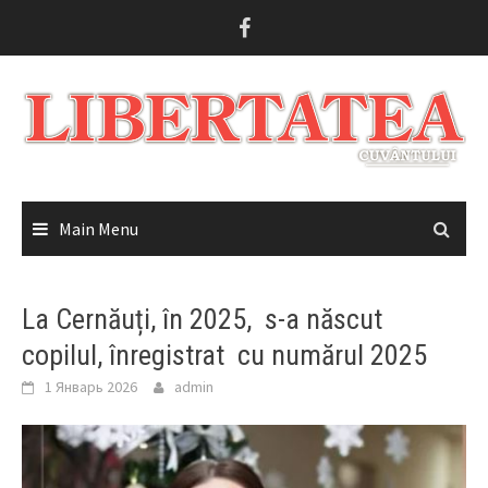
Skip
to
content
Main Menu
La Cernăuți, în 2025, s-a născut
copilul, înregistrat cu numărul 2025
1 Январь 2026
admin