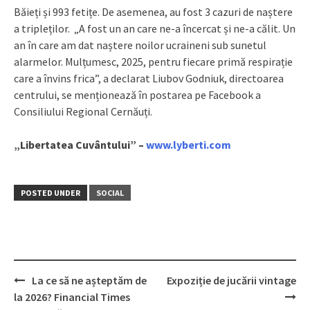
Băieți și 993 fetițe. De asemenea, au fost 3 cazuri de naștere
a tripleților. „A fost un an care ne-a încercat și ne-a călit. Un
an în care am dat naștere noilor ucraineni sub sunetul
alarmelor. Mulțumesc, 2025, pentru fiecare primă respirație
care a învins frica”, a declarat Liubov Godniuk, directoarea
centrului, se menționează în postarea pe Facebook a
Consiliului Regional Cernăuți.
„Libertatea Cuvântului” –
www.lyberti.com
POSTED UNDER
SOCIAL
La ce să ne așteptăm de
Expoziție de jucării vintage
Post
la 2026? Financial Times