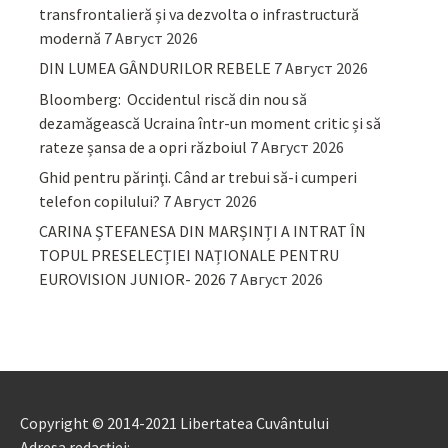
transfrontalieră și va dezvolta o infrastructură
modernă
7 Август 2026
DIN LUMEA GÂNDURILOR REBELE
7 Август 2026
Bloomberg: Occidentul riscă din nou să
dezamăgească Ucraina într-un moment critic și să
rateze șansa de a opri războiul
7 Август 2026
Ghid pentru părinţi. Când ar trebui să-i cumperi
telefon copilului?
7 Август 2026
CARINA ȘTEFANESA DIN MARȘINȚI A INTRAT ÎN
TOPUL PRESELECȚIEI NAȚIONALE PENTRU
EUROVISION JUNIOR- 2026
7 Август 2026
Copyright © 2014-2021 Libertatea Cuvântului
Adresa redacției: