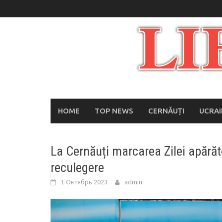
Skip
to
content
HOME
TOP NEWS
CERNĂUȚI
UCRA
La Cernăuți marcarea Zilei apărăt
reculegere
1 Октябрь 2023
admin