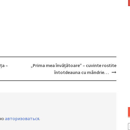
ța –
„Prima mea învățătoare” – cuvinte rostite
întotdeauna cu mândrie…
имо
авторизоваться
.