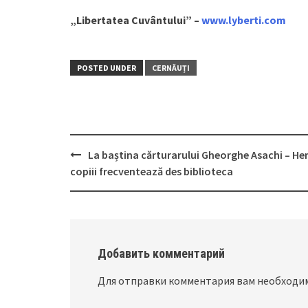
„Libertatea Cuvântului” –
www.lyberti.com
POSTED UNDER
CERNĂUȚI
La baștina cărturarului Gheorghe Asachi – Her
Post
copiii frecventează des biblioteca
navigation
Добавить комментарий
Для отправки комментария вам необход