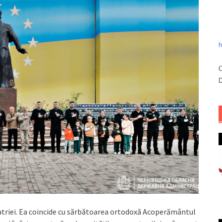
h
C
D
Patriei. Ea coincide cu sărbătoarea ortodoxă Acoperământul