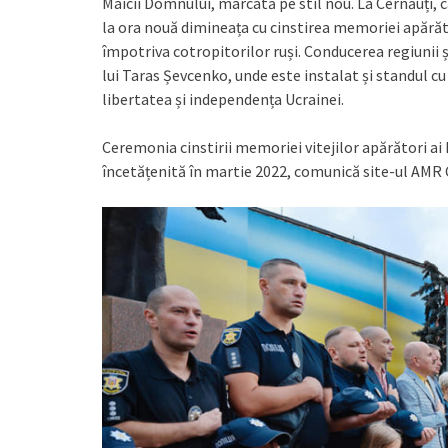
Maicii Domnului, marcată pe stil nou. La Cernăuți, ca
la ora nouă dimineața cu cinstirea memoriei apărăto
împotriva cotropitorilor ruși. Conducerea regiunii
lui Taras Șevcenko, unde este instalat și standul cu
libertatea și independența Ucrainei.
Ceremonia cinstirii memoriei vitejilor apărători ai P
încetățenită în martie 2022, comunică site-ul AMR 