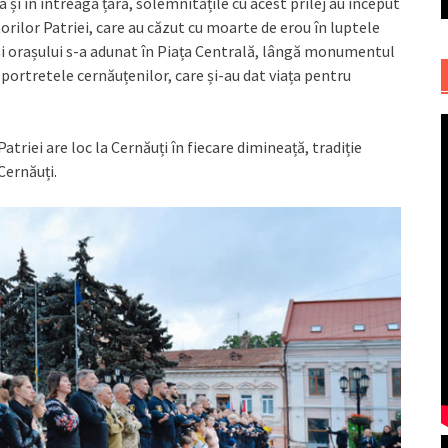
 și în întreaga țară, solemnitățile cu acest prilej au început
rilor Patriei, care au căzut cu moarte de erou în luptele
 și orașului s-a adunat în Piața Centrală, lângă monumentul
 portretele cernăuțenilor, care și-au dat viața pentru
atriei are loc la Cernăuți în fiecare dimineață, tradiție
Cernăuți.