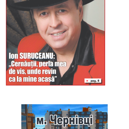
Буковина