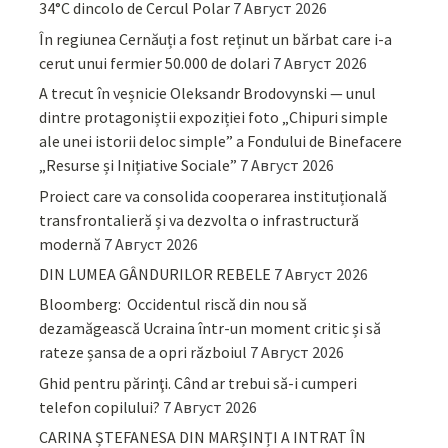
34°C dincolo de Cercul Polar
7 Август 2026
În regiunea Cernăuți a fost reținut un bărbat care i-a
cerut unui fermier 50.000 de dolari
7 Август 2026
A trecut în veșnicie Oleksandr Brodovynski — unul
dintre protagoniștii expoziției foto „Chipuri simple
ale unei istorii deloc simple” a Fondului de Binefacere
„Resurse și Inițiative Sociale”
7 Август 2026
Proiect care va consolida cooperarea instituțională
transfrontalieră și va dezvolta o infrastructură
modernă
7 Август 2026
DIN LUMEA GÂNDURILOR REBELE
7 Август 2026
Bloomberg: Occidentul riscă din nou să
dezamăgească Ucraina într-un moment critic și să
rateze șansa de a opri războiul
7 Август 2026
Ghid pentru părinţi. Când ar trebui să-i cumperi
telefon copilului?
7 Август 2026
CARINA ȘTEFANESA DIN MARȘINȚI A INTRAT ÎN