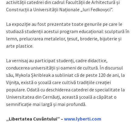
activității catedrei din cadrul Facultății de Arhitectură și
Construcții a Universității Naționale „Iuri Fedkovyci”.
La expoziție au fost prezentate toate genurile pe care le
studiază studenții acestui program educațional: sculptură în
lemn, prelucrarea metalelor, țesut, broderie, bijuterie și
arte plastice.
La vernisaj au participat studenți, cadre didactice,
conducerea universității și oameni de cultură. În discursul
său, Mykola Șkribleak a subliniat că de peste 120 de ani, la
Vijnița, există o școală care cultivă tradițiile creației
populare. Odată cu deschiderea catedrei de specialitate la
Universitatea din Cernăuți, această școală a căpătat o
semnificație mai largă și mai profundă.
„Libertatea Cuvântului” –
www.lyberti.com