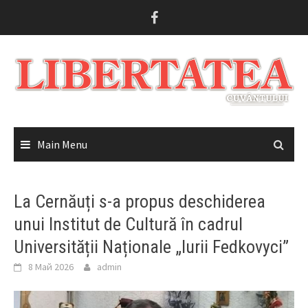
Skip
to
content
Main Menu
La Cernăuți s-a propus deschiderea
unui Institut de Cultură în cadrul
Universității Naționale „Iurii Fedkovyci”
8 Май 2026
admin