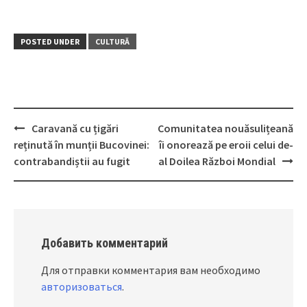
POSTED UNDER
CULTURĂ
Caravană cu țigări
Comunitatea nouăsulițeană
Post
reținută în munții Bucovinei:
îi onorează pe eroii celui de-
navigation
contrabandiștii au fugit
al Doilea Război Mondial
Добавить комментарий
Для отправки комментария вам необходимо
авторизоваться
.