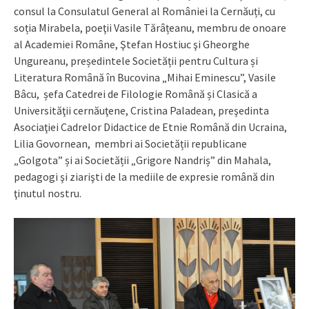
consul la Consulatul General al României la Cernăuți, cu
soția Mirabela, poeţii Vasile Tărâțeanu, membru de onoare
al Academiei Române, Ştefan Hostiuc şi Gheorghe
Ungureanu, președintele Societății pentru Cultura și
Literatura Română în Bucovina „Mihai Eminescu”, Vasile
Bâcu, șefa Catedrei de Filologie Română și Clasică a
Universităţii cernăuţene, Cristina Paladean, preşedinta
Asociaţiei Cadrelor Didactice de Etnie Română din Ucraina,
Lilia Govornean, membri ai Societății republicane
„Golgota” și ai Societății „Grigore Nandriș” din Mahala,
pedagogi şi ziarişti de la mediile de expresie română din
ţinutul nostru.