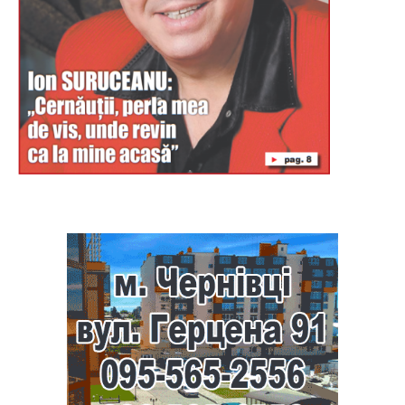
Буковина