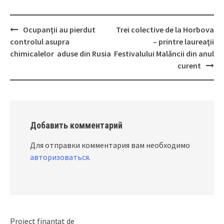
Ocupanţii au pierdut
Trei colective de la Horbova
Post
controlul asupra
– printre laureaţii
navigation
chimicalelor aduse din Rusia
Festivalului Malăncii din anul
curent
Добавить комментарий
Для отправки комментария вам необходимо
авторизоваться
.
Proiect finanțat de