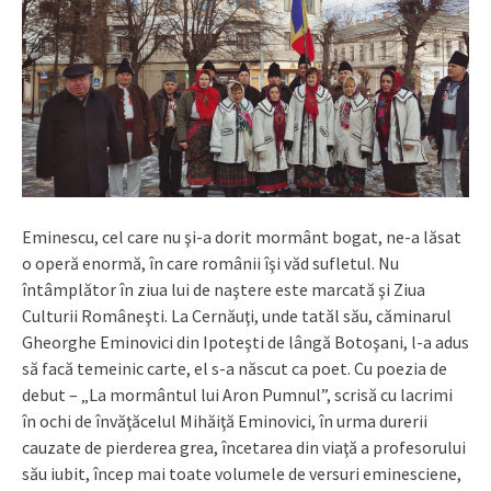
Eminescu, cel care nu şi-a dorit mormânt bogat, ne-a lăsat
o operă enormă, în care românii îşi văd sufletul. Nu
întâmplător în ziua lui de naştere este marcată şi Ziua
Culturii Româneşti. La Cernăuţi, unde tatăl său, căminarul
Gheorghe Eminovici din Ipoteşti de lângă Botoşani, l-a adus
să facă temeinic carte, el s-a născut ca poet. Cu poezia de
debut – „La mormântul lui Aron Pumnul”, scrisă cu lacrimi
în ochi de învăţăcelul Mihăiţă Eminovici, în urma durerii
cauzate de pierderea grea, încetarea din viaţă a profesorului
său iubit, încep mai toate volumele de versuri eminesciene,