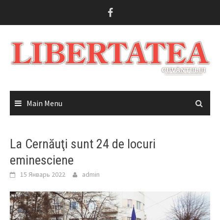
Skip
to
content
Main Menu
La Cernăuţi sunt 24 de locuri
eminesciene
15 Январь 2022
admin