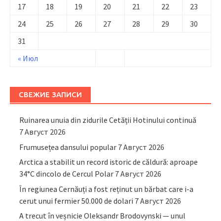
17
18
19
20
21
22
23
24
25
26
27
28
29
30
31
« Июл
СВЕЖИЕ ЗАПИСИ
Ruinarea unuia din zidurile Cetății Hotinului continuă
7 Август 2026
Frumusețea dansului popular
7 Август 2026
Arctica a stabilit un record istoric de căldură: aproape
34°C dincolo de Cercul Polar
7 Август 2026
În regiunea Cernăuți a fost reținut un bărbat care i-a
cerut unui fermier 50.000 de dolari
7 Август 2026
A trecut în veșnicie Oleksandr Brodovynski — unul