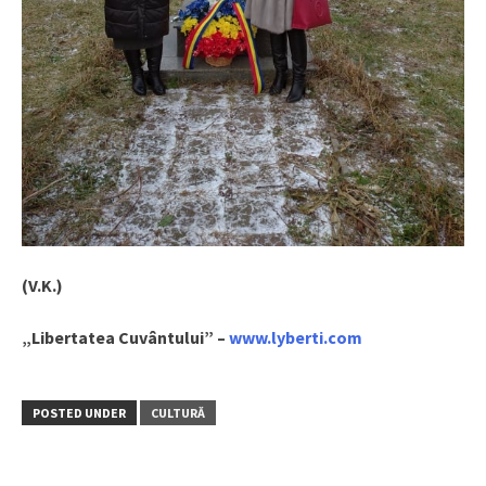
(V.K.)
„Libertatea Cuvântului” –
www.lyberti.com
POSTED UNDER
CULTURĂ