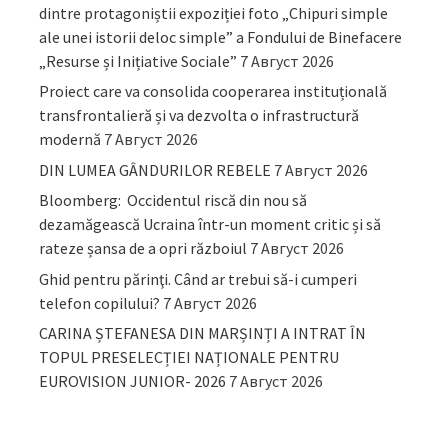
dintre protagoniștii expoziției foto „Chipuri simple
ale unei istorii deloc simple” a Fondului de Binefacere
„Resurse și Inițiative Sociale”
7 Август 2026
Proiect care va consolida cooperarea instituțională
transfrontalieră și va dezvolta o infrastructură
modernă
7 Август 2026
DIN LUMEA GÂNDURILOR REBELE
7 Август 2026
Bloomberg: Occidentul riscă din nou să
dezamăgească Ucraina într-un moment critic și să
rateze șansa de a opri războiul
7 Август 2026
Ghid pentru părinţi. Când ar trebui să-i cumperi
telefon copilului?
7 Август 2026
CARINA ȘTEFANESA DIN MARȘINȚI A INTRAT ÎN
TOPUL PRESELECȚIEI NAȚIONALE PENTRU
EUROVISION JUNIOR- 2026
7 Август 2026