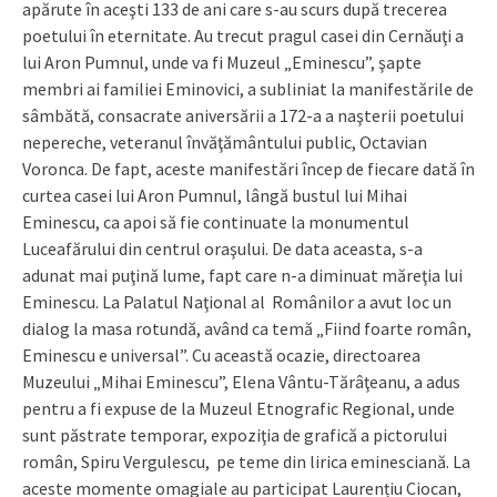
apărute în aceşti 133 de ani care s-au scurs după trecerea
poetului în eternitate. Au trecut pragul casei din Cernăuţi a
lui Aron Pumnul, unde va fi Muzeul „Eminescu”, şapte
membri ai familiei Eminovici, a subliniat la manifestările de
sâmbătă, consacrate aniversării a 172-a a naşterii poetului
nepereche, veteranul învăţământului public, Octavian
Voronca. De fapt, aceste manifestări încep de fiecare dată în
curtea casei lui Aron Pumnul, lângă bustul lui Mihai
Eminescu, ca apoi să fie continuate la monumentul
Luceafărului din centrul oraşului. De data aceasta, s-a
adunat mai puţină lume, fapt care n-a diminuat măreţia lui
Eminescu. La Palatul Naţional al Românilor a avut loc un
dialog la masa rotundă, având ca temă „Fiind foarte român,
Eminescu e universal”. Cu această ocazie, directoarea
Muzeului „Mihai Eminescu”, Elena Vântu-Tărâţeanu, a adus
pentru a fi expuse de la Muzeul Etnografic Regional, unde
sunt păstrate temporar, expoziţia de grafică a pictorului
român, Spiru Vergulescu, pe teme din lirica eminesciană. La
aceste momente omagiale au participat Laurențiu Ciocan,