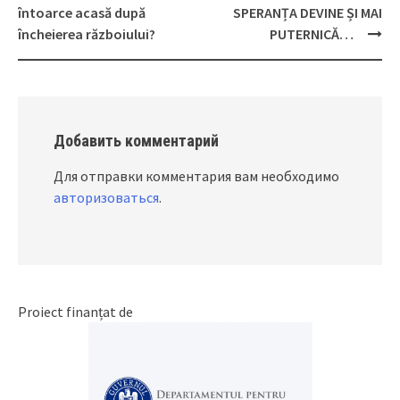
Post
întoarce acasă după
SPERANȚA DEVINE ȘI MAI
navigation
încheierea războiului?
PUTERNICĂ…
Добавить комментарий
Для отправки комментария вам необходимо
авторизоваться
.
Proiect finanțat de