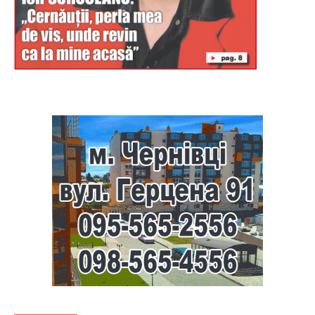
Буковина