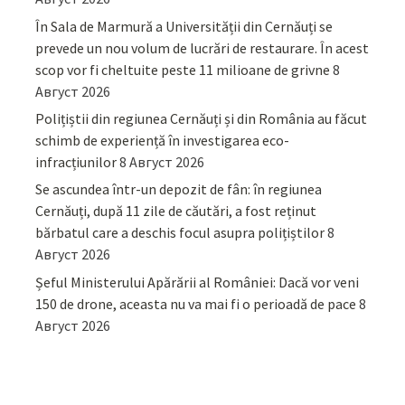
În Sala de Marmură a Universității din Cernăuți se
prevede un nou volum de lucrări de restaurare. În acest
scop vor fi cheltuite peste 11 milioane de grivne
8
Август 2026
Polițiștii din regiunea Cernăuți și din România au făcut
schimb de experiență în investigarea eco-
infracțiunilor
8 Август 2026
Se ascundea într-un depozit de fân: în regiunea
Cernăuți, după 11 zile de căutări, a fost reținut
bărbatul care a deschis focul asupra polițiștilor
8
Август 2026
Șeful Ministerului Apărării al României: Dacă vor veni
150 de drone, aceasta nu va mai fi o perioadă de pace
8
Август 2026