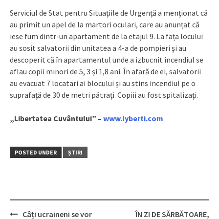
Serviciul de Stat pentru Situațiile de Urgență a menționat că
au primit un apel de la martori oculari, care au anunțat că
iese fum dintr-un apartament de la etajul 9. La fața locului
au sosit salvatorii din unitatea a 4-a de pompieri și au
descoperit că în apartamentul unde a izbucnit incendiul se
aflau copii minori de 5, 3 și 1,8 ani. În afară de ei, salvatorii
au evacuat 7 locatari ai blocului și au stins incendiul pe o
suprafață de 30 de metri pătrați. Copiii au fost spitalizați.
„Libertatea Cuvântului” –
www.lyberti.com
POSTED UNDER
ȘTIRI
Câți ucraineni se vor
ÎN ZI DE SĂRBĂTOARE,