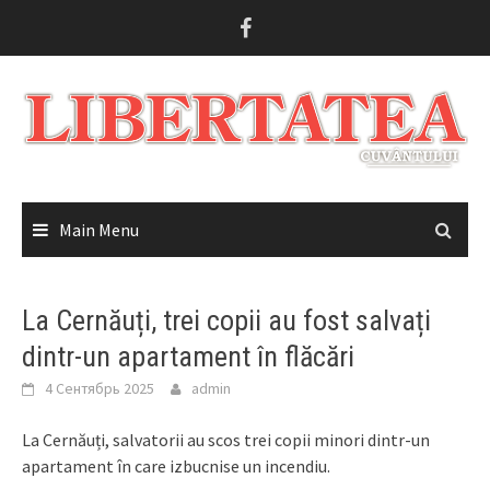
Skip
to
content
Main Menu
La Cernăuți, trei copii au fost salvați
dintr-un apartament în flăcări
4 Сентябрь 2025
admin
La Cernăuți, salvatorii au scos trei copii minori dintr-un
apartament în care izbucnise un incendiu.