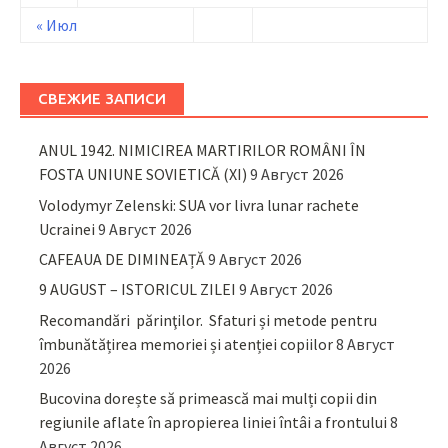
« Июл
СВЕЖИЕ ЗАПИСИ
ANUL 1942. NIMICIREA MARTIRILOR ROMÂNI ÎN
FOSTA UNIUNE SOVIETICĂ (XI)
9 Август 2026
Volodymyr Zelenski: SUA vor livra lunar rachete
Ucrainei
9 Август 2026
CAFEAUA DE DIMINEAȚĂ
9 Август 2026
9 AUGUST – ISTORICUL ZILEI
9 Август 2026
Recomandări părinţilor. Sfaturi și metode pentru
îmbunătățirea memoriei și atenției copiilor
8 Август
2026
Bucovina dorește să primească mai mulți copii din
regiunile aflate în apropierea liniei întâi a frontului
8
Август 2026