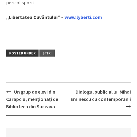
pericol sporit.
„Libertatea Cuvântului” –
www.lyberti.com
POSTED UNDER
ȘTIRI
Un grup de elevi din
Dialogul public al lui Mihai
Post
Carapciu, menţionaţi de
Eminescu cu contemporanii
navigation
Biblioteca din Suceava