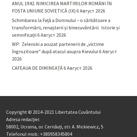
ANUL 1942. NIMICIREA MARTIRILOR ROMÂNI ÎN
FOSTA UNIUNE SOVIETICĂ (IX)
6 Август 2026
Schimbarea la Față a Domnului – o sărbătoare a
transformării, renașterii și binecuvântării. Istorie și
semnificații
6 Август 2026
WP: Zelenski a acuzat partenerii de „victime
îngrozitoare” după atacul asupra Kievului
6 Август
2026
CAFEAUA DE DIMINEAȚĂ
6 Август 2026
Copyright © 2014-2021 Libertatea Cuvântului
Adresa redacției:
58002, Ucraina, or. Cernăuți, str. A. Mickiewicz, 5
Telefonul mob.: +380958345804