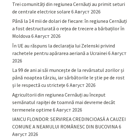
Trei comunități din regiunea Cernăuți au primit seturi
de centrale electrice solare
6 Август 2026
Până la 14 mii de dolari de fiecare: în regiunea Cernăuți
a fost destructurată o rețea de trecere a bărbaților în
Moldova
6 Август 2026
În UE au răspuns la declarația lui Zelenski privind
rachetele pentru apărarea aeriană a Ucrainei
6 Август
2026
La 99 de ani ai săi muncește de la revărsatul zorilor și
până noaptea târziu, iar sărbătorile le știe pe de rost
și le respectă cu strictețe
6 Август 2026
Agricultorii din regiunea Cernăuți au început
semănatul rapiței de toamnă mai devreme decât
termenele optime
6 Август 2026
IANCU FLONDOR: SERVIREA CREDINCIOASĂ A CAUZEI
COMUNE A NEAMULUI ROMÂNESC DIN BUCOVINA
6
Август 2026