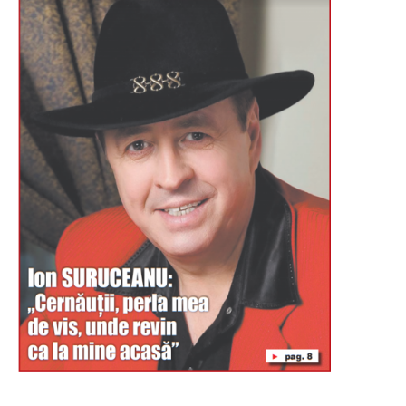
Буковина