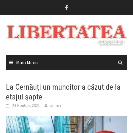
Skip
to
content
Main Menu
La Cernăuţi un muncitor a căzut de la
etajul şapte
23 Ноябрь 2021
admin