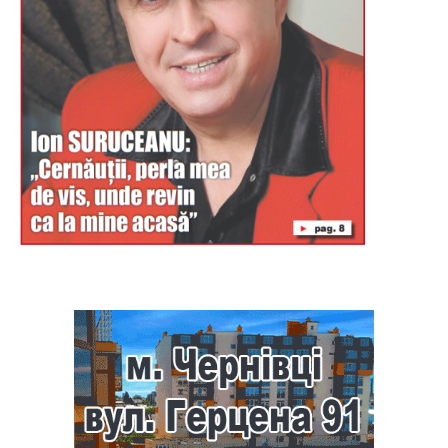
Буковина