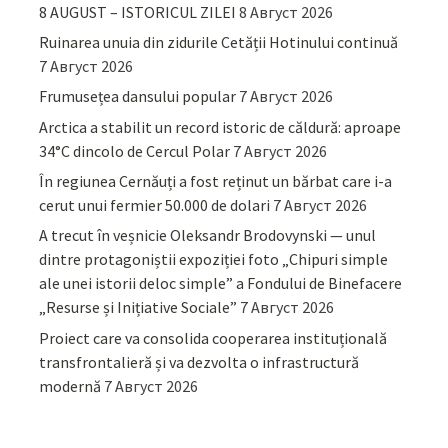
8 AUGUST – ISTORICUL ZILEI
8 Август 2026
Ruinarea unuia din zidurile Cetății Hotinului continuă
7 Август 2026
Frumusețea dansului popular
7 Август 2026
Arctica a stabilit un record istoric de căldură: aproape
34°C dincolo de Cercul Polar
7 Август 2026
În regiunea Cernăuți a fost reținut un bărbat care i-a
cerut unui fermier 50.000 de dolari
7 Август 2026
A trecut în veșnicie Oleksandr Brodovynski — unul
dintre protagoniștii expoziției foto „Chipuri simple
ale unei istorii deloc simple” a Fondului de Binefacere
„Resurse și Inițiative Sociale”
7 Август 2026
Proiect care va consolida cooperarea instituțională
transfrontalieră și va dezvolta o infrastructură
modernă
7 Август 2026