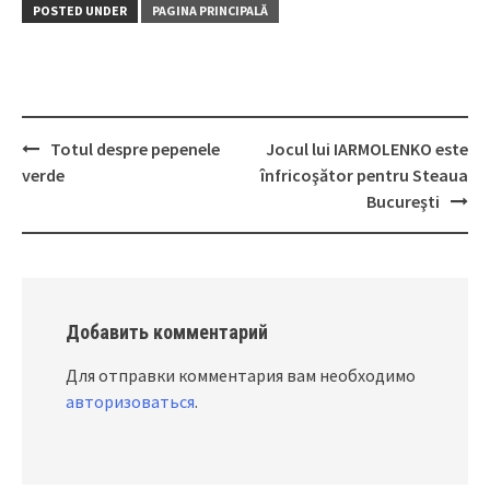
POSTED UNDER
PAGINA PRINCIPALĂ
Totul despre pepenele
Jocul lui IARMOLENKO este
Post
verde
înfricoşător pentru Steaua
navigation
Bucureşti
Добавить комментарий
Для отправки комментария вам необходимо
авторизоваться
.