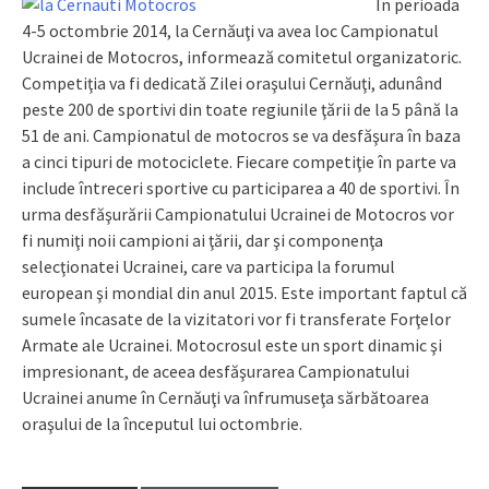
În perioada
4-5 octombrie 2014, la Cernăuţi va avea loc Campionatul
Ucrainei de Motocros, informează comitetul organizatoric.
Competiţia va fi dedicată Zilei oraşului Cernăuţi, adunând
peste 200 de sportivi din toate regiunile ţării de la 5 până la
51 de ani. Campionatul de motocros se va desfăşura în baza
a cinci tipuri de motociclete. Fiecare competiţie în parte va
include întreceri sportive cu participarea a 40 de sportivi. În
urma desfăşurării Campionatului Ucrainei de Motocros vor
fi numiţi noii campioni ai ţării, dar şi componenţa
selecţionatei Ucrainei, care va participa la forumul
european şi mondial din anul 2015. Este important faptul că
sumele încasate de la vizitatori vor fi transferate Forţelor
Armate ale Ucrainei. Motocrosul este un sport dinamic şi
impresionant, de aceea desfăşurarea Campionatului
Ucrainei anume în Cernăuţi va înfrumuseţa sărbătoarea
oraşului de la începutul lui octombrie.