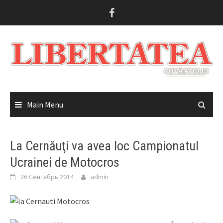
Skip
to
content
Main Menu
La Cernăuţi va avea loc Campionatul
Ucrainei de Motocros
26 Сентябрь 2014
admin