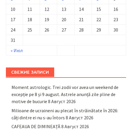
10
11
12
13
14
15
16
17
18
19
20
21
22
23
24
25
26
27
28
29
30
31
« Июл
СВЕЖИЕ ЗАПИСИ
Moment astrologic. Trei zodii vor avea un weekend de
excepție pe 8 și 9 august. Astrele anunță zile pline de
motive de bucurie
8 Август 2026
Milioane de ucraineni au plecat în străinătate în 2026:
câți dintre ei nu s-au întors
8 Август 2026
CAFEAUA DE DIMINEAȚĂ
8 Август 2026