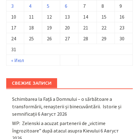
3
4
5
6
7
8
9
10
11
12
13
14
15
16
17
18
19
20
21
22
23
24
25
26
27
28
29
30
31
« Июл
СВЕЖИЕ ЗАПИСИ
Schimbarea la Față a Domnului – o sărbătoare a
transformării, renașterii și binecuvântării. Istorie și
semnificații
6 Август 2026
WP: Zelenski a acuzat partenerii de „victime
îngrozitoare” după atacul asupra Kievului
6 Август
2026