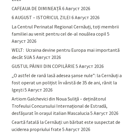
CAFEAUA DE DIMINEAȚĂ
6 Август 2026
6 AUGUST – ISTORICUL ZILEI
6 Август 2026
La Centrul Perinatal Regional Cernăuți, toți membrii
familiei au venit pentru cel de-al nouălea copil
5
Август 2026
WELT: Ucraina devine pentru Europa mai importantă
decât SUA
5 Август 2026
GUSTUL PÂINII DIN COPILĂRIE
5 Август 2026
„O astfel de rană lasă adesea șanse nule”: la Cernăuți a
fost operat un polițist în vârstă de 35 de ani, rănit la
Igești
5 Август 2026
Artiom Galchevici din Noua Suliță – deținătorul
Trofeului Concursului Internațional de Estradă,
desfășurat în orașul italian Mascalucia
5 Август 2026
Ceartă fatală la Cernăuți: un bărbat este suspectat de
uciderea propriului frate
5 Август 2026