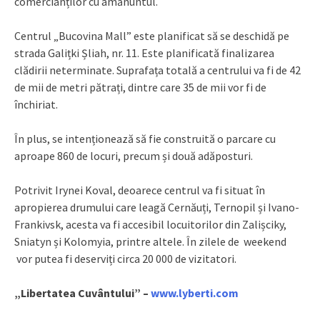
comercianților cu amănuntul.
Centrul „Bucovina Mall” este planificat să se deschidă pe
strada Galițki Șliah, nr. 11. Este planificată finalizarea
clădirii neterminate. Suprafața totală a centrului va fi de 42
de mii de metri pătrați, dintre care 35 de mii vor fi de
închiriat.
În plus, se intenționează să fie construită o parcare cu
aproape 860 de locuri, precum și două adăposturi.
Potrivit Irynei Koval, deoarece centrul va fi situat în
apropierea drumului care leagă Cernăuți, Ternopil și Ivano-
Frankivsk, acesta va fi accesibil locuitorilor din Zalișciky,
Sniatyn și Kolomyia, printre altele. În zilele de weekend
vor putea fi deserviți circa 20 000 de vizitatori.
„Libertatea Cuvântului” –
www.lyberti.com