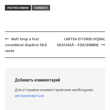
POSTED UNDER
CERNĂUȚI
Mult timp a fost
CARTEA ISTORIEI VEȘNIC
Post
considerat dispărut fără
DESCHISĂ – 9 DECEMBRIE
navigation
veste
Добавить комментарий
Для отправки комментария вам необходимо
авторизоваться
.