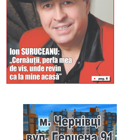
Буковина