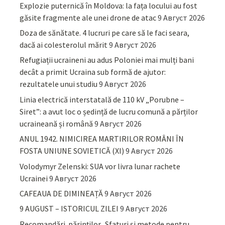
Explozie puternică în Moldova: la fața locului au fost
găsite fragmente ale unei drone de atac
9 Август 2026
Doza de sănătate. 4 lucruri pe care să le faci seara,
dacă ai colesterolul mărit
9 Август 2026
Refugiații ucraineni au adus Poloniei mai mulți bani
decât a primit Ucraina sub formă de ajutor:
rezultatele unui studiu
9 Август 2026
Linia electrică interstatală de 110 kV „Porubne –
Siret”: a avut loc o ședință de lucru comună a părților
ucraineană și română
9 Август 2026
ANUL 1942. NIMICIREA MARTIRILOR ROMÂNI ÎN
FOSTA UNIUNE SOVIETICĂ (XI)
9 Август 2026
Volodymyr Zelenski: SUA vor livra lunar rachete
Ucrainei
9 Август 2026
CAFEAUA DE DIMINEAȚĂ
9 Август 2026
9 AUGUST – ISTORICUL ZILEI
9 Август 2026
Recomandări părinţilor. Sfaturi și metode pentru