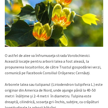
O astfel de alee va înfrumuseţa strada Vorobchievici.
Această locaţie pentru arborii lalea a fost aleasă, la
propunerea locuitorilor, de către Trustul gospodăriei verzi,
comunică pe Facebook Consiliul Orăşenesc Cernăuţi.
Arborele lalea sau tulipanul (Liriodendron tulipifera L.) este
originar din America de Nord, unde ajunge până la 40-50
metri înălțime și 2-4 metri în diametru. Tulpina este
dreaptă, cilindrică, scoarța gri-închis, subțire, cu crăpături
longitudinale la arborii bătrâni.