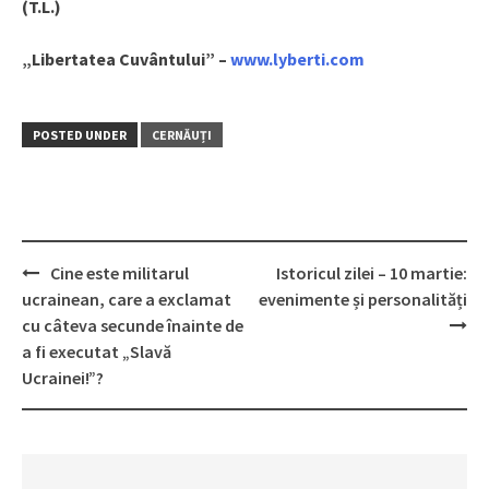
(T.L.)
„Libertatea Cuvântului” –
www.lyberti.com
POSTED UNDER
CERNĂUȚI
Cine este militarul
Istoricul zilei – 10 martie:
Post
ucrainean, care a exclamat
evenimente și personalități
navigation
cu câteva secunde înainte de
a fi executat „Slavă
Ucrainei!”?