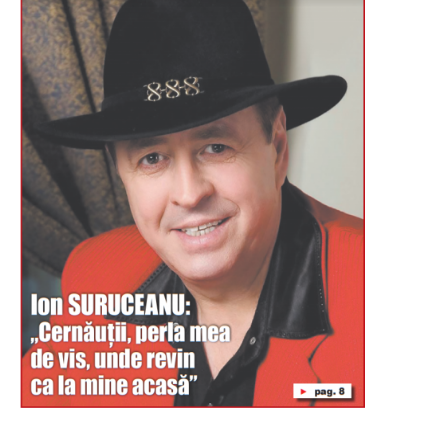
Буковина