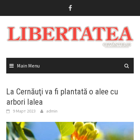
Skip
to
content
Main Menu
La Cernăuţi va fi plantată o alee cu
arbori lalea
9 Март 2023
admin