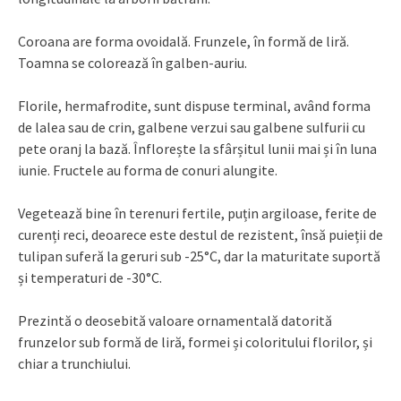
Coroana are forma ovoidală. Frunzele, în formă de liră.
Toamna se colorează în galben-auriu.
Florile, hermafrodite, sunt dispuse terminal, având forma
de lalea sau de crin, galbene verzui sau galbene sulfurii cu
pete oranj la bază. Înflorește la sfârșitul lunii mai și în luna
iunie. Fructele au forma de conuri alungite.
Vegetează bine în terenuri fertile, puțin argiloase, ferite de
curenți reci, deoarece este destul de rezistent, însă puieții de
tulipan suferă la geruri sub -25°C, dar la maturitate suportă
și temperaturi de -30°C.
Prezintă o deosebită valoare ornamentală datorită
frunzelor sub formă de liră, formei și coloritului florilor, și
chiar a trunchiului.