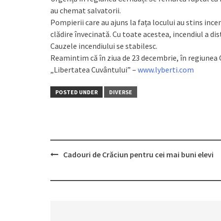
au chemat salvatorii.
Pompierii care au ajuns la fața locului au stins ince
clădire învecinată. Cu toate acestea, incendiul a dis
Cauzele incendiului se stabilesc.
Reamintim că în ziua de 23 decembrie, în regiunea Cer
„Libertatea Cuvântului” –
www.lyberti.com
POSTED UNDER
DIVERSE
Cadouri de Crăciun pentru cei mai buni elevi
Post
navigation