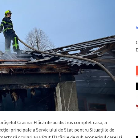
h
C
D
n orășelul Crasna. Flăcările au distrus complet casa, a
cției principale a Serviciului de Stat pentru Situațiile de
artorii oculari au văzut flăcările de sub acoperișul casei și