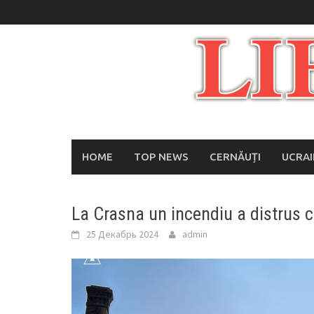
Skip
to
content
HOME
TOP NEWS
CERNĂUȚI
UCRA
La Crasna un incendiu a distrus c
25 Декабрь 2024
admin