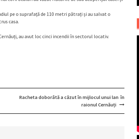
ndiul pe o suprafață de 110 metri pătrați și au salvat o
trus casa.
năuți, au avut loc cinci incendii în sectorul locativ.
Racheta doborâtă a căzut în mijlocul unui lan în
raionul Cernăuți