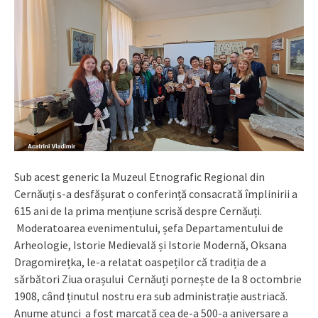
Sub acest generic la Muzeul Etnografic Regional din
Cernăuți s-a desfășurat o conferință consacrată împlinirii a
615 ani de la prima mențiune scrisă despre Cernăuți.
Moderatoarea evenimentului, șefa Departamentului de
Arheologie, Istorie Medievală și Istorie Modernă, Oksana
Dragomirețka, le-a relatat oaspeților că tradiția de a
sărbători Ziua orașului Cernăuți pornește de la 8 octombrie
1908, când ținutul nostru era sub administrație austriacă.
Anume atunci a fost marcată cea de-a 500-a aniversare a