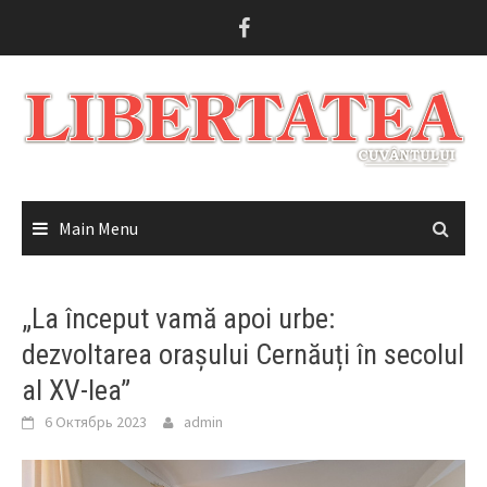
Skip
to
content
Main Menu
„La început vamă apoi urbe:
dezvoltarea orașului Cernăuți în secolul
al XV-lea”
6 Октябрь 2023
admin