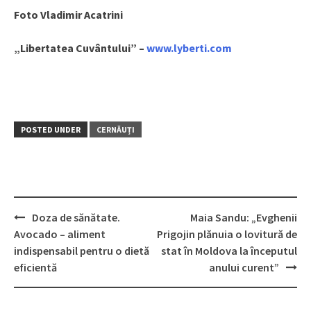
Foto Vladimir Acatrini
„Libertatea Cuvântului” –
www.lyberti.com
POSTED UNDER
CERNĂUȚI
Doza de sănătate.
Maia Sandu: „Evghenii
Post
Avocado – aliment
Prigojin plănuia o lovitură de
navigation
indispensabil pentru o dietă
stat în Moldova la începutul
eficientă
anului curent”