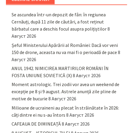
Se ascundea într-un depozit de fân: în regiunea
Cernăuți, după 11 zile de căutări, a fost reținut
bărbatul care a deschis focul asupra polițiștilor
8
Август 2026
Șeful Ministerului Apărării al României: Dacă vor veni
150 de drone, aceasta nu va mai fi o perioadă de pace
8
Август 2026
ANUL 1942. NIMICIREA MARTIRILOR ROMÂNI ÎN
FOSTA UNIUNE SOVIETICĂ (X)
8 Август 2026
Moment astrologic. Trei zodii vor avea un weekend de
excepție pe 8 și 9 august. Astrele anunță zile pline de
motive de bucurie
8 Август 2026
Milioane de ucraineni au plecat în străinătate în 2026:
câți dintre ei nu s-au întors
8 Август 2026
CAFEAUA DE DIMINEAȚĂ
8 Август 2026
8 AUGUST – ISTORICUL ZILEI
8 Август 2026