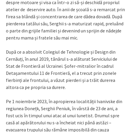
despre motoare și visa ca într-o zi să-și deschidă propriul
atelier de deservire auto. În anii de școală s-a remarcat prin
firea sa blândă și concentrarea de care dădea dovadă. După
pierderea tatălui său, Serghii s-a maturizat rapid, preluând
o parte din grijile familiei și devenind un sprijin de nădejde
pentru mama și fratele său mai mic.
După ce a absolvit Colegiul de Tehnologie și Design din
Cernăuți, în anul 2019, tânărul s-a alăturat Serviciului de
Stat de Frontieră al Ucrainei. Șofer-mitralior în cadrul
Detașamentului 11 de Frontieră, el a trecut prin zonele
fierbinți ale frontului, a văzut pierderi și a trăit durerea
altora ca pe propria sa durere.
Pe 1 noiembrie 2023, în apropierea localității Ivanivske din
regiunea Donețk, Serghii Peniuk, în vârstă de 23 de ani, a
fost ucis în timpul unui atac al unui lunetist. Drumul spre
casă al apărătorului nu s-a încheiat nici până astăzi –
evacuarea trupului său rămâne imposibilă din cauza