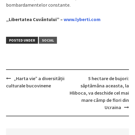
bombardamentelor constante.
„Libertatea Cuvântului” –
www.lyberti.com
POSTED UNDER
SOCIAL
„Harta vie” a diversității
5 hectare de bujori:
Post
culturale bucovinene
săptămâna aceasta, la
navigation
Hliboca, va deschide cel mai
mare câmp de flori din
Ucraina