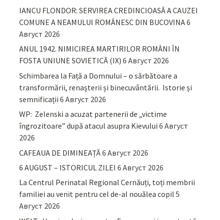
IANCU FLONDOR: SERVIREA CREDINCIOASĂ A CAUZEI
COMUNE A NEAMULUI ROMÂNESC DIN BUCOVINA
6
Август 2026
ANUL 1942. NIMICIREA MARTIRILOR ROMÂNI ÎN
FOSTA UNIUNE SOVIETICĂ (IX)
6 Август 2026
Schimbarea la Față a Domnului – o sărbătoare a
transformării, renașterii și binecuvântării. Istorie și
semnificații
6 Август 2026
WP: Zelenski a acuzat partenerii de „victime
îngrozitoare” după atacul asupra Kievului
6 Август
2026
CAFEAUA DE DIMINEAȚĂ
6 Август 2026
6 AUGUST – ISTORICUL ZILEI
6 Август 2026
La Centrul Perinatal Regional Cernăuți, toți membrii
familiei au venit pentru cel de-al nouălea copil
5
Август 2026