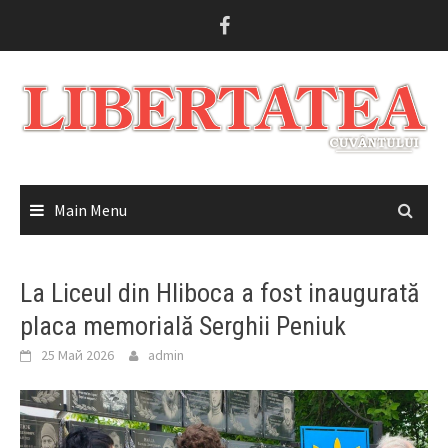
Skip
to
content
Main Menu
La Liceul din Hliboca a fost inaugurată
placa memorială Serghii Peniuk
25 Май 2026
admin