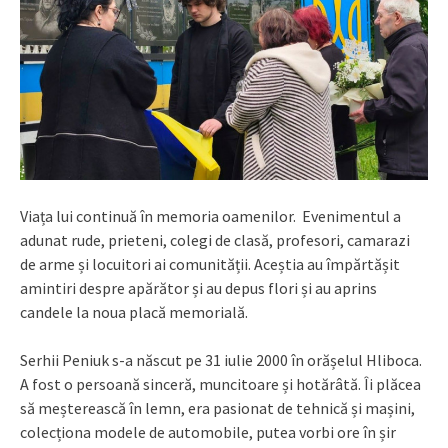
Viața lui continuă în memoria oamenilor. Evenimentul a
adunat rude, prieteni, colegi de clasă, profesori, camarazi
de arme și locuitori ai comunității. Aceștia au împărtășit
amintiri despre apărător și au depus flori și au aprins
candele la noua placă memorială.
Serhii Peniuk s-a născut pe 31 iulie 2000 în orășelul Hliboca.
A fost o persoană sinceră, muncitoare și hotărâtă. Îi plăcea
să meșterească în lemn, era pasionat de tehnică și mașini,
colecționa modele de automobile, putea vorbi ore în șir