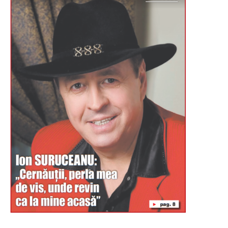
Буковина