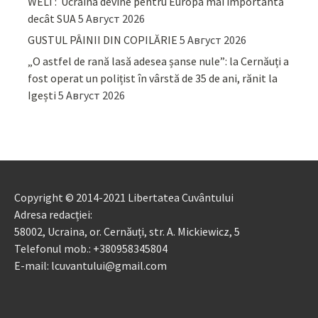
WELT: Ucraina devine pentru Europa mai importantă
decât SUA
5 Август 2026
GUSTUL PÂINII DIN COPILĂRIE
5 Август 2026
„O astfel de rană lasă adesea șanse nule”: la Cernăuți a
fost operat un polițist în vârstă de 35 de ani, rănit la
Igești
5 Август 2026
Copyright © 2014-2021 Libertatea Cuvântului
Adresa redacției:
58002, Ucraina, or. Cernăuți, str. A. Mickiewicz, 5
Telefonul mob.: +380958345804
E-mail: lcuvantului@gmail.com