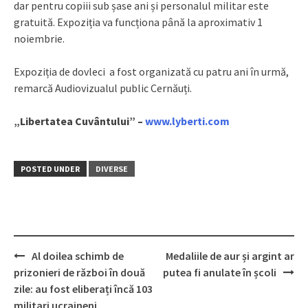
dar pentru copiii sub șase ani și personalul militar este
gratuită. Expoziția va funcționa până la aproximativ 1
noiembrie.
Expoziția de dovleci a fost organizată cu patru ani în urmă,
remarcă Audiovizualul public Cernăuți.
„Libertatea Cuvântului” –
www.lyberti.com
POSTED UNDER
DIVERSE
Al doilea schimb de
Medaliile de aur și argint ar
Post
prizonieri de război în două
putea fi anulate în școli
navigation
zile: au fost eliberați încă 103
militari ucraineni