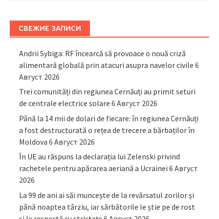
СВЕЖИЕ ЗАПИСИ
Andrii Sybiga: RF încearcă să provoace o nouă criză
alimentară globală prin atacuri asupra navelor civile
6
Август 2026
Trei comunități din regiunea Cernăuți au primit seturi
de centrale electrice solare
6 Август 2026
Până la 14 mii de dolari de fiecare: în regiunea Cernăuți
a fost destructurată o rețea de trecere a bărbaților în
Moldova
6 Август 2026
În UE au răspuns la declarația lui Zelenski privind
rachetele pentru apărarea aeriană a Ucrainei
6 Август
2026
La 99 de ani ai săi muncește de la revărsatul zorilor și
până noaptea târziu, iar sărbătorile le știe pe de rost
și le respectă cu strictețe
6 Август 2026