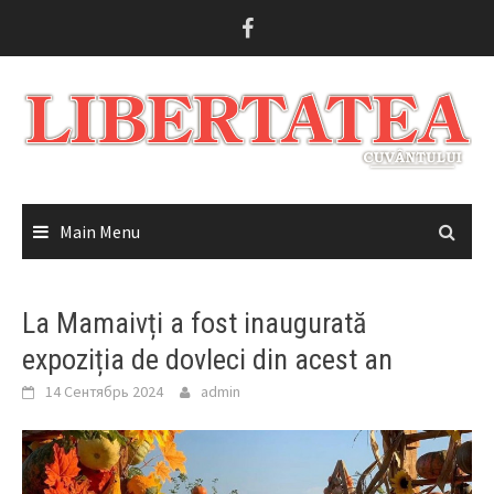
Skip
to
content
Main Menu
La Mamaivți a fost inaugurată
expoziția de dovleci din acest an
14 Сентябрь 2024
admin