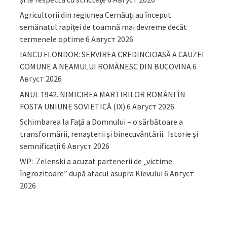
Agricultorii din regiunea Cernăuți au început
semănatul rapiței de toamnă mai devreme decât
termenele optime
6 Август 2026
IANCU FLONDOR: SERVIREA CREDINCIOASĂ A CAUZEI
COMUNE A NEAMULUI ROMÂNESC DIN BUCOVINA
6
Август 2026
ANUL 1942. NIMICIREA MARTIRILOR ROMÂNI ÎN
FOSTA UNIUNE SOVIETICĂ (IX)
6 Август 2026
Schimbarea la Față a Domnului – o sărbătoare a
transformării, renașterii și binecuvântării. Istorie și
semnificații
6 Август 2026
WP: Zelenski a acuzat partenerii de „victime
îngrozitoare” după atacul asupra Kievului
6 Август
2026