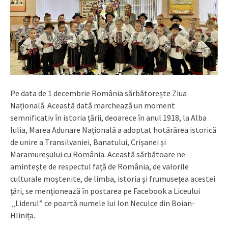
Pe data de 1 decembrie România sărbătorește Ziua
Națională. Această dată marchează un moment
semnificativ în istoria țării, deoarece în anul 1918, la Alba
Iulia, Marea Adunare Națională a adoptat hotărârea istorică
de unire a Transilvaniei, Banatului, Crișanei și
Maramureșului cu România. Această sărbătoare ne
amintește de respectul față de România, de valorile
culturale moștenite, de limba, istoria și frumusețea acestei
țări, se menționează în postarea pe Facebook a Liceului
„Liderul” ce poartă numele lui Ion Neculce din Boian-
Hlinița.