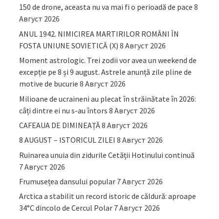
150 de drone, aceasta nu va mai fi o perioadă de pace
8
Август 2026
ANUL 1942. NIMICIREA MARTIRILOR ROMÂNI ÎN
FOSTA UNIUNE SOVIETICĂ (X)
8 Август 2026
Moment astrologic. Trei zodii vor avea un weekend de
excepție pe 8 și 9 august. Astrele anunță zile pline de
motive de bucurie
8 Август 2026
Milioane de ucraineni au plecat în străinătate în 2026:
câți dintre ei nu s-au întors
8 Август 2026
CAFEAUA DE DIMINEAȚĂ
8 Август 2026
8 AUGUST – ISTORICUL ZILEI
8 Август 2026
Ruinarea unuia din zidurile Cetății Hotinului continuă
7 Август 2026
Frumusețea dansului popular
7 Август 2026
Arctica a stabilit un record istoric de căldură: aproape
34°C dincolo de Cercul Polar
7 Август 2026