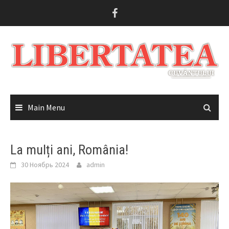
Skip
to
content
Main Menu
La mulți ani, România!
30 Ноябрь 2024
admin