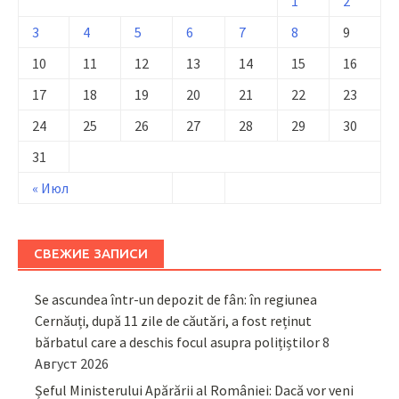
1
2
3
4
5
6
7
8
9
10
11
12
13
14
15
16
17
18
19
20
21
22
23
24
25
26
27
28
29
30
31
« Июл
СВЕЖИЕ ЗАПИСИ
Se ascundea într-un depozit de fân: în regiunea
Cernăuți, după 11 zile de căutări, a fost reținut
bărbatul care a deschis focul asupra polițiștilor
8
Август 2026
Șeful Ministerului Apărării al României: Dacă vor veni