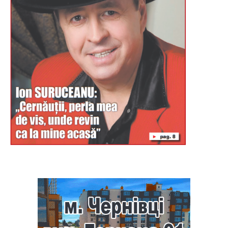
Буковина