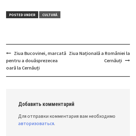
POSTED UNDER
CULTURĂ
Ziua Bucovinei, marcată
Ziua Națională a României la
Post
pentru a douăsprezecea
Cernăuți
navigation
oară la Cernăuți
Добавить комментарий
Для отправки комментария вам необходимо
авторизоваться
.