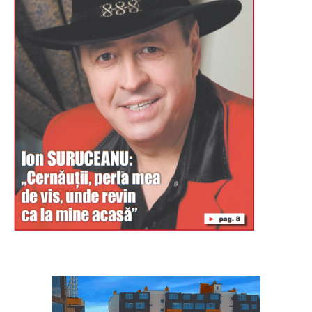
Буковина