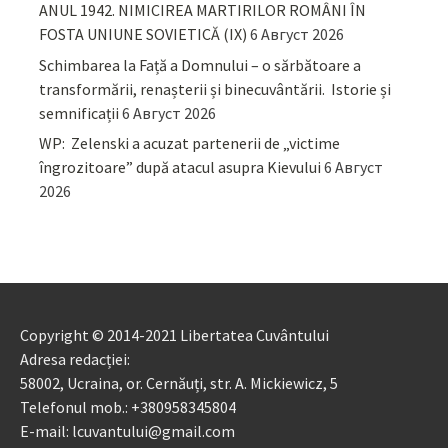
ANUL 1942. NIMICIREA MARTIRILOR ROMÂNI ÎN
FOSTA UNIUNE SOVIETICĂ (IX)
6 Август 2026
Schimbarea la Față a Domnului – o sărbătoare a
transformării, renașterii și binecuvântării. Istorie și
semnificații
6 Август 2026
WP: Zelenski a acuzat partenerii de „victime
îngrozitoare” după atacul asupra Kievului
6 Август
2026
Copyright © 2014-2021 Libertatea Cuvântului
Adresa redacției:
58002, Ucraina, or. Cernăuți, str. A. Mickiewicz, 5
Telefonul mob.: +380958345804
E-mail: lcuvantului@gmail.com