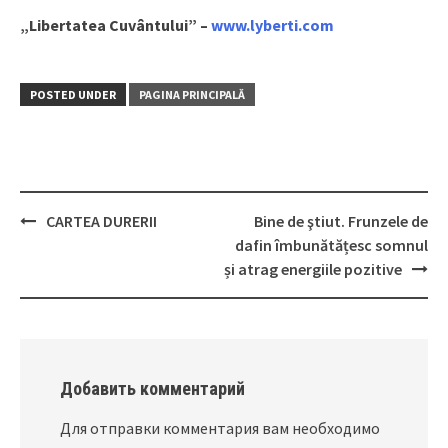
„Libertatea Cuvântului” –
www.lyberti.com
POSTED UNDER
PAGINA PRINCIPALĂ
CARTEA DURERII
Bine de ştiut. Frunzele de
Post
dafin îmbunătățesc somnul
navigation
și atrag energiile pozitive
Добавить комментарий
Для отправки комментария вам необходимо