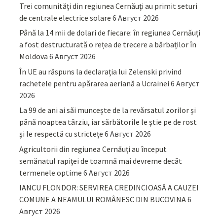
Trei comunități din regiunea Cernăuți au primit seturi
de centrale electrice solare
6 Август 2026
Până la 14 mii de dolari de fiecare: în regiunea Cernăuți
a fost destructurată o rețea de trecere a bărbaților în
Moldova
6 Август 2026
În UE au răspuns la declarația lui Zelenski privind
rachetele pentru apărarea aeriană a Ucrainei
6 Август
2026
La 99 de ani ai săi muncește de la revărsatul zorilor și
până noaptea târziu, iar sărbătorile le știe pe de rost
și le respectă cu strictețe
6 Август 2026
Agricultorii din regiunea Cernăuți au început
semănatul rapiței de toamnă mai devreme decât
termenele optime
6 Август 2026
IANCU FLONDOR: SERVIREA CREDINCIOASĂ A CAUZEI
COMUNE A NEAMULUI ROMÂNESC DIN BUCOVINA
6
Август 2026