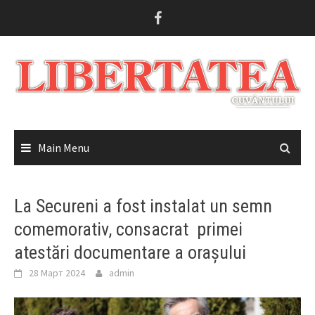
Skip
to
content
Main Menu
La Secureni a fost instalat un semn
comemorativ, consacrat primei
atestări documentare a orașului
28 Март 2024
admin