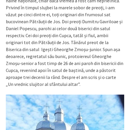
haine naționale, chiar dacă vremea a fost cam neprielnică.
Privind în timpul slujbei la marele sobor de preoți, i-am
văzut pe cinci dintre ei, toți originari din frumosul sat
bucovinean Pătrăuții de Jos. Doi preoți Dumitru Gavriloae și
Daniel Popescu, parohi ai celor două biserici din satul
respectiv. Cei doi preoți din Cupca, tatăl și fiul, ambii
originari tot din Pătrăuții de Jos. Tânărul preot de la
Biserica din satul Igești Gheorghe Zmoșu-junior. Spun așa
deoarece, regretatul său bunic, protoiereul Gheorghe
Zmoșu-senior a fost timp de 26 de ani paroh din bisericii din
Cupca, revenind apoi în satul de baștină, unde a păstorit
aproape trei decenii la rând. Despre el am scris și o carte
„Un vrednic slujitor al sfântului altar”.