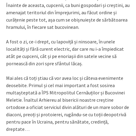
Înainte de aceasta, cupcenii, ca buni gospodari și creștini, au
amenajat teritoriul din împrejurimi, au făcut ordine și
curățenie peste tot, așa cum se obișnuiește de sărbătoarea
hramului, în fiecare sat bucovinean.
A fost o zi, ce-i drept, cu lapoviță și ninsoare, în unele
localități și fără curent electric, dar care nu i-a împiedicat
atât pe cupceni, cât și pe enoriașii din satele vecine să
pornească din zori spre sfântul lăcaș.
Mai ales că toți știau că vor avea loc și câteva evenimente
deosebite. Primul și cel mai important a fost sosirea
multașteptată a ÎPS Mitropolitul Cernăuților și Bucovinei
Meletie. Înaltul Arhiereu al bisericii noastre creștine
ortodoxe a oficiat serviciul divin alături de un mare sobor de
diaconi, preoți și protoierei, rugându-se cu toții deopotrivă
pentru pace în Ucraina, pentru sănătate, credință,
dreptate…