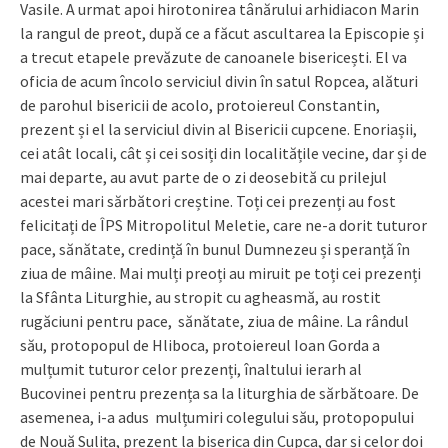
Vasile. A urmat apoi hirotonirea tânărului arhidiacon Marin
la rangul de preot, după ce a făcut ascultarea la Episcopie și
a trecut etapele prevăzute de canoanele bisericești. El va
oficia de acum încolo serviciul divin în satul Ropcea, alături
de parohul bisericii de acolo, protoiereul Constantin,
prezent și el la serviciul divin al Bisericii cupcene. Enoriașii,
cei atât locali, cât și cei sosiți din localitățile vecine, dar și de
mai departe, au avut parte de o zi deosebită cu prilejul
acestei mari sărbători creștine. Toți cei prezenți au fost
felicitați de ÎPS Mitropolitul Meletie, care ne-a dorit tuturor
pace, sănătate, credință în bunul Dumnezeu și speranță în
ziua de mâine. Mai mulți preoți au miruit pe toți cei prezenți
la Sfânta Liturghie, au stropit cu agheasmă, au rostit
rugăciuni pentru pace, sănătate, ziua de mâine. La rândul
său, protopopul de Hliboca, protoiereul Ioan Gorda a
mulțumit tuturor celor prezenți, înaltului ierarh al
Bucovinei pentru prezența sa la liturghia de sărbătoare. De
asemenea, i-a adus mulțumiri colegului său, protopopului
de Nouă Sulița, prezent la biserica din Cupca, dar și celor doi