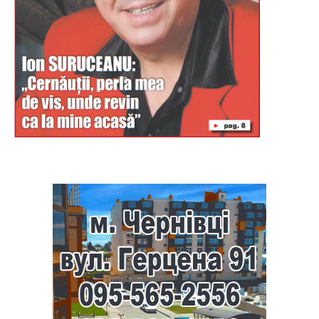
Буковина