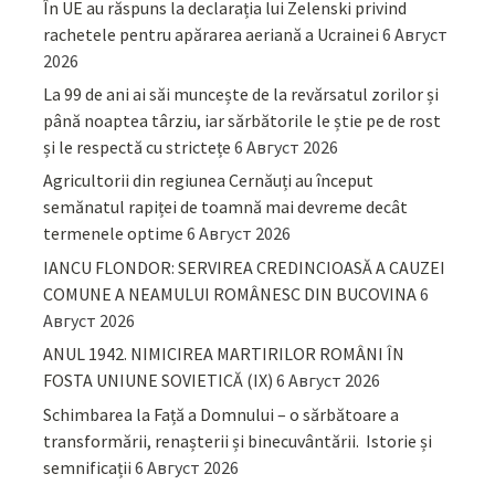
În UE au răspuns la declarația lui Zelenski privind
rachetele pentru apărarea aeriană a Ucrainei
6 Август
2026
La 99 de ani ai săi muncește de la revărsatul zorilor și
până noaptea târziu, iar sărbătorile le știe pe de rost
și le respectă cu strictețe
6 Август 2026
Agricultorii din regiunea Cernăuți au început
semănatul rapiței de toamnă mai devreme decât
termenele optime
6 Август 2026
IANCU FLONDOR: SERVIREA CREDINCIOASĂ A CAUZEI
COMUNE A NEAMULUI ROMÂNESC DIN BUCOVINA
6
Август 2026
ANUL 1942. NIMICIREA MARTIRILOR ROMÂNI ÎN
FOSTA UNIUNE SOVIETICĂ (IX)
6 Август 2026
Schimbarea la Față a Domnului – o sărbătoare a
transformării, renașterii și binecuvântării. Istorie și
semnificații
6 Август 2026