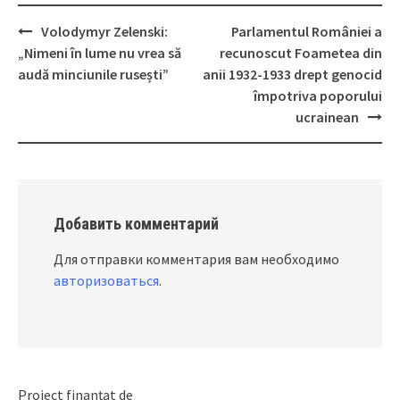
Volodymyr Zelenski:
Parlamentul României a
Post
„Nimeni în lume nu vrea să
recunoscut Foametea din
navigation
audă minciunile rusești”
anii 1932-1933 drept genocid
împotriva poporului
ucrainean
Добавить комментарий
Для отправки комментария вам необходимо
авторизоваться
.
Proiect finanțat de