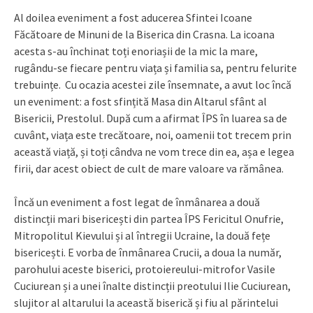
Al doilea eveniment a fost aducerea Sfintei Icoane
Făcătoare de Minuni de la Biserica din Crasna. La icoana
acesta s-au închinat toți enoriașii de la mic la mare,
rugându-se fiecare pentru viața și familia sa, pentru felurite
trebuințe. Cu ocazia acestei zile însemnate, a avut loc încă
un eveniment: a fost sfințită Masa din Altarul sfânt al
Bisericii, Prestolul. După cum a afirmat ÎPS în luarea sa de
cuvânt, viața este trecătoare, noi, oamenii tot trecem prin
această viață, și toți cândva ne vom trece din ea, așa e legea
firii, dar acest obiect de cult de mare valoare va rămânea.
Încă un eveniment a fost legat de înmânarea a două
distincții mari bisericești din partea ÎPS Fericitul Onufrie,
Mitropolitul Kievului și al întregii Ucraine, la două fețe
bisericești. E vorba de înmânarea Crucii, a doua la număr,
parohului aceste biserici, protoiereului-mitrofor Vasile
Cuciurean și a unei înalte distincții preotului Ilie Cuciurean,
slujitor al altarului la această biserică și fiu al părintelui