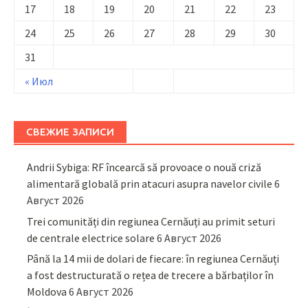
17
18
19
20
21
22
23
24
25
26
27
28
29
30
31
« Июл
СВЕЖИЕ ЗАПИСИ
Andrii Sybiga: RF încearcă să provoace o nouă criză
alimentară globală prin atacuri asupra navelor civile
6
Август 2026
Trei comunități din regiunea Cernăuți au primit seturi
de centrale electrice solare
6 Август 2026
Până la 14 mii de dolari de fiecare: în regiunea Cernăuți
a fost destructurată o rețea de trecere a bărbaților în
Moldova
6 Август 2026