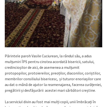
Părintele paroh Vasile Cuciurean, la rândul său, a adus
mulțumiri ÎPS pentru cinstea acordată bisericii, satului,
credincioșilor de aici, de asemenea a mulțumit
protopopilor, protoiereilor, preoților, diaconilor, coriștilor,
membrilor consiliului bisericesc, și tuturor enoriașilor care
au dat o mână de ajutor la reamenajarea, facerea curățeniei,
pregătirii și desfășurării acestei mari sărbători creștine.
La serviciul divin au fost mai mulți copii, unii îmbrăcați în