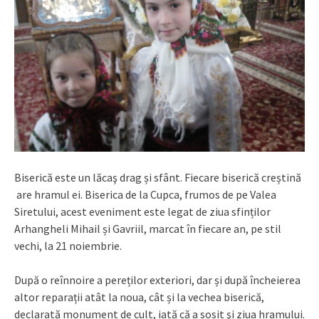
Biserică este un lăcaş drag și sfânt. Fiecare biserică creștină
are hramul ei. Biserica de la Cupca, frumos de pe Valea
Siretului, acest eveniment este legat de ziua sfinților
Arhangheli Mihail și Gavriil, marcat în fiecare an, pe stil
vechi, la 21 noiembrie.
După o reînnoire a pereților exteriori, dar și după încheierea
altor reparații atât la noua, cât și la vechea biserică,
declarată monument de cult, iată că a sosit şi ziua hramului.