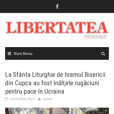
Skip
to
content
Main Menu
La Sfânta Liturghie de hramul Bisericii
din Cupca au fost înălţate rugăciuni
pentru pace în Ucraina
24 Ноябрь 2022
admin