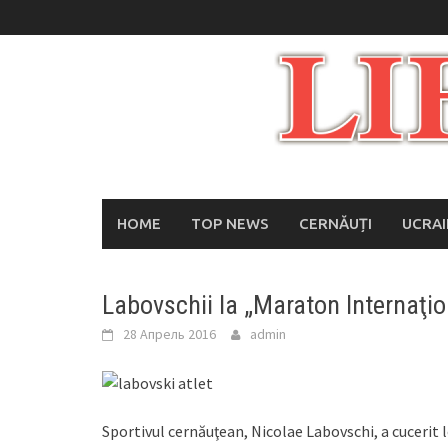
Skip
to
content
HOME
TOP NEWS
CERNĂUȚI
UCRA
Labovschii la „Maraton Internaţio
28 Апрель 2016
admin
Sportivul cernăuţean, Nicolae Labovschi, a cucerit l