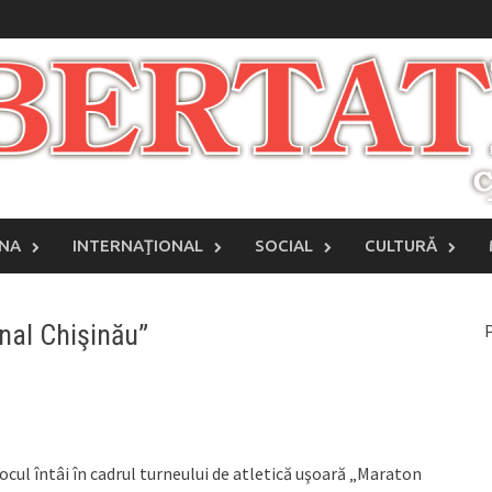
INA
INTERNAŢIONAL
SOCIAL
CULTURĂ
nal Chişinău”
P
ocul întâi în cadrul turneului de atletică uşoară „Maraton