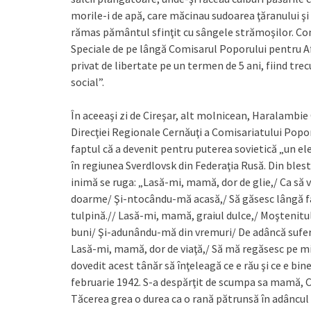
morile-i de apă, care măcinau sudoarea ţăranului şi 
rămas pământul sfinţit cu sângele strămoşilor. Con
Speciale de pe lângă Comisarul Poporului pentru Afa
privat de libertate pe un termen de 5 ani, fiind tre
social”.
În aceeaşi zi de Cireşar, alt molnicean, Haralambie
Direcţiei Regionale Cernăuţi a Comisariatului Poporul
faptul că a devenit pentru puterea sovietică „un el
în regiunea Sverdlovsk din Federaţia Rusă. Din bles
inimă se ruga: „Lasă-mi, mamă, dor de glie,/ Ca să vi
doarme/ Şi-ntocându-mă acasă,/ Să găsesc lângă fân
tulpină.// Lasă-mi, mamă, graiul dulce,/ Moştenitul
buni/ Şi-adunându-mă din vremuri/ De adâncă suferi
Lasă-mi, mamă, dor de viaţă,/ Să mă regăsesc pe mine
dovedit acest tânăr să înţeleagă ce e rău şi ce e bin
februarie 1942. S-a despărţit de scumpa sa mamă, C
Tăcerea grea o durea ca o rană pătrunsă în adâncul