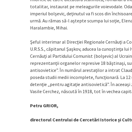
totalitar, instaurat pe meleagurile voievodale. Oda
imperiul bolşevic, deţinutul va fi scos din închisoar
urmă. Au rămas să-l aştepte scumpa lui soţie, Elena
Haralambie, Mihai.
Şeful interimar al Direcţiei Regionale Cernăuţi a C
U.R.S.S., căpitanul Şaşkov, aducea la cunoştinţa lui
Cernăuţi al Partidului Comunist (bolşevic) al Ucraine
reprezentanţii organelor represive 18 băştinaşi, sus
antisovietice”. În numărul arestaţilor a intrat Clau
poseda studii medii incomplete, funcţionară. La 12
detenţie „pentru agitaţie antisovietică”. În aceeaşi z
Vasile Cerchez, născută în 1918, tot în vechea capit
Petru GRIOR,
directorul Centrului de Cercetări Istorice şi Cult