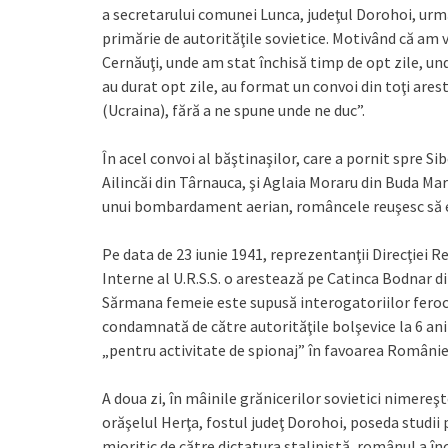
a secretarului comunei Lunca, judeţul Dorohoi, urm
primărie de autorităţile sovietice. Motivând că am v
Cernăuţi, unde am stat închisă timp de opt zile, un
au durat opt zile, au format un convoi din toţi ares
(Ucraina), fără a ne spune unde ne duc”.
În acel convoi al băştinaşilor, care a pornit spre Sib
Ailincăi din Târnauca, şi Aglaia Moraru din Buda Mar
unui bombardament aerian, româncele reuşesc să ev
Pe data de 23 iunie 1941, reprezentanţii Direcţiei 
Interne al U.R.S.S. o arestează pe Catinca Bodnar di
Sărmana femeie este supusă interogatoriilor feroce
condamnată de către autorităţile bolşevice la 6 ani
„pentru activitate de spionaj” în favoarea Românie
A doua zi, în mâinile grănicerilor sovietici nimereş
orăşelul Herţa, fostul judeţ Dorohoi, poseda studii 
mioritic de către dictatura stalinistă, românul a înc