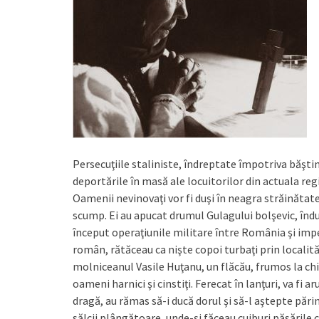
Persecuţiile staliniste, îndreptate împotriva băştina
deportările în masă ale locuitorilor din actuala reg
Oamenii nevinovaţi vor fi duşi în neagra străinătate
scump. Ei au apucat drumul Gulagului bolşevic, îndur
început operaţiunile militare între România şi imperi
român, rătăceau ca nişte copoi turbaţi prin localită
molniceanul Vasile Huţanu, un flăcău, frumos la ch
oameni harnici şi cinstiţi. Ferecat în lanţuri, va fi 
dragă, au rămas să-i ducă dorul şi să-l aştepte părinţi
sălcii plângătoare, unde-şi făceau cuiburi păsările 