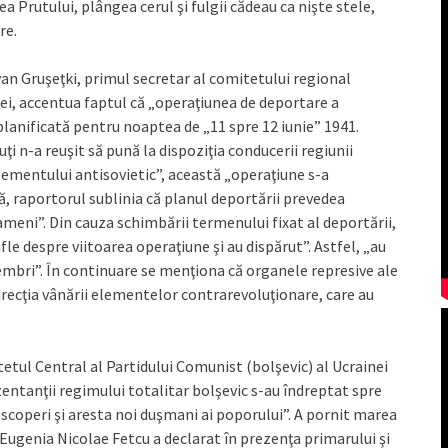
ea Prutului, plângea cerul şi fulgii cădeau ca nişte stele,
re.
Ivan Gruşeţki, primul secretar al comitetului regional
nei, accentua faptul că „operaţiunea de deportare a
lanificată pentru noaptea de „11 spre 12 iunie” 1941.
uţi n-a reuşit să pună la dispoziţia conducerii regiunii
mentului antisovietic”, această „operaţiune s-a
ă, raportorul sublinia că planul deportării prevedea
oameni”. Din cauza schimbării termenului fixat al deportării,
le despre viitoarea operaţiune şi au dispărut”. Astfel, „au
embri”. În continuare se menţiona că organele represive ale
direcţia vânării elementelor contrarevoluţionare, care au
tetul Central al Partidului Comunist (bolşevic) al Ucrainei
ezentanţii regimului totalitar bolşevic s-au îndreptat spre
descoperi şi aresta noi duşmani ai poporului”. A pornit marea
Eugenia Nicolae Fetcu a declarat în prezenţa primarului şi