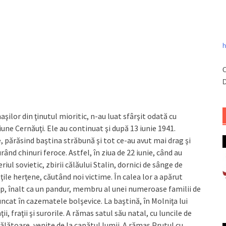
h
C
D
şilor din ţinutul mioritic, n-au luat sfârşit odată cu
iune Cernăuţi. Ele au continuat şi după 13 iunie 1941.
, părăsind baştina străbună şi tot ce-au avut mai drag şi
ând chinuri feroce. Astfel, în ziua de 22 iunie, când au
ul sovietic, zbirii călăului Stalin, dornici de sânge de
ţile herţene, căutând noi victime. În calea lor a apărut
ip, înalt ca un pandur, membru al unei numeroase familii de
aruncat în cazematele bolşevice. La baştină, în Molniţa lui
i, fraţii şi surorile. A rămas satul său natal, cu luncile de
călătoare, venite de la capătul lumii. A rămas Prutul cu