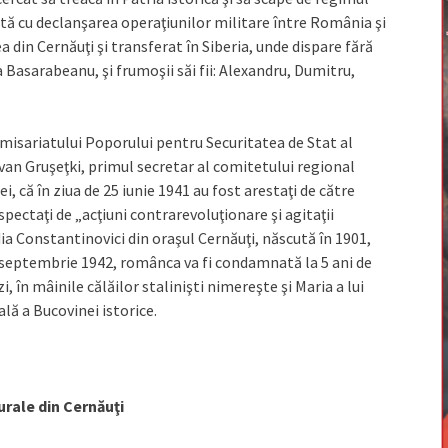
tă cu declanşarea operaţiunilor militare între România şi
ea din Cernăuţi şi transferat în Siberia, unde dispare fără
 Basarabeanu, şi frumoşii săi fii: Alexandru, Dumitru,
omisariatului Poporului pentru Securitatea de Stat al
 Ivan Gruşeţki, primul secretar al comitetului regional
i, că în ziua de 25 iunie 1941 au fost arestaţi de către
pectaţi de „acţiuni contrarevoluţionare şi agitaţii
dia Constantinovici din oraşul Cernăuţi, născută în 1901,
 septembrie 1942, românca va fi condamnată la 5 ani de
i, în mâinile călăilor stalinişti nimereşte şi Maria a lui
ală a Bucovinei istorice.
urale din Cernăuţi