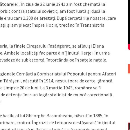
ătoarele: „În ziua de 22 iunie 1941 am fost chemată la
orbit contra statului sovietic, am fost luată şi dusă la
de erau cam 1.300 de arestaţi. După cercetările noastre, care
taţii şi am plecat înspre Hotin, trecând în Transnistria
eria, la finele Cireşarului însângerat, se aflau şi Elena
e. Ambele localităţi fac parte din Ţinutul Herţei. În urma
adeze de sub escortă, întorcându-se în satele natale.
Regionale Cernăuţi a Comisariatului Poporului pentru Afaceri
n Tărăşeni, născută în 1914, neştiutoare de carte, ţărancă.
 timp de 20 de luni. La 3 martie 1943, românca va fi
 de detenţie într-un lagăr stalinist de muncă corecţională
i.
te Vasile al lui Gheorghe Basarabeanu, născut în 1885, în
primare, croitor. Îngrozit de teroarea desfăşurată în ţinutul
ercat să treacă în Patria istorică şi să scape de regimul