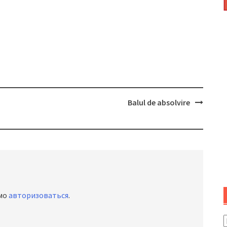
Balul de absolvire
имо
авторизоваться
.