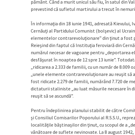
pământ. Când a murit unicul său fiu, în satul din Val
prevestind că sufletul martirului a trecut în nemuri
În informaţia din 18 iunie 1941, adresată Kievului, 
Cernăuţi al Partidului Comunist (bolşevic) al Ucrai
elementelor contrarevoluţionare” din ţinut a fost p
Reieşind din faptul că Instituţia feroviară din Cernă
numărul necesar de vagoane pentru „deportarea ele
desfăşurat în noaptea de 12 spre 13 iunie”. Totodat
„ridicarea a 2.333 de familii, cu un număr de 8.009 
„unele elemente contrarevoluţionare au reuşit să af
fost ridicate 2.279 de familii, numărând 7.720 de m
dictaturii staliniste „au luat măsurile necesare în 
reuşit să se ascundă”.
Pentru îndeplinirea planului stabilit de către Comi
şi Consiliul Comisarilor Poporului al R.S.S.U., repr
localităţile băştinaşilor din ţinut, cu scopul de a „
vânătoare de suflete nevinovate. La 8 august 1942, 