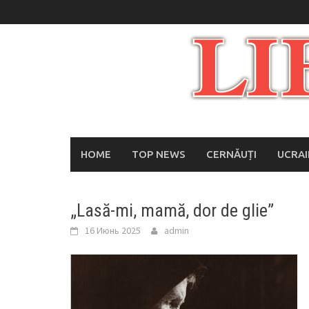
Skip
to
content
HOME
TOP NEWS
CERNĂUȚI
UCRA
„Lasă-mi, mamă, dor de glie”
16 Июнь 2025
admin