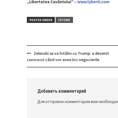
„Libertatea Cuvântului” –
www.lyberti.com
POSTED UNDER
ISTORIE
Zelenski se va întâlni cu Trump: a devenit
Post
cunoscut când vor avea loc negocierile
navigation
Добавить комментарий
Для отправки комментария вам необход