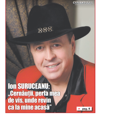
Буковина