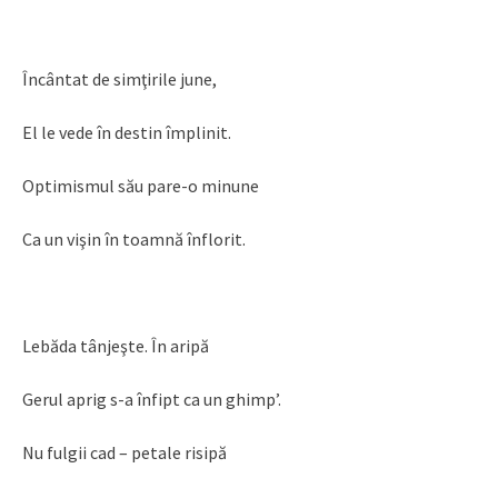
Încântat de simţirile june,
El le vede în destin împlinit.
Optimismul său pare-o minune
Ca un vişin în toamnă înflorit.
Lebăda tânjeşte. În aripă
Gerul aprig s-a înfipt ca un ghimp’.
Nu fulgii cad – petale risipă