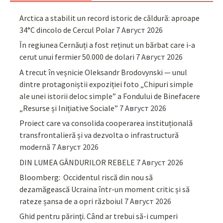
Arctica a stabilit un record istoric de căldură: aproape
34°C dincolo de Cercul Polar
7 Август 2026
În regiunea Cernăuți a fost reținut un bărbat care i-a
cerut unui fermier 50.000 de dolari
7 Август 2026
A trecut în veșnicie Oleksandr Brodovynski — unul
dintre protagoniștii expoziției foto „Chipuri simple
ale unei istorii deloc simple” a Fondului de Binefacere
„Resurse și Inițiative Sociale”
7 Август 2026
Proiect care va consolida cooperarea instituțională
transfrontalieră și va dezvolta o infrastructură
modernă
7 Август 2026
DIN LUMEA GÂNDURILOR REBELE
7 Август 2026
Bloomberg: Occidentul riscă din nou să
dezamăgească Ucraina într-un moment critic și să
rateze șansa de a opri războiul
7 Август 2026
Ghid pentru părinţi. Când ar trebui să-i cumperi