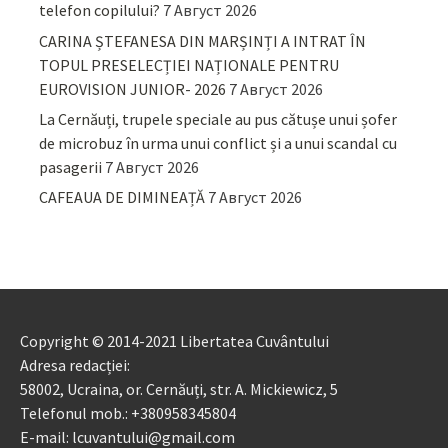
telefon copilului?
7 Август 2026
CARINA ȘTEFANESA DIN MARȘINȚI A INTRAT ÎN
TOPUL PRESELECȚIEI NAȚIONALE PENTRU
EUROVISION JUNIOR- 2026
7 Август 2026
La Cernăuți, trupele speciale au pus cătușe unui șofer
de microbuz în urma unui conflict și a unui scandal cu
pasagerii
7 Август 2026
CAFEAUA DE DIMINEAȚĂ
7 Август 2026
Copyright © 2014-2021 Libertatea Cuvântului
Adresa redacției:
58002, Ucraina, or. Cernăuți, str. A. Mickiewicz, 5
Telefonul mob.: +380958345804
E-mail: lcuvantului@gmail.com