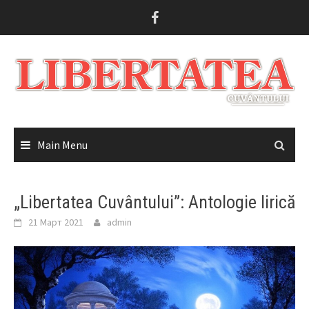
Skip
to
content
Main Menu
„Libertatea Cuvântului”: Antologie lirică
21 Март 2021
admin