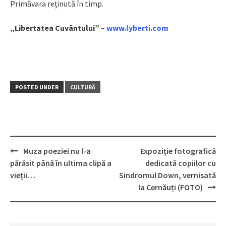
Primăvara reţinută în timp.
„Libertatea Cuvântului” –
www.lyberti.com
POSTED UNDER
CULTURĂ
Muza poeziei nu l-a
Expoziție fotografică
Post
părăsit până în ultima clipă a
dedicată copiilor cu
navigation
vieţii…
Sindromul Down, vernisată
la Cernăuți (FOTO)