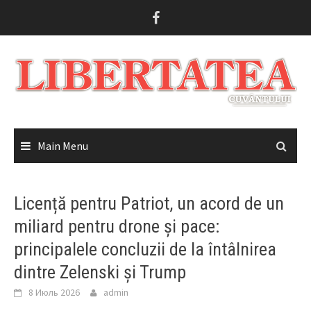
Skip
to
content
Main Menu
Licență pentru Patriot, un acord de un
miliard pentru drone și pace:
principalele concluzii de la întâlnirea
dintre Zelenski și Trump
8 Июль 2026
admin