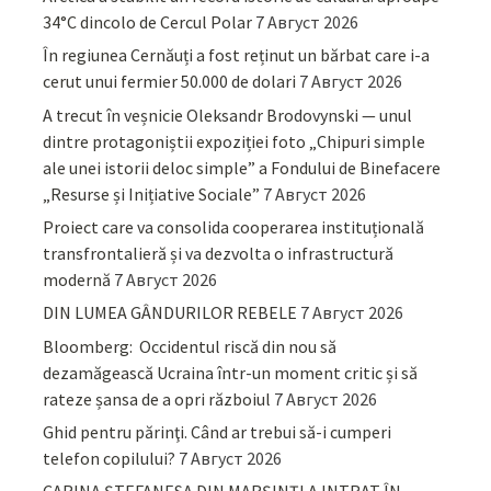
34°C dincolo de Cercul Polar
7 Август 2026
În regiunea Cernăuți a fost reținut un bărbat care i-a
cerut unui fermier 50.000 de dolari
7 Август 2026
A trecut în veșnicie Oleksandr Brodovynski — unul
dintre protagoniștii expoziției foto „Chipuri simple
ale unei istorii deloc simple” a Fondului de Binefacere
„Resurse și Inițiative Sociale”
7 Август 2026
Proiect care va consolida cooperarea instituțională
transfrontalieră și va dezvolta o infrastructură
modernă
7 Август 2026
DIN LUMEA GÂNDURILOR REBELE
7 Август 2026
Bloomberg: Occidentul riscă din nou să
dezamăgească Ucraina într-un moment critic și să
rateze șansa de a opri războiul
7 Август 2026
Ghid pentru părinţi. Când ar trebui să-i cumperi
telefon copilului?
7 Август 2026