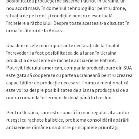
posibilitatea producției de sisteme Patriot în Ucraina, un
nou acord masiv în domeniul tehnologiilor pentru drone,
situația de pe front și condițiile pentru o eventuală
încheiere a războiului. Despre toate acestea s-a discutat în
urma întâlnirii de la Ankara.
Una dintre cele mai importante declarații de la finalul
întrevederii a fost posibilitatea de a lansa în Ucraina
producția de sisteme de rachete antiaeriene Patriot.
Potrivit liderului american, compania producătoare din SUA
este gata să coopereze cu partea ucraineană pentru crearea
capacităților de producție necesare. Trump a menționat că
este vorba despre posibilitatea de a lansa producția și de a
onora comanda în termen de două până la trei luni.
Pentru Ucraina, care este supusă în mod regulat atacurilor
rusești cu rachete balistice, problema consolidării apărării
antiaeriene rămâne una dintre principalele priorități.