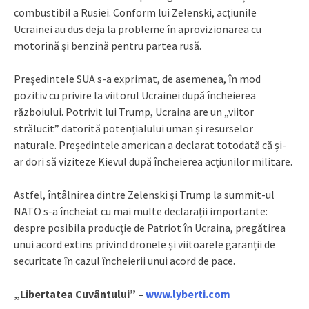
combustibil a Rusiei. Conform lui Zelenski, acțiunile
Ucrainei au dus deja la probleme în aprovizionarea cu
motorină și benzină pentru partea rusă.
Președintele SUA s-a exprimat, de asemenea, în mod
pozitiv cu privire la viitorul Ucrainei după încheierea
războiului. Potrivit lui Trump, Ucraina are un „viitor
strălucit” datorită potențialului uman și resurselor
naturale. Președintele american a declarat totodată că și-
ar dori să viziteze Kievul după încheierea acțiunilor militare.
Astfel, întâlnirea dintre Zelenski și Trump la summit-ul
NATO s-a încheiat cu mai multe declarații importante:
despre posibila producție de Patriot în Ucraina, pregătirea
unui acord extins privind dronele și viitoarele garanții de
securitate în cazul încheierii unui acord de pace.
„Libertatea Cuvântului” –
www.lyberti.com