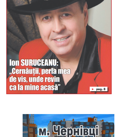
Буковина