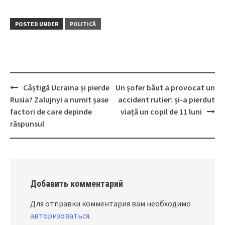
POSTED UNDER
POLITICĂ
Câștigă Ucraina și pierde
Un șofer băut a provocat un
Post
Rusia? Zalujnyi a numit șase
accident rutier: și-a pierdut
navigation
factori de care depinde
viață un copil de 11 luni
răspunsul
Добавить комментарий
Для отправки комментария вам необходимо
авторизоваться
.