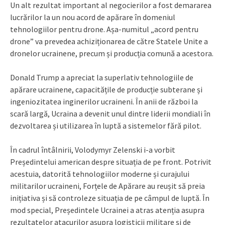
Un alt rezultat important al negocierilor a fost demararea
lucrărilor la un nou acord de apărare în domeniul
tehnologiilor pentru drone. Așa-numitul „acord pentru
drone” va prevedea achiziționarea de către Statele Unite a
dronelor ucrainene, precum și producția comună a acestora.
Donald Trump a apreciat la superlativ tehnologiile de
apărare ucrainene, capacitățile de producție subterane și
ingeniozitatea inginerilor ucraineni. În anii de război la
scară largă, Ucraina a devenit unul dintre liderii mondiali în
dezvoltarea și utilizarea în luptă a sistemelor fără pilot.
În cadrul întâlnirii, Volodymyr Zelenski i-a vorbit
Președintelui american despre situația de pe front. Potrivit
acestuia, datorită tehnologiilor moderne și curajului
militarilor ucraineni, Forțele de Apărare au reușit să preia
inițiativa și să controleze situația de pe câmpul de luptă. În
mod special, Președintele Ucrainei a atras atenția asupra
rezultatelor atacurilor asupra logisticii militare și de