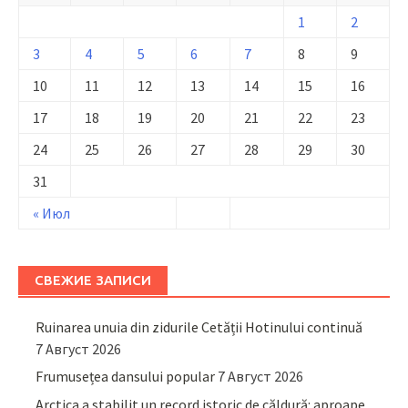
1
2
3
4
5
6
7
8
9
10
11
12
13
14
15
16
17
18
19
20
21
22
23
24
25
26
27
28
29
30
31
« Июл
СВЕЖИЕ ЗАПИСИ
Ruinarea unuia din zidurile Cetății Hotinului continuă
7 Август 2026
Frumusețea dansului popular
7 Август 2026
Arctica a stabilit un record istoric de căldură: aproape