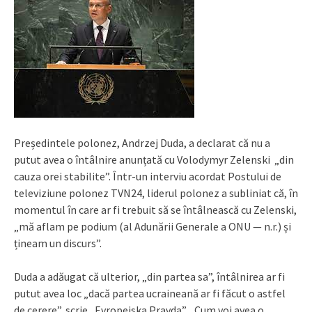
Președintele polonez, Andrzej Duda, a declarat că nu a
putut avea o întâlnire anunțată cu Volodymyr Zelenski „din
cauza orei stabilite”. Într-un interviu acordat Postului de
televiziune polonez TVN24, liderul polonez a subliniat că, în
momentul în care ar fi trebuit să se întâlnească cu Zelenski,
„mă aflam pe podium (al Adunării Generale a ONU — n.r.) și
țineam un discurs”.
Duda a adăugat că ulterior, „din partea sa”, întâlnirea ar fi
putut avea loc „dacă partea ucraineană ar fi făcut o astfel
de cerere”, scrie „Evropeiska Pravda”. „Cum voi avea o