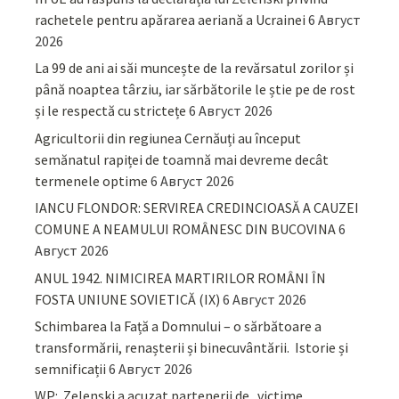
rachetele pentru apărarea aeriană a Ucrainei
6 Август
2026
La 99 de ani ai săi muncește de la revărsatul zorilor și
până noaptea târziu, iar sărbătorile le știe pe de rost
și le respectă cu strictețe
6 Август 2026
Agricultorii din regiunea Cernăuți au început
semănatul rapiței de toamnă mai devreme decât
termenele optime
6 Август 2026
IANCU FLONDOR: SERVIREA CREDINCIOASĂ A CAUZEI
COMUNE A NEAMULUI ROMÂNESC DIN BUCOVINA
6
Август 2026
ANUL 1942. NIMICIREA MARTIRILOR ROMÂNI ÎN
FOSTA UNIUNE SOVIETICĂ (IX)
6 Август 2026
Schimbarea la Față a Domnului – o sărbătoare a
transformării, renașterii și binecuvântării. Istorie și
semnificații
6 Август 2026
WP: Zelenski a acuzat partenerii de „victime