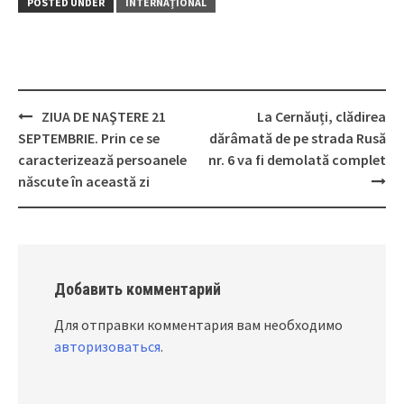
POSTED UNDER
INTERNAŢIONAL
ZIUA DE NAŞTERE 21
La Cernăuți, clădirea
Post
SEPTEMBRIE. Prin ce se
dărâmată de pe strada Rusă
navigation
caracterizează persoanele
nr. 6 va fi demolată complet
născute în această zi
Добавить комментарий
Для отправки комментария вам необходимо
авторизоваться
.