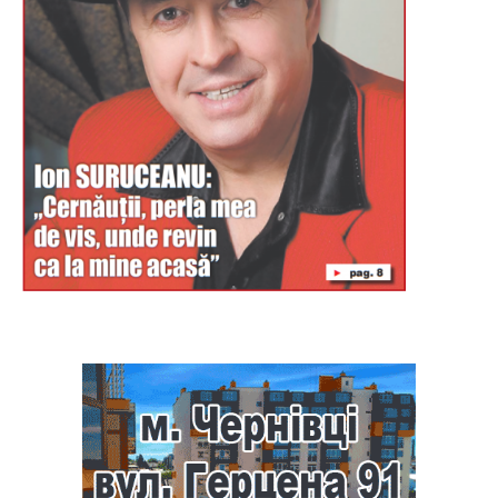
Буковина