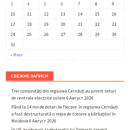
3
4
5
6
7
8
9
10
11
12
13
14
15
16
17
18
19
20
21
22
23
24
25
26
27
28
29
30
31
« Июл
СВЕЖИЕ ЗАПИСИ
Trei comunități din regiunea Cernăuți au primit seturi
de centrale electrice solare
6 Август 2026
Până la 14 mii de dolari de fiecare: în regiunea Cernăuți
a fost destructurată o rețea de trecere a bărbaților în
Moldova
6 Август 2026
În UE au răspuns la declarația lui Zelenski privind