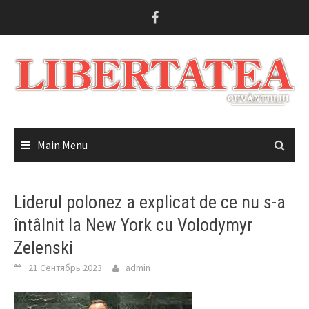
Skip
to
content
Main Menu
Liderul polonez a explicat de ce nu s-a
întâlnit la New York cu Volodymyr
Zelenski
21 Сентябрь 2023
admin