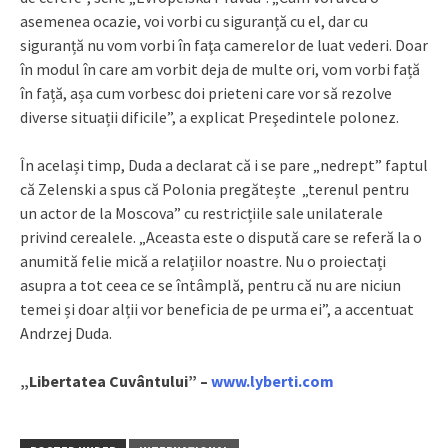
asemenea ocazie, voi vorbi cu siguranță cu el, dar cu
siguranță nu vom vorbi în faţa camerelor de luat vederi. Doar
în modul în care am vorbit deja de multe ori, vom vorbi față
în față, așa cum vorbesc doi prieteni care vor să rezolve
diverse situații dificile”, a explicat Preşedintele polonez.
În același timp, Duda a declarat că i se pare „nedrept” faptul
că Zelenski a spus că Polonia pregătește „terenul pentru
un actor de la Moscova” cu restricțiile sale unilaterale
privind cerealele. „Aceasta este o dispută care se referă la o
anumită felie mică a relațiilor noastre. Nu o proiectați
asupra a tot ceea ce se întâmplă, pentru că nu are niciun
temei și doar alții vor beneficia de pe urma ei”, a accentuat
Andrzej Duda.
„Libertatea Cuvântului” –
www.lyberti.com