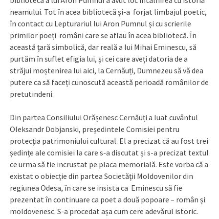
bibliotecă a lui Aron Pumnul a avut loc întâlnirea cu istoria
neamului. Tot în acea bibliotecă și-a forjat limbajul poetic,
în contact cu Lepturariul lui Aron Pumnul și cu scrierile
primilor poeți români care se aflau în acea bibliotecă. În
această țară simbolică, dar reală a lui Mihai Eminescu, să
purtăm în suflet efigia lui, și cei care aveți datoria de a
străjui moștenirea lui aici, la Cernăuți, Dumnezeu să vă dea
putere ca să faceți cunoscută această perioadă românilor de
pretutindeni.
Din partea Consiliului Orășenesc Cernăuți a luat cuvântul
Oleksandr Dobjanski, președintele Comisiei pentru
protecția patrimoniului cultural. El a precizat că au fost trei
ședințe ale comisiei la care s-a discutat și s-a precizat textul
ce urma să fie incrustat pe placa memorială. Este vorba că a
existat o obiecție din partea Societății Moldovenilor din
regiunea Odesa, în care se insista ca Eminescu să fie
prezentat în continuare ca poet a două popoare – român și
moldovenesc. S-a procedat așa cum cere adevărul istoric.