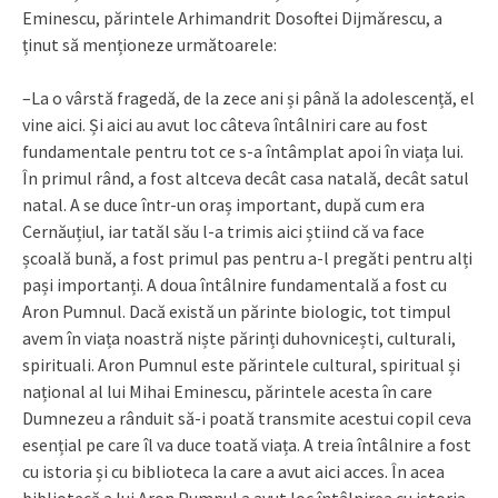
Eminescu, părintele Arhimandrit Dosoftei Dijmărescu, a
ținut să menționeze următoarele:
–La o vârstă fragedă, de la zece ani și până la adolescență, el
vine aici. Și aici au avut loc câteva întâlniri care au fost
fundamentale pentru tot ce s-a întâmplat apoi în viața lui.
În primul rând, a fost altceva decât casa natală, decât satul
natal. A se duce într-un oraș important, după cum era
Cernăuțiul, iar tatăl său l-a trimis aici știind că va face
școală bună, a fost primul pas pentru a-l pregăti pentru alți
pași importanți. A doua întâlnire fundamentală a fost cu
Aron Pumnul. Dacă există un părinte biologic, tot timpul
avem în viața noastră niște părinți duhovnicești, culturali,
spirituali. Aron Pumnul este părintele cultural, spiritual și
național al lui Mihai Eminescu, părintele acesta în care
Dumnezeu a rânduit să-i poată transmite acestui copil ceva
esențial pe care îl va duce toată viața. A treia întâlnire a fost
cu istoria și cu biblioteca la care a avut aici acces. În acea