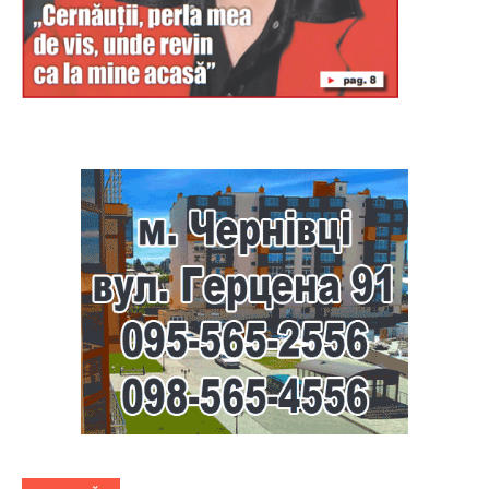
Буковина