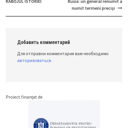
Post
RĂBOJUL ISTORIEI
Rusia: un general renumit a
navigation
numit termeni preciși
Добавить комментарий
Для отправки комментария вам необходимо
авторизоваться
.
Proiect finanțat de