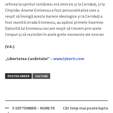
referea la spiritul românesc era interzis și la Cernăuți, și la
Chișinău. Anume Eminescu a fost personalitatea care a
reușit să învingă aceste bariere ideologice și la Cernăuți a
fost numită strada Eminescu, au apărut primele însemne.
Datorită lui Eminescu noi am reușit să trecem prin acele
timpuri și să rezistăm în acele grele momente ale istoriei.
(V.K.)
„Libertatea Cuvântului” –
www.lyberti.com
POSTED UNDER
CULTURĂ
5 SEPTEMBRIE – NUME PE
Cât timp mai poate lupta