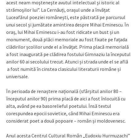
acest neam moşteneşte avutul intelectual şi istoric al
strămoşilor lui”. La Cernăuți, orașul unde a învățat
Luceafărul poeziei românești, este păstrată pe parcursul
unui secol și jumătate amintirea despre Mihai Eminescu. În
oraș, lui Mihai Eminescu i-au fost ridicate un bust și un
monument, două plăci memoriale au fost fixate pe fațada
clădirilor școlilor unde el a învățat. Prima placă memorială
a fost inaugurată pe clădirea fostului Gimnaziu la începutul
anilor 60 ai secolului trecut. Atunci și strada unde el se află
a fost numită în cinstea clasicului literaturii române și
universale.
În perioada de renaștere națională (sfârșitul anilor 80 –
începutul anilor 90) prima placă de aici a fost înlocuită cu
alta, având pe ea basorelieful poetului. Însă textul
corespundea epocii sovietice, când Mihai Eminescu era
considerat poet a două popoare – român și moldovenesc.
Anul acesta Centrul Cultural Român „Eudoxiu Hurmuzachi”