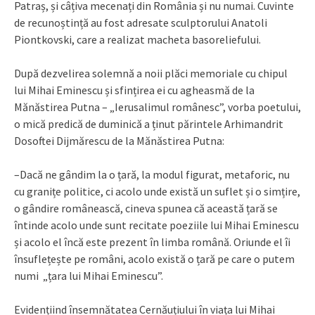
Patraș, și câțiva mecenați din România și nu numai. Cuvinte
de recunoștință au fost adresate sculptorului Anatoli
Piontkovski, care a realizat macheta basoreliefului.
După dezvelirea solemnă a noii plăci memoriale cu chipul
lui Mihai Eminescu și sfințirea ei cu agheasmă de la
Mănăstirea Putna – „Ierusalimul românesc”, vorba poetului,
o mică predică de duminică a ținut părintele Arhimandrit
Dosoftei Dijmărescu de la Mănăstirea Putna:
–Dacă ne gândim la o țară, la modul figurat, metaforic, nu
cu granițe politice, ci acolo unde există un suflet și o simțire,
o gândire românească, cineva spunea că această țară se
întinde acolo unde sunt recitate poeziile lui Mihai Eminescu
și acolo el încă este prezent în limba română. Oriunde el îi
însuflețește pe români, acolo există o țară pe care o putem
numi „țara lui Mihai Eminescu”.
Evidențiind însemnătatea Cernăuțiului în viața lui Mihai