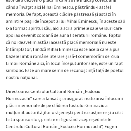
este de a dezveli o placă în care să fie indicați corect anii
când a învățat aici Mihai Eminescu, păstrându-i astfel
memoria. De fapt, această clădire păstrează și astăzi în
amintire pașii de început ai lui Mihai Eminescu, în aceste săli
s-a format spiritul său, aici a scris primele sale versuri care
apoi au devenit coloană de aur a literaturii române. Faptul
că noi dezvelim astăzi această placă memorială nu este
întâmplător, fiindcă Mihai Eminescu este acela care a pus
bazele limbii române literare și să-l comemorăm de Ziua
Limbii Române aici, în locul începuturilor sale, este un fapt
simbolic. Este un mare semn de recunoștință față de poetul
nostru național.
Directoarea Centrului Cultural Român „Eudoxiu
Hurmuzachi” care a lansat și a asigurat realizarea înlocuirii
plăcii memoriale de pe clădirea fostului Gimnaziu a
mulțumit autorităților orășenești pentru susținere și a citit
lista sponsorilor, printre ei figurând vicepreședintele
Centrului Cultural Român „Eudoxiu Hurmuzachi”, Eugen