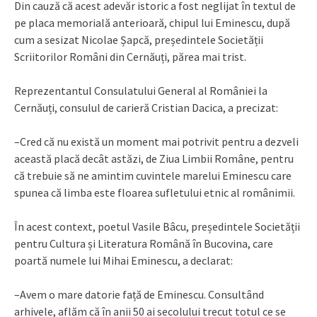
Din cauză că acest adevăr istoric a fost neglijat în textul de
pe placa memorială anterioară, chipul lui Eminescu, după
cum a sesizat Nicolae Șapcă, președintele Societății
Scriitorilor Români din Cernăuți, părea mai trist.
Reprezentantul Consulatului General al României la
Cernăuți, consulul de carieră Cristian Dacica, a precizat:
–Cred că nu există un moment mai potrivit pentru a dezveli
această placă decât astăzi, de Ziua Limbii Române, pentru
că trebuie să ne amintim cuvintele marelui Eminescu care
spunea că limba este floarea sufletului etnic al românimii.
În acest context, poetul Vasile Bâcu, președintele Societății
pentru Cultura și Literatura Română în Bucovina, care
poartă numele lui Mihai Eminescu, a declarat:
–Avem o mare datorie față de Eminescu. Consultând
arhivele, aflăm că în anii 50 ai secolului trecut totul ce se