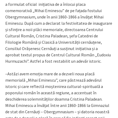
a formulat oficial inițiativa de a înlocui placa
comemorativă „Mihai Eminescu” de pe fațada fostului
Obergymnasium, unde în anii 1860-1866 a învățat Mihai
Eminescu. După cum a declarat la festivitatea de inaugurare
și sfințire a noii plăci memoriale, directoarea Centrului
Cultural Român, Cristina Paladean, șefa Catedrei de
Filologie Română și Clasică a Universității cernăuțene,
Consiliul Orășenesc Cernăuți a susținut inițiativa și a
aprobat textul propus de Centrul Cultural Român „Eudoxiu
Hurmuzachi”. Astfel a fost restabilit un adevăr istoric.
–Astăzi avem emoția mare de a dezveli noua placă
memorială „Mihai Eminescu”, care păstrează adevărul
istoric și care reflectă moștenirea cultural-spirituală a
poporului român în această regiune, a accentuat în
deschiderea solemnităților doamna Cristina Paladean.
Mihai Eminescu a învățat între anii 1860-1866 la Gimnaziul
de stat din Cernăuți – Obergymnasium – și datoria noastră