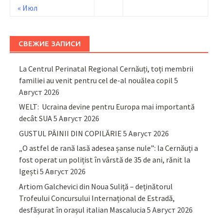
« Июл
СВЕЖИЕ ЗАПИСИ
La Centrul Perinatal Regional Cernăuți, toți membrii
familiei au venit pentru cel de-al nouălea copil
5
Август 2026
WELT: Ucraina devine pentru Europa mai importantă
decât SUA
5 Август 2026
GUSTUL PÂINII DIN COPILĂRIE
5 Август 2026
„O astfel de rană lasă adesea șanse nule”: la Cernăuți a
fost operat un polițist în vârstă de 35 de ani, rănit la
Igești
5 Август 2026
Artiom Galchevici din Noua Suliță – deținătorul
Trofeului Concursului Internațional de Estradă,
desfășurat în orașul italian Mascalucia
5 Август 2026