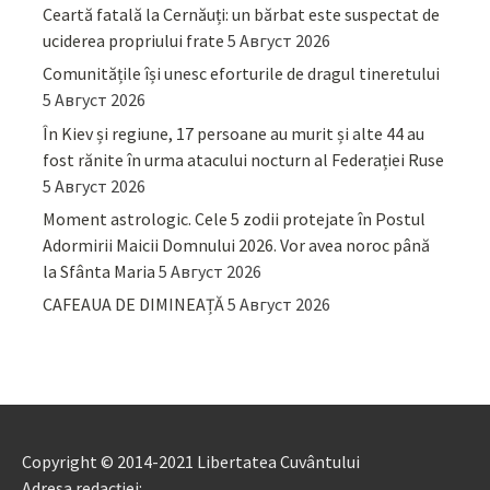
Ceartă fatală la Cernăuți: un bărbat este suspectat de
uciderea propriului frate
5 Август 2026
Comunitățile își unesc eforturile de dragul tineretului
5 Август 2026
În Kiev și regiune, 17 persoane au murit și alte 44 au
fost rănite în urma atacului nocturn al Federației Ruse
5 Август 2026
Moment astrologic. Cele 5 zodii protejate în Postul
Adormirii Maicii Domnului 2026. Vor avea noroc până
la Sfânta Maria
5 Август 2026
CAFEAUA DE DIMINEAȚĂ
5 Август 2026
Copyright © 2014-2021 Libertatea Cuvântului
Adresa redacției: