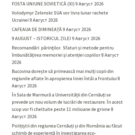
FOSTA UNIUNE SOVIETICĂ (XI)
9 Август 2026
Volodymyr Zelenski: SUA vor livra lunar rachete
Ucrainei
9 Август 2026
CAFEAUA DE DIMINEAȚĂ
9 Август 2026
9 AUGUST – ISTORICUL ZILEI
9 Август 2026
Recomandări părinţilor. Sfaturi și metode pentru
îmbunătățirea memoriei și atenției copiilor
8 Август
2026
Bucovina dorește să primească mai mulți copii din
regiunile aflate în apropierea liniei întâi a frontului
8
Август 2026
În Sala de Marmură a Universității din Cernăuți se
prevede un nou volum de lucrări de restaurare. În acest
scop vor fi cheltuite peste 11 milioane de grivne
8
Август 2026
Polițiștii din regiunea Cernăuți și din România au făcut
schimb de experiență în investigarea eco-