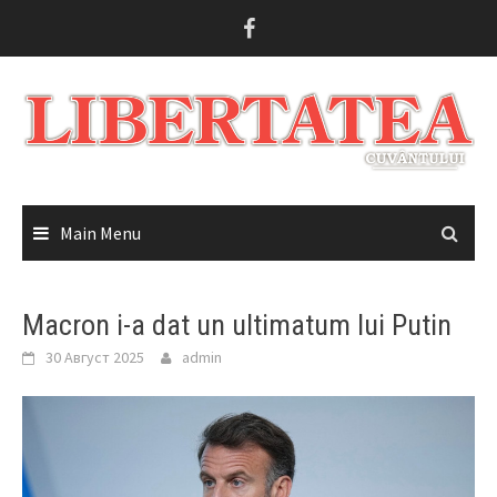
Skip
to
content
Main Menu
Macron i-a dat un ultimatum lui Putin
30 Август 2025
admin