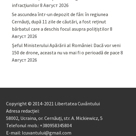
infracțiunilor
8 Август 2026
Se ascundea într-un depozit de fân: în regiunea
Cernăuți, după 11 zile de căutări, a fost reținut
bărbatul care a deschis focul asupra polițiștilor
8
Август 2026
Șeful Ministerului Apărării al României: Dacă vor veni
150 de drone, aceasta nu va mai fi o perioadă de pace
8
Август 2026
Copyright © 2014-2021 Libertatea Cuvântului
Adresa redacției:
58002, Ucraina, or. Cernăuți, str. A. Mickiewicz, 5
Telefonul mob.: +380958345804
E-mail: lcuvantului@gmail.com