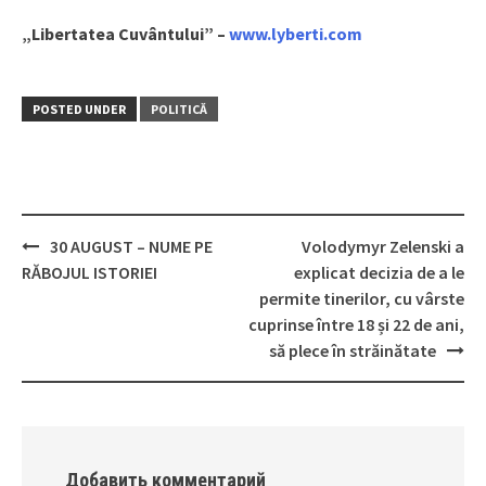
„Libertatea Cuvântului” –
www.lyberti.com
POSTED UNDER
POLITICĂ
30 AUGUST – NUME PE
Volodymyr Zelenski a
Post
RĂBOJUL ISTORIEI
explicat decizia de a le
navigation
permite tinerilor, cu vârste
cuprinse între 18 și 22 de ani,
să plece în străinătate
Добавить комментарий