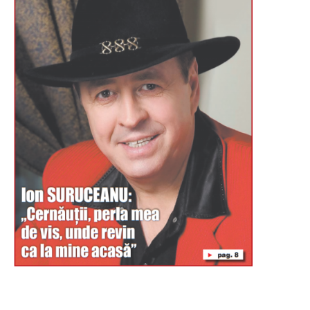
Буковина