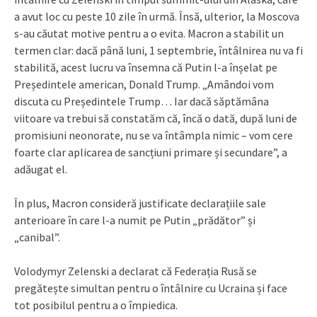
a avut loc cu peste 10 zile în urmă. Însă, ulterior, la Moscova
s-au căutat motive pentru a o evita. Macron a stabilit un
termen clar: dacă până luni, 1 septembrie, întâlnirea nu va fi
stabilită, acest lucru va însemna că Putin l-a înșelat pe
Președintele american, Donald Trump. „Amândoi vom
discuta cu Președintele Trump… Iar dacă săptămâna
viitoare va trebui să constatăm că, încă o dată, după luni de
promisiuni neonorate, nu se va întâmpla nimic – vom cere
foarte clar aplicarea de sancțiuni primare și secundare”, a
adăugat el.
În plus, Macron consideră justificate declarațiile sale
anterioare în care l-a numit pe Putin „prădător” și
„canibal”.
Volodymyr Zelenski a declarat că Federația Rusă se
pregătește simultan pentru o întâlnire cu Ucraina și face
tot posibilul pentru a o împiedica.