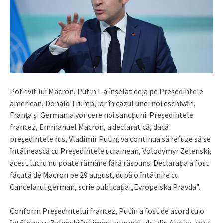
Potrivit lui Macron, Putin l-a înșelat deja pe Președintele
american, Donald Trump, iar în cazul unei noi eschivări,
Franța și Germania vor cere noi sancțiuni. Președintele
francez, Emmanuel Macron, a declarat că, dacă
președintele rus, Vladimir Putin, va continua să refuze să se
întâlnească cu Președintele ucrainean, Volodymyr Zelenski,
acest lucru nu poate rămâne fără răspuns. Declarația a fost
făcută de Macron pe 29 august, după o întâlnire cu
Cancelarul german, scrie publicația „Evropeiska Pravda”.
Conform Președintelui francez, Putin a fost de acord cu o
întâlnire cu Zelenski în timpul summit-ului din Alaska, care